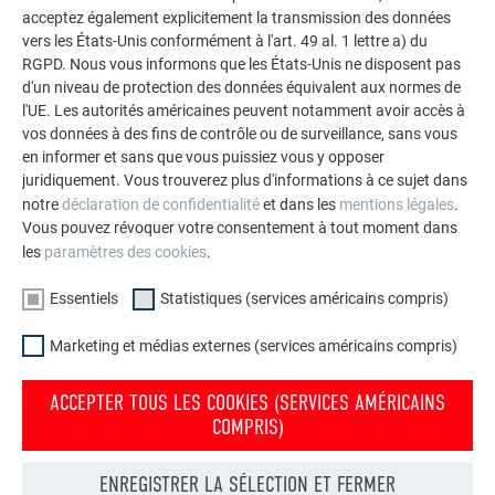
acceptez également explicitement la transmission des données
vers les États-Unis conformément à l'art. 49 al. 1 lettre a) du
RGPD. Nous vous informons que les États-Unis ne disposent pas
d'un niveau de protection des données équivalent aux normes de
l'UE. Les autorités américaines peuvent notamment avoir accès à
vos données à des fins de contrôle ou de surveillance, sans vous
en informer et sans que vous puissiez vous y opposer
juridiquement. Vous trouverez plus d'informations à ce sujet dans
notre
déclaration de confidentialité
et dans les
mentions légales
.
MONTAGE ACCESSOIRES PREVARIO POUR
Vous pouvez révoquer votre consentement à tout moment dans
PANNEAUX SOLAIRES
les
paramètres des cookies
.
Essentiels
Statistiques (services américains compris)
Cette vidéo montre le montage et la fixation corrects des
nouveaux accessoires PREVARIO pour panneaux solaires.
Marketing et médias externes (services américains compris)
ACCEPTER TOUS LES COOKIES (SERVICES AMÉRICAINS
COMPRIS)
VERS LES PRODUITS SOLAIRES
ENREGISTRER LA SÉLECTION ET FERMER