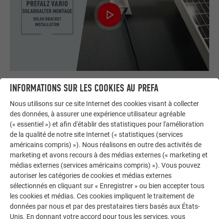
INFORMATIONS SUR LES COOKIES AU PREFA
MONTAGE DU SUPPORT SOLAIRE PREFALZ
VARIO
Nous utilisons sur ce site Internet des cookies visant à collecter
des données, à assurer une expérience utilisateur agréable
(« essentiel ») et afin d'établir des statistiques pour l'amélioration
Cette vidéo montre le montage correct du support solaire
de la qualité de notre site Internet (« statistiques (services
PREFALZ Vario et le raccordement des rails de support pour
américains compris) »). Nous réalisons en outre des activités de
modules photovoltaïques.
marketing et avons recours à des médias externes (« marketing et
médias externes (services américains compris) »). Vous pouvez
autoriser les catégories de cookies et médias externes
sélectionnés en cliquant sur « Enregistrer » ou bien accepter tous
les cookies et médias. Ces cookies impliquent le traitement de
données par nous et par des prestataires tiers basés aux États-
Unis. En donnant votre accord pour tous les services, vous