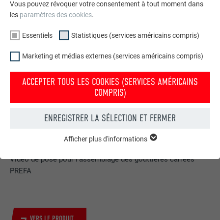
Vous pouvez révoquer votre consentement à tout moment dans
les
paramètres des cookies
.
Essentiels
Statistiques (services américains compris)
Marketing et médias externes (services américains compris)
ACCEPTER TOUS LES COOKIES (SERVICES AMÉRICAINS
COMPRIS)
ENREGISTRER LA SÉLECTION ET FERMER
ASSEMBLAGE DE GOUTTIÈRES CARRÉES PAR
COLLAGE
Afficher plus d'informations
ESSENTIELS
Les cookies du groupe « Essentiels » sont nécessaires aux
Vidéo de pose pour l'assemblage des gouttières carrées
fonctions de base du site Internet. Ils garantissent que le site
PREFA
Internet fonctionne correctement.
Afficher les informations relatives aux cookies
NOM
PHPSESSID
STATISTIQUES (SERVICES AMÉRICAINS COMPRIS)
FOURNISSEUR
PHP
VERS LE PRODUIT