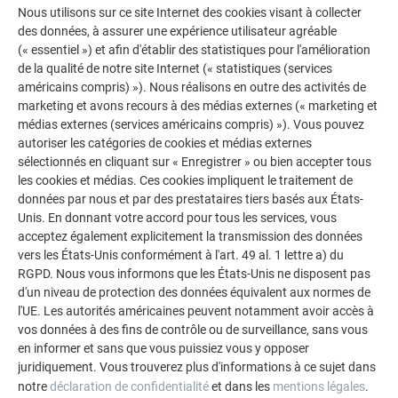
Nous utilisons sur ce site Internet des cookies visant à collecter
des données, à assurer une expérience utilisateur agréable
(« essentiel ») et afin d'établir des statistiques pour l'amélioration
de la qualité de notre site Internet (« statistiques (services
américains compris) »). Nous réalisons en outre des activités de
marketing et avons recours à des médias externes (« marketing et
médias externes (services américains compris) »). Vous pouvez
autoriser les catégories de cookies et médias externes
sélectionnés en cliquant sur « Enregistrer » ou bien accepter tous
les cookies et médias. Ces cookies impliquent le traitement de
données par nous et par des prestataires tiers basés aux États-
MONTAGE DU FOND DE GOUTTIÈRE
Unis. En donnant votre accord pour tous les services, vous
acceptez également explicitement la transmission des données
Dans cette vidéo, Luisa Buck de Spengler TV te montre
vers les États-Unis conformément à l'art. 49 al. 1 lettre a) du
comment monter correctement un fond de gouttière PREFA.
RGPD. Nous vous informons que les États-Unis ne disposent pas
d'un niveau de protection des données équivalent aux normes de
Découvre étape par étape comment procéder et ce à quoi tu
l'UE. Les autorités américaines peuvent notamment avoir accès à
dois faire attention.
vos données à des fins de contrôle ou de surveillance, sans vous
en informer et sans que vous puissiez vous y opposer
juridiquement. Vous trouverez plus d'informations à ce sujet dans
notre
déclaration de confidentialité
et dans les
mentions légales
.