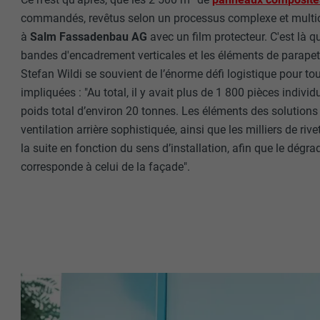
Internet est uti
EXPIRATION
Internet.
commandés, revêtus selon un processus complexe et multic
à
Salm Fassadenbau AG
avec un film protecteur. C'est là 
NOM
bandes d'encadrement verticales et les éléments de parapet
UTILITÉ
Stefan Wildi se souvient de l’énorme défi logistique pour to
MARKETING ET 
FOURNISSE
impliquées : "Au total, il y avait plus de 1 800 pièces indiv
Les cookies « M
poids total d’environ 20 tonnes. Les éléments des solutions 
annonceurs (pres
EXPIRATION
visiteurs à tra
ventilation arrière sophistiquée, ainsi que les milliers de rive
NOM
plateformes vid
la suite en fonction du sens d’installation, afin que le dégr
UTILITÉ
FOURNISSE
corresponde à celui de la façade".
NOM
EXPIRATION
FOURNISSE
NOM
EXPIRATION
FOURNISSE
UTILITÉ
EXPIRATION
UTILITÉ
UTILITÉ