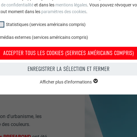
 de confidentialité
et dans les
mentions légales
. Vous pouvez révoquer vo
tout moment dans les
paramètres des cookies
.
Statistiques (services américains compris)
 médias externes (services américains compris)
ACCEPTER TOUS LES COOKIES (SERVICES AMÉRICAINS COMPRIS)
ENREGISTRER LA SÉLECTION ET FERMER
 AU
Afficher plus d'informations
groupe « Essentiels » sont nécessaires aux fonctions de base du site Intern
e le site Internet fonctionne correctement.
Afficher les informations relatives aux cookies
PHPSESSID
on d'urbanisme, les
e des couleurs.
(SERVICES AMÉRICAINS COMPRIS)
UR
PHP
tatistiques (services américains compris) » nous aident à comprendre co
es PREFABOND
ont été