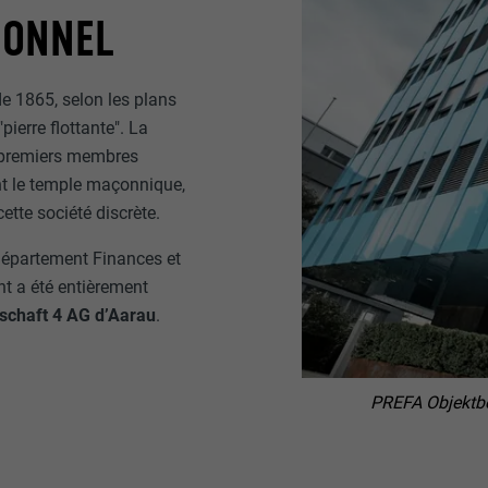
IONNEL
de 1865, selon les plans
ierre flottante". La
s premiers membres
ent le temple maçonnique,
cette société discrète.
 département Finances et
nt a été entièrement
schaft 4 AG d’Aarau
.
PREFA Objektbe