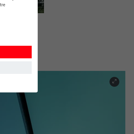
tre
et. Ils
mment le site