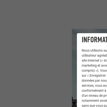
INFORMAT
Nous utilisons su
utilisateur agréab
site Internet (« 
marketing et avo
compris) »). Vous
sur « Enregistrer
données par nous 
services, vous a
conformément à l'
d'un niveau de p
notamment avoir 
sans que vous pu