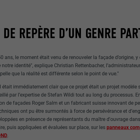
 DE REPÈRE D’UN GENRE PAR
 ans, le moment était venu de renouveler la façade d’origine, y 
e notre identité", explique Christian Rettenbacher, l’administrateu
elle que la réalité est différente selon le point de vue."
 était immédiatement clair que ce projet était un projet modèle sp
illé par l’expertise de Stefan Wildi tout au long du processus. E
ion de façades Roger Salm et un fabricant suisse innovant de pei
echniques ont pu être surmontés à force de persévérance et d’e
eloppées en présence de représentants du maître d'ouvrage dan
re, puis appliquées et évaluées sur place, sur les
panneaux comp
OND
.