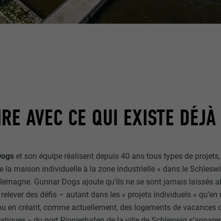
RE AVEC CE QUI EXISTE DÉJÀ
Dogs
et son équipe réalisent depuis 40 ans tous types de projets,
 de la maison individuelle à la zone industrielle » dans le Schlesw
llemagne. Gunnar Dogs ajoute qu’ils ne se sont jamais laissés alle
relever des défis – autant dans les « projets individuels » qu’en
ou en créant, comme actuellement, des logements de vacances d
tiques » du port Pionierhafen de la ville de Schleswig s’apparen