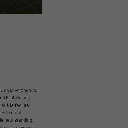
 « de la véranda au
ig-Holstein, une
r à la facilité,
 réaffectant
e haut standing.
tent à ce type de