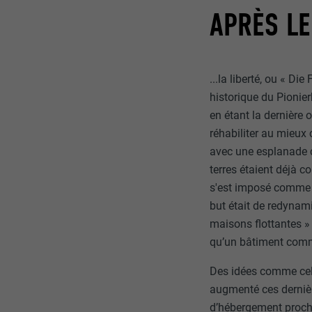
Internet est uti
EXPIRATION
APRÈS LE
Internet.
NOM
UTILITÉ
...la liberté, ou « Di
MARKETING ET 
FOURNISSE
Les cookies « M
historique du Pionier
annonceurs (pres
EXPIRATION
en étant la dernière 
visiteurs à tra
NOM
réhabiliter au mieux
plateformes vid
UTILITÉ
avec une esplanade c
FOURNISSE
terres étaient déjà c
NOM
s'est imposé comme un
EXPIRATION
FOURNISSE
NOM
but était de redynami
maisons flottantes »
EXPIRATION
FOURNISSE
UTILITÉ
qu’un bâtiment comm
EXPIRATION
Des idées comme cell
augmenté ces dernière
UTILITÉ
UTILITÉ
d’hébergement proche