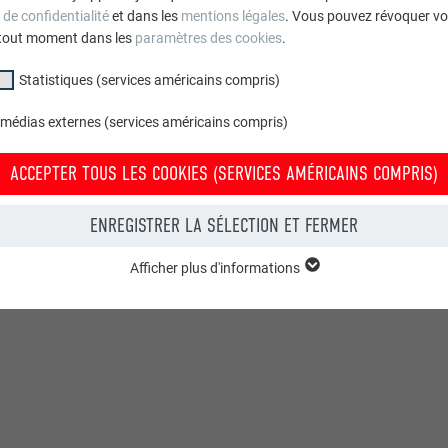
 de confidentialité
et dans les
mentions légales
. Vous pouvez révoquer vo
tout moment dans les
paramètres des cookies
.
Statistiques (services américains compris)
 médias externes (services américains compris)
ACCEPTER TOUS LES COOKIES (SERVICES AMÉRICAINS COMPRIS)
ENREGISTRER LA SÉLECTION ET FERMER
Afficher plus d'informations
groupe « Essentiels » sont nécessaires aux fonctions de base du site Intern
e le site Internet fonctionne correctement.
Afficher les informations relatives aux cookies
PHPSESSID
(SERVICES AMÉRICAINS COMPRIS)
UR
PHP
tatistiques (services américains compris) » nous aident à comprendre co