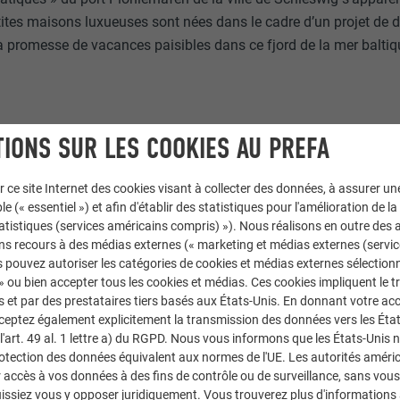
tites maisons luxueuses sont nées dans le cadre d’un projet de
 la promesse de vacances paisibles dans ce fjord de la mer balti
IONS SUR LES COOKIES AU PREFA
r ce site Internet des cookies visant à collecter des données, à assurer u
le (« essentiel ») et afin d'établir des statistiques pour l'amélioration de la
statistiques (services américains compris) »). Nous réalisons en outre des a
ns recours à des médias externes (« marketing et médias externes (servi
 pouvez autoriser les catégories de cookies et médias externes sélection
 » ou bien accepter tous les cookies et médias. Ces cookies impliquent le 
et par des prestataires tiers basés aux États-Unis. En donnant votre acc
cceptez également explicitement la transmission des données vers les Éta
art. 49 al. 1 lettre a) du RGPD. Nous vous informons que les États-Unis 
rotection des données équivalent aux normes de l'UE. Les autorités améri
accès à vos données à des fins de contrôle ou de surveillance, sans vous
issiez vous y opposer juridiquement. Vous trouverez plus d'informations 