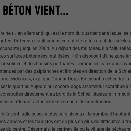
lisé. Nous collectons des informations pour améliorer l'expérience utilisateu
Session
 BÉTON VIENT...
Ce cookie enregistre votre session actuelle en ce qui concern
Afficher les informations relatives aux cookies
_ga
applications PHP et garantit que toutes les fonctions de la p
utilisent le langage de programmation PHP peuvent être aff
e Freiheit » en allemand, qui est le nom du quartier dans lequel se 
MÉDIAS EXTERNES (SERVICES AMÉRICAINS COMPRIS)
UR
Google Universal Analytics
correctement.
arketing et médias externes (services américains compris) » sont utilisés 
hafen. Différentes utilisations en ont été faites au fil des siècle
tataires tiers) pour afficher de la publicité personnalisée. Ils observent 
2 ans
occupante jusqu’en 2004. Au départ des militaires, il a fallu réflé
vers les sites Internet. Lorsque ces cookies sont acceptés, l'accès aux con
cookie_optin
 ces surfaces bétonnées inutilisées. « On disposait d’une zone l
éo et de réseaux sociaux ne nécessite plus de consentement manuel.
Enregistre un identifiant unique utilisé pour générer des don
onsolidée et des bassins portuaires. Comme les eaux qui s’ava
statistiques sur la manière dont l'utilisateur utilise le site Inte
UR
Sgalinski
Afficher les informations relatives aux cookies
ontenues par des palplanches et limitées en direction de la Schlei,
NID
e évidence », explique Gunnar Dogs. En créant à cet endroit un d
12 mois
UR
Google
_gat
ser le quartier. Aujourd’hui encore, dogs architektur contribue à 
Ce cookie est essentiel au fonctionnement de l'extension qui 
 construites directement au bord de la Schlei, plusieurs immeubl
6 mois
UR
Google Analytics
consentement pour les cookies. Il doit être enregistré pour que
ercial attenant actuellement en cours de construction.
sache quels groupes de cookies ont été acceptés par l'utilisa
Ce cookie comprend un identifiant unique via lequel vos par
1 jour
e-là sont judicieuses à plusieurs niveaux : le nombre d’habitan
préférés et d'autres informations sont enregistrés, en particu
s années et les touristes ont de plus en plus de difficultés à tr
que vous préférez, combien de résultats de recherche doivent
Est utilisé par Google Analytics pour limiter le taux de sollicit
s du centre. Désormais, le centre-ville ou le village de pêcheur
par page (p. ex. 10 ou 20) et si le filtre Google SafeSearch doi