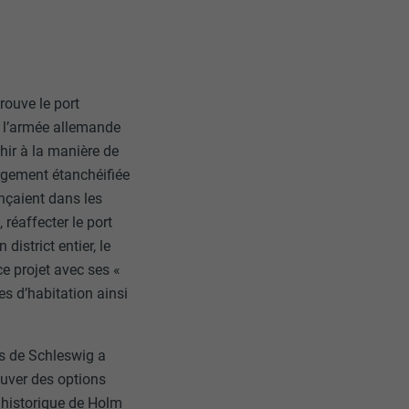
r sur le site
e les
age qui
ichées
trouve le port
par les
s, l’armée allemande
pour cela les
chir à la manière de
tenus des
argement étanchéifiée
nées
nçaient dans les
rnet.
 réaffecter le port
istrict entier, le
ce projet avec ses «
gère le
es d’habitation ainsi
 l'outil
teur.
amètres
ts de Schleswig a
lier la langue
ouver des options
 être affichés
ation.
s historique de Holm
t être activé