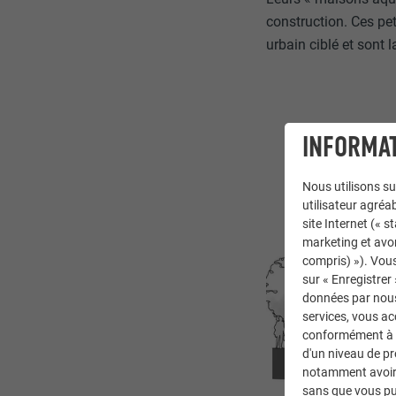
construction. Ces pe
urbain ciblé et sont
INFORMAT
Nous utilisons su
utilisateur agréab
site Internet (« 
marketing et avo
compris) »). Vous
sur « Enregistrer
données par nous 
services, vous a
conformément à l'
d'un niveau de p
notamment avoir 
sans que vous pu