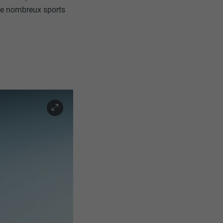
 de nombreux sports
nées
rnet.
net.
de cookies. Ne
re « Suivez-