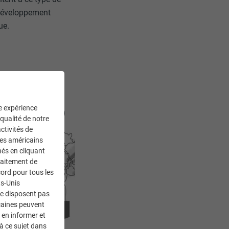
 développement
que.
ne expérience
 qualité de notre
ctivités de
ces américains
nés en cliquant
traitement de
ord pour tous les
ts-Unis
ne disposent pas
caines peuvent
 en informer et
à ce sujet dans