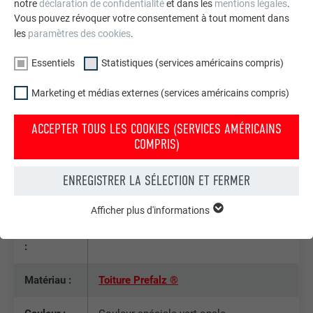
ÉCOLE PRIMAIRE ÉVANGÉLIQUE DE LA KARLSPLATZ –
notre
déclaration de confidentialité
et dans les
mentions légales
.
DÉTAILS
Vous pouvez révoquer votre consentement à tout moment dans
les
paramètres des cookies
.
Pays :
Autriche
Essentiels
Statistiques (services américains compris)
Marketing et médias externes (services américains compris)
Projet, lieu
École primaire évangélique de la
:
Karlsplatz, Vienne
ACCEPTER TOUS LES COOKIES (SERVICES AMÉRICAINS
COMPRIS)
Catégorie :
Rénovation
ENREGISTRER LA SÉLECTION ET FERMER
Architecte
Treberspurg & Partner Architekten ZT
:
GmbH
Afficher plus d'informations
ESSENTIELS
Réalisation
Ferdinand Schindler Gesellschaft mbH
Les cookies du groupe « Essentiels » sont nécessaires aux
fonctions de base du site Internet. Ils garantissent que le site
:
Internet fonctionne correctement.
Matériau :
Toiture Prefalz ®
Afficher les informations relatives aux cookies
NOM
PHPSESSID