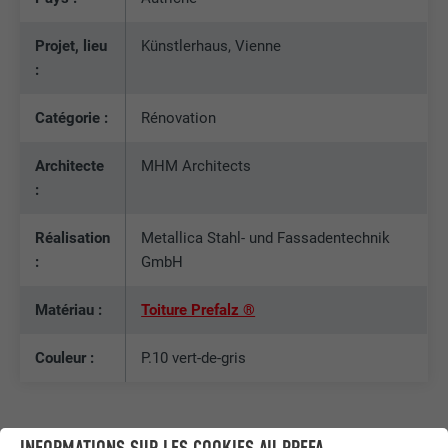
Projet, lieu
Künstlerhaus, Vienne
:
Catégorie :
Rénovation
Architecte
MHM Architects
:
Réalisation
Metallica Stahl- und Fassadentechnik
:
GmbH
Matériau :
Toiture Prefalz ®
Couleur :
P.10 vert-de-gris