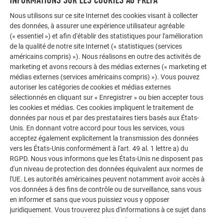
INFORMATIONS SUR LES COOKIES AU PREFA
ÉCOLE PRIMAIRE ÉVANGÉLIQUE DE LA
KARLSPLATZ
Nous utilisons sur ce site Internet des cookies visant à collecter
des données, à assurer une expérience utilisateur agréable
(« essentiel ») et afin d'établir des statistiques pour l'amélioration
de la qualité de notre site Internet (« statistiques (services
américains compris) »). Nous réalisons en outre des activités de
marketing et avons recours à des médias externes (« marketing et
médias externes (services américains compris) »). Vous pouvez
autoriser les catégories de cookies et médias externes
sélectionnés en cliquant sur « Enregistrer » ou bien accepter tous
les cookies et médias. Ces cookies impliquent le traitement de
données par nous et par des prestataires tiers basés aux États-
Unis. En donnant votre accord pour tous les services, vous
acceptez également explicitement la transmission des données
vers les États-Unis conformément à l'art. 49 al. 1 lettre a) du
RGPD. Nous vous informons que les États-Unis ne disposent pas
d'un niveau de protection des données équivalent aux normes de
l'UE. Les autorités américaines peuvent notamment avoir accès à
vos données à des fins de contrôle ou de surveillance, sans vous
en informer et sans que vous puissiez vous y opposer
juridiquement. Vous trouverez plus d'informations à ce sujet dans