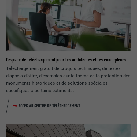
EXPIRATION
29 jours
Est utilisé pour suivre l'utilisateur sur
plusieurs sites Internet afin d'afficher de
UTILITÉ
la publicité adaptée aux préférences de
l'utilisateur.
L’espace de téléchargement pour les architectes et les concepteurs
NOM
lidc
Téléchargement gratuit de croquis techniques, de textes
FOURNISSEUR
LinkedIn
d’appels d’offre, d’exemples sur le thème de la protection des
monuments historiques et de solutions spéciales
EXPIRATION
1 jour
spécifiques à certains bâtiments.
Utilisé par le service de réseau social
ACCÈS AU CENTRE DE TÉLÉCHARGEMENT
UTILITÉ
LinkedIn pour suivre l'utilisation de
services intégrés
NOM
lissc