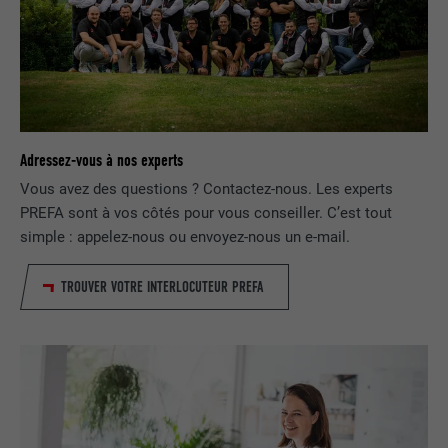
Utilisé par le service de réseau social
UTILITÉ
LinkedIn pour suivre l'utilisation de
services intégrés.
NOM
bscookie
Adressez-vous à nos experts
FOURNISSEUR
LinkedIn
Vous avez des questions ? Contactez-nous. Les experts
PREFA sont à vos côtés pour vous conseiller. C’est tout
EXPIRATION
2 ans
simple : appelez-nous ou envoyez-nous un e-mail.
Utilisé par le service de réseau social
TROUVER VOTRE INTERLOCUTEUR PREFA
UTILITÉ
LinkedIn pour suivre l'utilisation de
services intégrés
NOM
UserMatchHistory
FOURNISSEUR
LinkedIn