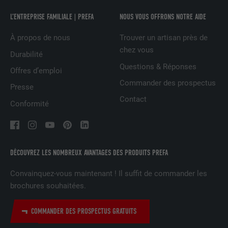
L’ENTREPRISE FAMILIALE | PREFA
NOUS VOUS OFFRONS NOTRE AIDE
NOM
fr
À propos de nous
Trouver un artisan près de
chez vous
Durabilité
FOURNISSEUR
Facebook
Questions & Réponses
Offres d’emploi
EXPIRATION
3 mois
Commander des prospectus
Presse
Contact
Est utilisé par Facebook pour afficher
Conformité
une série de produits publicitaires, par
UTILITÉ
exemple des offres en temps réel
d'annonceurs tiers.
DÉCOUVREZ LES NOMBREUX AVANTAGES DES PRODUITS PREFA
NOM
IDE
Convainquez-vous maintenant ! Il suffit de commander les
brochures souhaitées.
FOURNISSEUR
doubleclick.net
COMMANDER DES PROSPECTUS GRATUITS
EXPIRATION
1 an