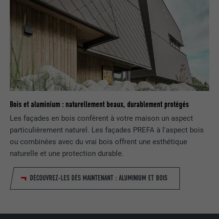
FOURNISSEUR
LinkedIn
EXPIRATION
1 an
Est utilisé pour garantir que le même
UTILITÉ
attribut SameSite est disponible pour
tous les cookies dans ce navigateur
Bois et aluminium : naturellement beaux, durablement protégés
Les façades en bois confèrent à votre maison un aspect
NOM
_fbp
particulièrement naturel. Les façades PREFA à l'aspect bois
ou combinées avec du vrai bois offrent une esthétique
FOURNISSEUR
Facebook
naturelle et une protection durable.
EXPIRATION
3 mois
DÉCOUVREZ-LES DÈS MAINTENANT : ALUMINIUM ET BOIS
Est utilisé par Facebook pour afficher
une série de produits publicitaires, par
UTILITÉ
exemple des offres en temps réel
d'annonceurs tiers.