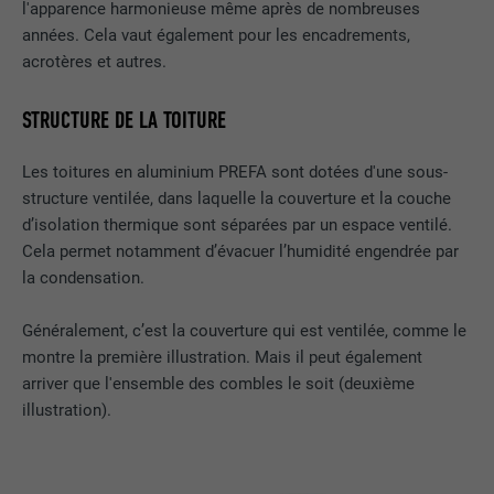
l'apparence harmonieuse même après de nombreuses
Enregistre un identifiant unique sur les
années. Cela vaut également pour les encadrements,
appareils mobiles afin de permettre un
UTILITÉ
acrotères et autres.
suivi se basant sur une localisation GPS
géographique.
STRUCTURE DE LA TOITURE
NOM
VISITOR_INFO1_LIVE
Les toitures en aluminium PREFA sont dotées d'une sous-
structure ventilée, dans laquelle la couverture et la couche
FOURNISSEUR
YouTube
d’isolation thermique sont séparées par un espace ventilé.
Cela permet notamment d’évacuer l’humidité engendrée par
EXPIRATION
179 jours
la condensation.
UTILITÉ
Mesure de la bande passante YouTube
Généralement, c’est la couverture qui est ventilée, comme le
montre la première illustration. Mais il peut également
arriver que l'ensemble des combles le soit (deuxième
NOM
YSC
illustration).
FOURNISSEUR
YouTube
EXPIRATION
Session