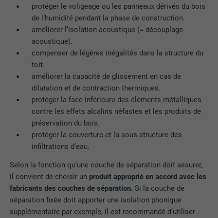
protéger le voligeage ou les panneaux dérivés du bois
de l’humidité pendant la phase de construction.
NOM
lidc
améliorer l’isolation acoustique (= découplage
acoustique).
FOURNISSEUR
LinkedIn
compenser de légères inégalités dans la structure du
toit.
EXPIRATION
1 jour
améliorer la capacité de glissement en cas de
dilatation et de contraction thermiques.
Pour faciliter le choix des centres de
UTILITÉ
calcul
protéger la face inférieure des éléments métalliques
contre les effets alcalins néfastes et les produits de
préservation du bois.
NOM
test_cookie
protéger la couverture et la sous-structure des
infiltrations d’eau.
FOURNISSEUR
doubleclick.net
Selon la fonction qu’une couche de séparation doit assurer,
EXPIRATION
15 minutes
il convient de choisir un
produit approprié en accord avec les
fabricants des couches de séparation
. Si la couche de
Est placé afin de tester si le navigateur
séparation fixée doit apporter une isolation phonique
UTILITÉ
autorise l'utilisation de cookies. Ne
supplémentaire par exemple, il est recommandé d’utiliser