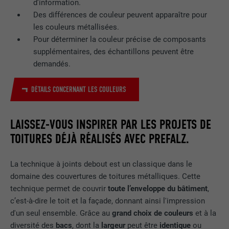
d’information.
Des différences de couleur peuvent apparaître pour
EXPIRATION
2 ans
les couleurs métallisées.
Pour déterminer la couleur précise de composants
Utilisé par le service de réseau social
supplémentaires, des échantillons peuvent être
UTILITÉ
LinkedIn pour suivre l'utilisation de
demandés.
services intégrés.
DÉTAILS CONCERNANT LES COULEURS
NOM
bscookie
LAISSEZ-VOUS INSPIRER PAR LES PROJETS DE
FOURNISSEUR
LinkedIn
TOITURES DÉJÀ RÉALISÉS AVEC PREFALZ.
EXPIRATION
2 ans
La technique à joints debout est un classique dans le
Utilisé par le service de réseau social
domaine des couvertures de toitures métalliques. Cette
UTILITÉ
LinkedIn pour suivre l'utilisation de
technique permet de couvrir
toute l’enveloppe du bâtiment
,
services intégrés
c’est-à-dire le toit et la façade, donnant ainsi l'impression
d'un seul ensemble. Grâce au
grand choix de couleurs
et à la
diversité des
bacs
, dont la
largeur
peut être
identique
ou
NOM
UserMatchHistory