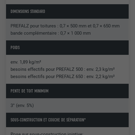
Est utilisé par Pinterest pour suivre
UTILITÉ
DIMENSIONS STANDARD
l'utilisation des services.
PREFALZ pour toitures : 0,7 × 500 mm et 0,7 × 650 mm
NOM
__cfduid
bande complémentaire : 0,7 × 1 000 mm
FOURNISSEUR
Adsymptotic.com
POIDS
EXPIRATION
1 mois
env. 1,89 kg/m²
besoins effectifs pour PREFALZ 500 : env. 2,3 kg/m²
Cookie utilisé pour identifier des clients
besoins effectifs pour PREFALZ 650 : env. 2,2 kg/m²
différents derrière une même adresse IP
UTILITÉ
et appliquer des paramètres de sécurité
PENTE DE TOIT MINIMUM
en fonction des clients.
3° (env. 5%)
NOM
U
SOUS-CONSTRUCTION ET COUCHE DE SÉPARATION*
FOURNISSEUR
Adsymptotic.com
Pose sur sous-construction jointive;