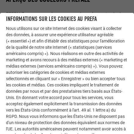
PREFALZ propose une large gamme de couleurs standard,
INFORMATIONS SUR LES COOKIES AU PREFA
principalement en qualité P.10, avec une
garantie de couleur
de 40 ans
. Le revêtement couleur est appliqué et cuit en
Nous utilisons sur ce site Internet des cookies visant à collecter
des données, à assurer une expérience utilisateur agréable
plusieurs étapes selon le procédé dit de coil-coating. Cela
(« essentiel ») et afin d'établir des statistiques pour l'amélioration
rend la couche de peinture façonnable et très résistante aux
de la qualité de notre site Internet (« statistiques (services
intempéries.
américains compris) »). Nous réalisons en outre des activités de
marketing et avons recours à des médias externes (« marketing et
médias externes (services américains compris) »). Vous pouvez
autoriser les catégories de cookies et médias externes
APERÇU DE LA COULEUR (20)
sélectionnés en cliquant sur « Enregistrer » ou bien accepter tous
les cookies et médias. Ces cookies impliquent le traitement de
données par nous et par des prestataires tiers basés aux États-
COULEUR
DÉSIGNATION
SIMILAIRE À LA COULEUR RAL
Unis. En donnant votre accord pour tous les services, vous
acceptez également explicitement la transmission des données
01 P.10 brun
7013
vers les États-Unis conformément à l'art. 49 al. 1 lettre a) du
RGPD. Nous vous informons que les États-Unis ne disposent pas
d'un niveau de protection des données équivalent aux normes de
02 P.10 anthracite
7016
l'UE. Les autorités américaines peuvent notamment avoir accès à