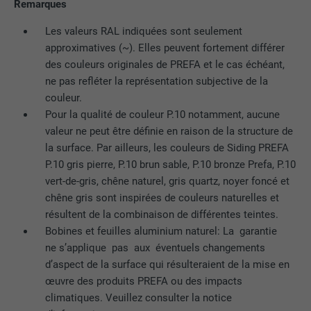
site Internet.
Remarques
EXPIRATION
Session
Les valeurs RAL indiquées sont seulement
Enregistre la langue choisie par
approximatives (~). Elles peuvent fortement différer
UTILITÉ
NOM
_gaexp
l'utilisateur pour un site Internet.
des couleurs originales de PREFA et le cas échéant,
ne pas refléter la représentation subjective de la
FOURNISSEUR
Google Optimize
couleur.
NOM
lang
EXPIRATION
90 jours
Pour la qualité de couleur P.10 notamment, aucune
valeur ne peut être définie en raison de la structure de
FOURNISSEUR
LinkedIn
Est placé afin de tester si le navigateur
la surface. Par ailleurs, les couleurs de Siding PREFA
UTILITÉ
autorise l'utilisation de cookies. Ne
P.10 gris pierre, P.10 brun sable, P.10 bronze Prefa, P.10
EXPIRATION
Session
contient aucun élément d'identification.
vert-de-gris, chêne naturel, gris quartz, noyer foncé et
Utilisé par LinkedIn lorsqu'un site
chêne gris sont inspirées de couleurs naturelles et
UTILITÉ
Internet contient une fenêtre « Suivez-
résultent de la combinaison de différentes teintes.
nous » intégrée.
Bobines et feuilles aluminium naturel: La garantie
ne s’applique pas aux éventuels changements
d’aspect de la surface qui résulteraient de la mise en
NOM
bcookie
œuvre des produits PREFA ou des impacts
climatiques. Veuillez consulter la notice
FOURNISSEUR
LinkedIn