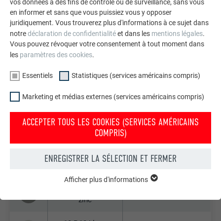
vos données à des fins de contrôle ou de surveillance, sans vous
en informer et sans que vous puissiez vous y opposer
03 P.10 noir
9005
juridiquement. Vous trouverez plus d'informations à ce sujet dans
notre
déclaration de confidentialité
et dans les
mentions légales
.
Vous pouvez révoquer votre consentement à tout moment dans
04 P.10 rouge
8004
les
paramètres des cookies
.
tuile
Essentiels
Statistiques (services américains compris)
05 P.10 rouge
3009
oxyde
Marketing et médias externes (services américains compris)
06 P.10 vert
ACCEPTER TOUS LES COOKIES (SERVICES AMÉRICAINS
6005
mousse
COMPRIS)
07 P.10 gris
ENREGISTRER LA SÉLECTION ET FERMER
7005
souris
Afficher plus d'informations
ESSENTIELS
08 P.10 gris de
Les cookies du groupe « Essentiels » sont nécessaires aux
7030
zinc
fonctions de base du site Internet. Ils garantissent que le site
Internet fonctionne correctement.