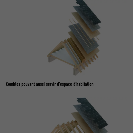
Utilisé par YouTube (Google) pour
UTILITÉ
enregistrer les paramètres utilisateur et
à d'autres fins non précisées
NOM
_gcl_au
FOURNISSEUR
Google AdSense
EXPIRATION
3 mois
Combles pouvant aussi servir d’espace d’habitation
Utilisé par Google AdSense pour tester
UTILITÉ
l'efficacité de la publicité sur les sites
Internet qui utilisent ses services.
NOM
_pinterest_ct_ua