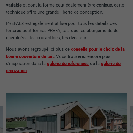
variable
et dont la forme peut également être
conique
, cette
FOURNISSEUR
LinkedIn
technique offre une grande liberté de conception.
PREFALZ est également utilisé pour tous les détails des
EXPIRATION
29 jours
toitures petit format PREFA, tels que les abergements de
cheminées, les couvertines, les rives etc.
Est utilisé pour suivre l'utilisateur sur
plusieurs sites Internet afin d'afficher de
UTILITÉ
Nous avons regroupé ici plus de
conseils pour le choix de la
la publicité adaptée aux préférences de
bonne couverture de toit
. Vous trouverez encore plus
l'utilisateur.
d’inspiration dans la
galerie de références
ou la
galerie de
rénovation
.
NOM
lidc
FOURNISSEUR
LinkedIn
EXPIRATION
1 jour
Utilisé par le service de réseau social
UTILITÉ
LinkedIn pour suivre l'utilisation de
services intégrés