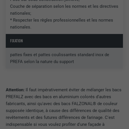
EXPIRATION
3 mois
Couche de séparation selon les normes et les directives
nationales;
UTILITÉ
Cookie identificateur de navigateur
* Respecter les règles professionnelles et les normes
nationales.
NOM
li_sugr
FIXATION
FOURNISSEUR
LinkedIn
pattes fixes et pattes coulissantes standard inox de
PREFA selon la nature du support
EXPIRATION
3 mois
UTILITÉ
Cookie identificateur de navigateur
Attention:
Il faut impérativement éviter de mélanger les bacs
NOM
GPS
PREFALZ avec des bacs en aluminium colorés d'autres
fabricants, ainsi qu'avec des bacs FALZONAL® de couleur
FOURNISSEUR
YouTube
supposée identique, à cause des différences de qualité des
revêtements et des futures différences de farinage. C'est
EXPIRATION
1 jour
indispensable si vous voulez profiter d'une façade à