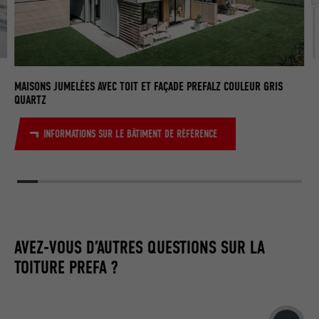
NOM
lissc
C
BU
FOURNISSEUR
LinkedIn
MAISONS JUMELÉES AVEC TOIT ET FAÇADE PREFALZ COULEUR GRIS
QUARTZ
EXPIRATION
1 an
INFORMATIONS SUR LE BÂTIMENT DE RÉFÉRENCE
Est utilisé pour garantir que le même
UTILITÉ
attribut SameSite est disponible pour
tous les cookies dans ce navigateur
NOM
_fbp
AVEZ-VOUS D’AUTRES QUESTIONS SUR LA
FOURNISSEUR
Facebook
TOITURE PREFA ?
EXPIRATION
3 mois
Est utilisé par Facebook pour afficher