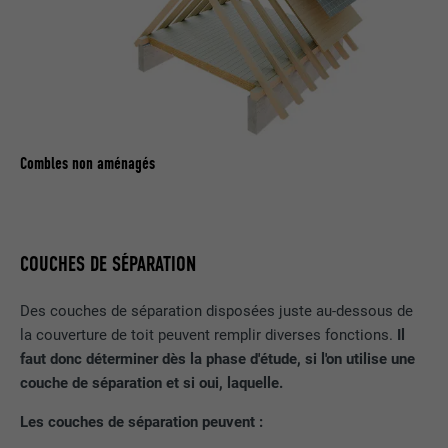
FOURNISSEUR
Pinterest
EXPIRATION
1 an
Ce cookie comprend un identifiant
unique universel (UUID) permettant de
UTILITÉ
grouper les actions effectuées sur
plusieurs pages lorsque l'utilisateur ne
Combles non aménagés
peut pas être identifié clairement.
NOM
li_gc
COUCHES DE SÉPARATION
FOURNISSEUR
LinkedIn
Des couches de séparation disposées juste au-dessous de
la couverture de toit peuvent remplir diverses fonctions.
Il
EXPIRATION
2 ans
faut donc déterminer dès la phase d'étude, si l'on utilise une
Sert à enregistrer l'autorisation de
couche de séparation et si oui, laquelle.
UTILITÉ
l'utilisateur à utiliser des cookies pour
Les couches de séparation peuvent
:
des fonctions non essentielles.