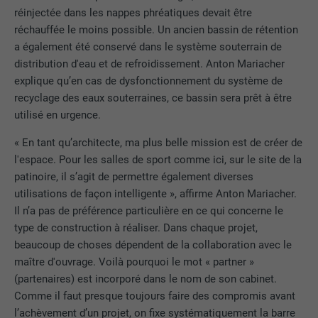
être enregistré pour que l'outil sache
EXPIRATION
6 mois
réinjectée dans les nappes phréatiques devait être
EXPIRATION
1 jour
quels groupes de cookies ont été
réchauffée le moins possible. Un ancien bassin de rétention
acceptés par l'utilisateur.
Ce cookie comprend un identifiant
a également été conservé dans le système souterrain de
Est utilisé par Google Analytics pour
unique via lequel vos paramètres
UTILITÉ
distribution d'eau et de refroidissement. Anton Mariacher
limiter le taux de sollicitation.
préférés et d'autres informations sont
explique qu’en cas de dysfonctionnement du système de
enregistrés, en particulier la langue que
UTILITÉ
recyclage des eaux souterraines, ce bassin sera prêt à être
vous préférez, combien de résultats de
utilisé en urgence.
NOM
_gid
recherche doivent être affichés par page
(p. ex. 10 ou 20) et si le filtre Google
« En tant qu’architecte, ma plus belle mission est de créer de
FOURNISSEUR
Google Universal Analytics
SafeSearch doit être activé ou non.
l'espace. Pour les salles de sport comme ici, sur le site de la
patinoire, il s’agit de permettre également diverses
EXPIRATION
1 jour
utilisations de façon intelligente », affirme Anton Mariacher.
NOM
lang
Il n’a pas de préférence particulière en ce qui concerne le
Enregistre un identifiant unique utilisé
pour générer des données statistiques
type de construction à réaliser. Dans chaque projet,
FOURNISSEUR
ads.linkedin.com
UTILITÉ
sur la manière dont l'utilisateur utilise le
beaucoup de choses dépendent de la collaboration avec le
site Internet.
maître d'ouvrage. Voilà pourquoi le mot « partner »
EXPIRATION
Session
(partenaires) est incorporé dans le nom de son cabinet.
Comme il faut presque toujours faire des compromis avant
Enregistre la langue choisie par
UTILITÉ
NOM
_gaexp
l'utilisateur pour un site Internet.
l’achèvement d’un projet, on fixe systématiquement la barre