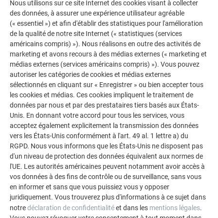
Nous utilisons sur ce site Internet des cookies visant à collecter
protégé pour les supporters extérieurs, avec un accès direct
des données, à assurer une expérience utilisateur agréable
aux tribunes. « Il nous a fallu répondre à de nombreuses
(« essentiel ») et afin d'établir des statistiques pour l'amélioration
exigences en matière de sécurité », explique Anton
de la qualité de notre site Internet (« statistiques (services
Mariacher. Finalement, il s’agissait de satisfaire les
américains compris) »). Nous réalisons en outre des activités de
différents besoins des supporters. Pour cela, une unité de
marketing et avons recours à des médias externes (« marketing et
restauration et des installations sanitaires ont aussi été
médias externes (services américains compris) »). Vous pouvez
réalisées dans la zone du nouvel accès. La construction d'un
autoriser les catégories de cookies et médias externes
sélectionnés en cliquant sur « Enregistrer » ou bien accepter tous
nouveau parking souterrain sous la petite patinoire a
les cookies et médias. Ces cookies impliquent le traitement de
également entraîné des répercussions sur les plans
données par nous et par des prestataires tiers basés aux États-
statiques, jusqu'au toit, qui est soutenu par des doubles
Unis. En donnant votre accord pour tous les services, vous
fermes de 40 mètres.
acceptez également explicitement la transmission des données
vers les États-Unis conformément à l'art. 49 al. 1 lettre a) du
RGPD. Nous vous informons que les États-Unis ne disposent pas
d'un niveau de protection des données équivalent aux normes de
l'UE. Les autorités américaines peuvent notamment avoir accès à
vos données à des fins de contrôle ou de surveillance, sans vous
en informer et sans que vous puissiez vous y opposer
juridiquement. Vous trouverez plus d'informations à ce sujet dans
notre
déclaration de confidentialité
et dans les
mentions légales
.
Vous pouvez révoquer votre consentement à tout moment dans