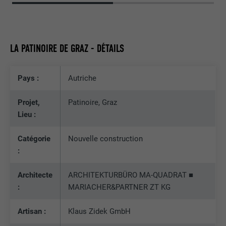
UTILITÉ
LinkedIn pour suivre l'utilisation de
services intégrés.
LA PATINOIRE DE GRAZ - DÉTAILS
NOM
bscookie
FOURNISSEUR
LinkedIn
Pays :
Autriche
EXPIRATION
2 ans
Projet,
Patinoire, Graz
Lieu :
Utilisé par le service de réseau social
UTILITÉ
LinkedIn pour suivre l'utilisation de
Catégorie
Nouvelle construction
services intégrés
:
Architecte
ARCHITEKTURBÜRO MA-QUADRAT ■
NOM
UserMatchHistory
:
MARIACHER&PARTNER ZT KG
FOURNISSEUR
LinkedIn
Artisan :
Klaus Zidek GmbH
EXPIRATION
29 jours