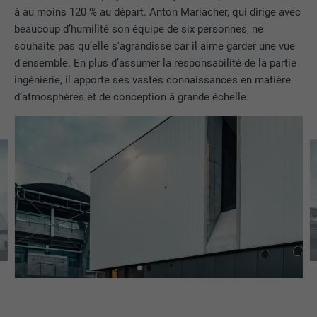
à au moins 120 % au départ. Anton Mariacher, qui dirige avec
FOURNISSEUR
Google Optimize
beaucoup d’humilité son équipe de six personnes, ne
NOM
lang
souhaite pas qu’elle s'agrandisse car il aime garder une vue
EXPIRATION
90 jours
d'ensemble. En plus d’assumer la responsabilité de la partie
FOURNISSEUR
LinkedIn
ingénierie, il apporte ses vastes connaissances en matière
Est placé afin de tester si le navigateur
d’atmosphères et de conception à grande échelle.
UTILITÉ
autorise l'utilisation de cookies. Ne
EXPIRATION
Session
contient aucun élément d'identification.
Utilisé par LinkedIn lorsqu'un site
UTILITÉ
Internet contient une fenêtre « Suivez-
nous » intégrée.
NOM
bcookie
FOURNISSEUR
LinkedIn
EXPIRATION
2 ans
Utilisé par le service de réseau social