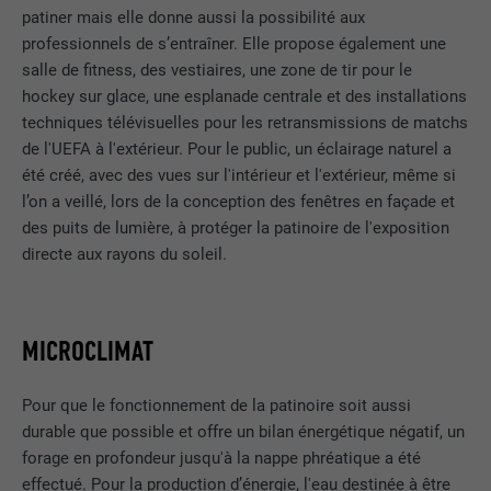
Les cookies « Statistiques (services américains compris) »
patiner mais elle donne aussi la possibilité aux
nous aident à comprendre comment le site Internet est utilisé.
EXPIRATION
Session
professionnels de s’entraîner. Elle propose également une
Nous collectons des informations pour améliorer l'expérience
salle de fitness, des vestiaires, une zone de tir pour le
utilisateur sur le site Internet.
Ce cookie enregistre votre session
hockey sur glace, une esplanade centrale et des installations
actuelle en ce qui concerne les
techniques télévisuelles pour les retransmissions de matchs
Afficher les informations relatives aux cookies
NOM
_ga
applications PHP et garantit que toutes
UTILITÉ
de l'UEFA à l'extérieur. Pour le public, un éclairage naturel a
les fonctions de la page qui utilisent le
été créé, avec des vues sur l'intérieur et l'extérieur, même si
MARKETING ET MÉDIAS EXTERNES (SERVICES AMÉRICAINS
FOURNISSEUR
Google Universal Analytics
langage de programmation PHP
COMPRIS)
l’on a veillé, lors de la conception des fenêtres en façade et
peuvent être affichées correctement.
Les cookies « Marketing et médias externes (services
EXPIRATION
2 ans
des puits de lumière, à protéger la patinoire de l'exposition
américains compris) » sont utilisés par les annonceurs
directe aux rayons du soleil.
(prestataires tiers) pour afficher de la publicité personnalisée.
Enregistre un identifiant unique utilisé
NOM
cookie_optin
Ils observent pour cela les visiteurs à travers les sites Internet.
pour générer des données statistiques
UTILITÉ
Lorsque ces cookies sont acceptés, l'accès aux contenus des
sur la manière dont l'utilisateur utilise le
FOURNISSEUR
Sgalinski
plateformes vidéo et de réseaux sociaux ne nécessite plus de
MICROCLIMAT
site Internet.
consentement manuel.
EXPIRATION
12 mois
Pour que le fonctionnement de la patinoire soit aussi
Afficher les informations relatives aux cookies
NOM
NID
NOM
_gat
Ce cookie est essentiel au
durable que possible et offre un bilan énergétique négatif, un
fonctionnement de l'extension qui gère
forage en profondeur jusqu'à la nappe phréatique a été
FOURNISSEUR
Google
FOURNISSEUR
Google Analytics
le consentement pour les cookies. Il doit
effectué. Pour la production d’énergie, l'eau destinée à être
UTILITÉ