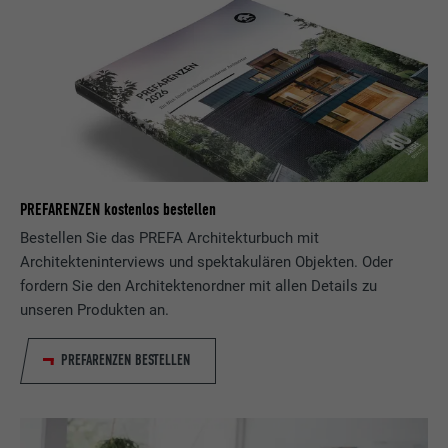
FOURNISSEUR
LinkedIn
EXPIRATION
1 an
Est utilisé pour garantir que le même
UTILITÉ
attribut SameSite est disponible pour
tous les cookies dans ce navigateur
PREFARENZEN kostenlos bestellen
NOM
_fbp
Bestellen Sie das PREFA Architekturbuch mit
Architekteninterviews und spektakulären Objekten. Oder
FOURNISSEUR
Facebook
fordern Sie den Architektenordner mit allen Details zu
EXPIRATION
3 mois
unseren Produkten an.
Est utilisé par Facebook pour afficher
PREFARENZEN BESTELLEN
une série de produits publicitaires, par
UTILITÉ
exemple des offres en temps réel
d'annonceurs tiers.