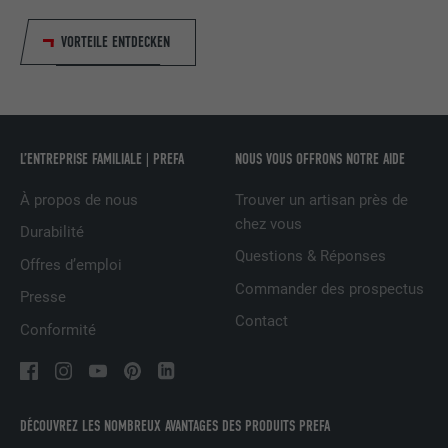
NOM
__cfduid
VORTEILE ENTDECKEN
FOURNISSEUR
Adsymptotic.com
EXPIRATION
1 mois
Cookie utilisé pour identifier des clients
L’ENTREPRISE FAMILIALE | PREFA
NOUS VOUS OFFRONS NOTRE AIDE
différents derrière une même adresse IP
UTILITÉ
et appliquer des paramètres de sécurité
À propos de nous
Trouver un artisan près de
en fonction des clients.
chez vous
Durabilité
Questions & Réponses
Offres d’emploi
NOM
U
Commander des prospectus
Presse
Contact
Conformité
FOURNISSEUR
Adsymptotic.com
EXPIRATION
3 mois
UTILITÉ
Cookie identificateur de navigateur
DÉCOUVREZ LES NOMBREUX AVANTAGES DES PRODUITS PREFA