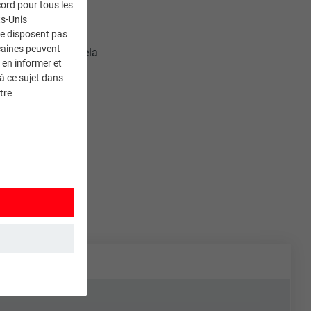
ord pour tous les
ts-Unis
ne disposent pas
caines peuvent
5 à 55 kg/ au m²
. Cela
 en informer et
ter jusqu’à deux
à ce sujet dans
 devient possible
tre
et. Ils