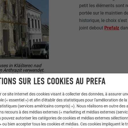
petit les éléments sont 
portée sur le maintien d
historique, le choix s'es
joint debout
Prefalz
dans
es in Klášterec nad
n Anthrazit verwendet.
 lange Lebensdauer für
IONS SUR LES COOKIES AU PREFA
geeignet.
r ce site Internet des cookies visant à collecter des données, à assurer u
le (« essentiel ») et afin d'établir des statistiques pour l'amélioration de la
statistiques (services américains compris) »). Nous réalisons en outre des a
ns recours à des médias externes (« marketing et médias externes (servi
 pouvez autoriser les catégories de cookies et médias externes sélection
 PLAIDANT EN FAVEUR DE P
 » ou bien accepter tous les cookies et médias. Ces cookies impliquent le 