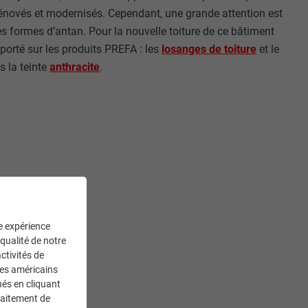
rénovés et modernisés. Cependant, une grande attention est
es formes d’antan. Pour la nouvelle toiture de ce bâtiment
t porté sur les produits PREFA : les
losanges de toiture
et le
 la teinte
anthracite
.
ne expérience
 qualité de notre
ctivités de
ces américains
nés en cliquant
REFA
traitement de