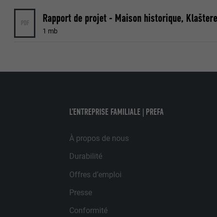
EXPIRATION
FOURNISSE
UTILITÉ
Rapport de projet - Maison historique, Klašter
PDF
EXPIRATION
1 mb
UTILITÉ
UTILITÉ
NOM
NOM
FOURNISSE
L’ENTREPRISE FAMILIALE | PREFA
FOURNISSE
EXPIRATION
À propos de nous
EXPIRATION
UTILITÉ
Durabilité
UTILITÉ
Offres d’emploi
NOM
Presse
NOM
Conformité
FOURNISSE