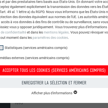
et par des prestataires tiers basés aux États-Unis. En donnant votre acc
cceptez également explicitement la transmission des données vers les Éta
art. 49 al. 1 lettre a) du RGPD. Nous vous informons que les États-Unis 
rotection des données équivalent aux normes de l'UE. Les autorités améri
t que 2,3 à 2,6 kg/au m² alors qu’un
toit traditionnel fait env. 3
accès à vos données à des fins de contrôle ou de surveillance, sans vous
surface habituelle de toit d’environ 200 m², la charpente doit por
issiez vous y opposer juridiquement. Vous trouverez plus d'informations 
 montage rapide et simple, sans renforcements supplémentaires
 de confidentialité
et dans les
mentions légales
. Vous pouvez révoquer vo
tout moment dans les
paramètres des cookies
.
Statistiques (services américains compris)
 médias externes (services américains compris)
ACCEPTER TOUS LES COOKIES (SERVICES AMÉRICAINS COMPRIS)
ENREGISTRER LA SÉLECTION ET FERMER
Maison historique
Afficher plus d'informations
groupe « Essentiels » sont nécessaires aux fonctions de base du site Intern
1895
e le site Internet fonctionne correctement.