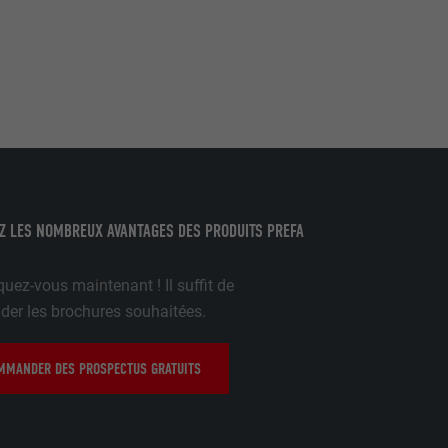
 l'outil
teur.
amètres
lier la langue
 être affichés
ation.
t être activé
Z LES NOMBREUX AVANTAGES DES PRODUITS PREFA
uez-vous maintenant ! Il suffit de
nées
r les brochures souhaitées.
rnet.
net.
MANDER DES PROSPECTUS GRATUITS