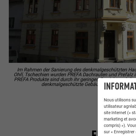
Im Rahmen der Sanierung des denkmalgeschützten Haus
Ohří, Tschechien wurden PREFA Dachrauten und Prefalz i
PREFA Produkte sind durch ihr geringes Gewicht und die
INFORMAT
denkmalgeschützte Gebäude besonders gut 
Nous utilisons su
utilisateur agréab
site Internet (« 
marketing et avo
compris) »). Vous
ELÉMENTS
sur « Enregistrer