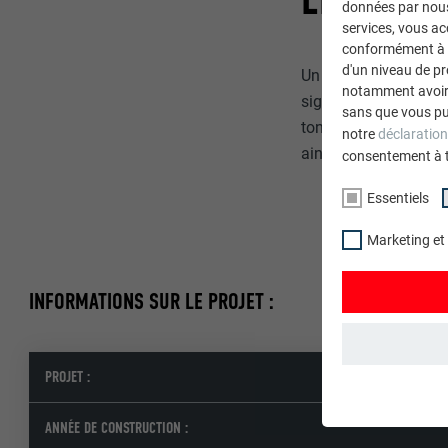
données par nous 
services, vous a
conformément à l'
d'un niveau de p
Un toit PREFA ne fai
notamment avoir 
signifie qu’avec une 
sans que vous pu
tonnes de moins. Un
notre
déclaration
ainsi.
consentement à 
Essentiels
Marketing et
INFORMATIONS SUR LE PROJET :
PROJET :
ESSENTIELS
Les cookies du 
ANNÉE DE CONSTRUCTION :
garantissent qu