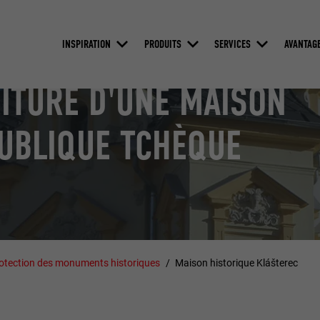
INSPIRATION
PRODUITS
SERVICES
AVANTAG
OITURE D'UNE MAISON
PUBLIQUE TCHÈQUE
otection des monuments historiques
Maison historique Klášterec