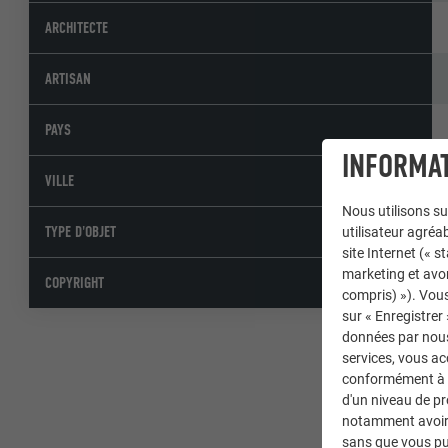
ARCHITECTE
ARTISAN
PAYS
INFORMAT
VILLE
Nous utilisons su
TYPE D'OBJET
utilisateur agréab
site Internet (« 
marketing et avo
COPYRIGHT
compris) »). Vous
sur « Enregistrer
données par nous 
services, vous a
conformément à l'
d'un niveau de p
notamment avoir 
sans que vous pu