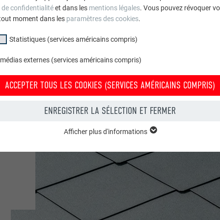
 de confidentialité
et dans les
mentions légales
. Vous pouvez révoquer vo
tout moment dans les
paramètres des cookies
.
Statistiques (services américains compris)
 médias externes (services américains compris)
ACCEPTER TOUS LES COOKIES (SERVICES AMÉRICAINS COMPRIS)
ENREGISTRER LA SÉLECTION ET FERMER
Afficher plus d'informations
groupe « Essentiels » sont nécessaires aux fonctions de base du site Intern
e le site Internet fonctionne correctement.
Afficher les informations relatives aux cookies
PHPSESSID
(SERVICES AMÉRICAINS COMPRIS)
UR
PHP
tatistiques (services américains compris) » nous aident à comprendre co