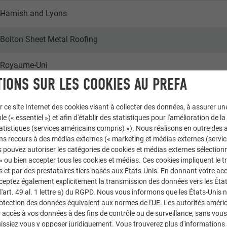
Hamish and Lyons
Bolton Sheet Metal Roofing
Royaume-Uni
IONS SUR LES COOKIES AU PREFA
Gloucestershire
r ce site Internet des cookies visant à collecter des données, à assurer u
Maisons individuelles
le (« essentiel ») et afin d'établir des statistiques pour l'amélioration de la
statistiques (services américains compris) »). Nous réalisons en outre des a
ns recours à des médias externes (« marketing et médias externes (servi
© James Brittain
 pouvez autoriser les catégories de cookies et médias externes sélection
 » ou bien accepter tous les cookies et médias. Ces cookies impliquent le 
et par des prestataires tiers basés aux États-Unis. En donnant votre acc
cceptez également explicitement la transmission des données vers les Éta
art. 49 al. 1 lettre a) du RGPD. Nous vous informons que les États-Unis 
rotection des données équivalent aux normes de l'UE. Les autorités améri
accès à vos données à des fins de contrôle ou de surveillance, sans vous
issiez vous y opposer juridiquement. Vous trouverez plus d'informations 