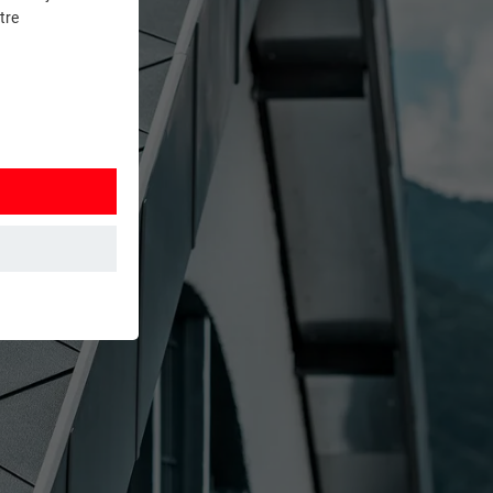
tre
et. Ils
mment le site