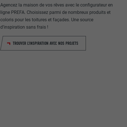
Agencez la maison de vos rêves avec le configurateur en
ligne PREFA. Choisissez parmi de nombreux produits et
coloris pour les toitures et façades. Une source
d’inspiration sans frais !
TROUVER L'INSPIRATION AVEC NOS PROJETS
nées
rnet.
net.
de cookies. Ne
re « Suivez-