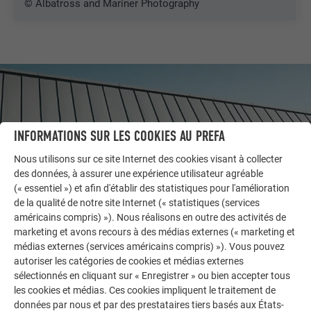
© Albatross and Mariner Photography
INFORMATIONS SUR LES COOKIES AU PREFA
Nous utilisons sur ce site Internet des cookies visant à collecter
des données, à assurer une expérience utilisateur agréable
(« essentiel ») et afin d'établir des statistiques pour l'amélioration
de la qualité de notre site Internet (« statistiques (services
américains compris) »). Nous réalisons en outre des activités de
marketing et avons recours à des médias externes (« marketing et
AUTRES BÂTIMENTS
médias externes (services américains compris) »). Vous pouvez
LAISSEZ-VOUS INSPIRER
autoriser les catégories de cookies et médias externes
sélectionnés en cliquant sur « Enregistrer » ou bien accepter tous
les cookies et médias. Ces cookies impliquent le traitement de
La galerie de références PREFA démontre la
données par nous et par des prestataires tiers basés aux États-
polyvalence de l’aluminium. Découvrez d’autres projets