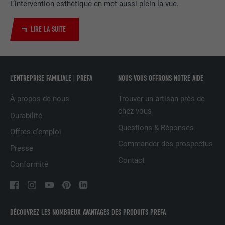
L’intervention esthétique en met aussi plein la vue.
Utilisé par le service de réseau social
UTILITÉ
LinkedIn pour suivre l'utilisation de
LIRE LA SUITE
services intégrés
NOM
UserMatchHistory
L’ENTREPRISE FAMILIALE | PREFA
NOUS VOUS OFFRONS NOTRE AIDE
FOURNISSEUR
LinkedIn
À propos de nous
Trouver un artisan près de
EXPIRATION
29 jours
chez vous
Durabilité
Questions & Réponses
Offres d’emploi
Est utilisé pour suivre l'utilisateur sur
plusieurs sites Internet afin d'afficher de
Commander des prospectus
Presse
UTILITÉ
la publicité adaptée aux préférences de
Contact
Conformité
l'utilisateur.
NOM
lidc
DÉCOUVREZ LES NOMBREUX AVANTAGES DES PRODUITS PREFA
FOURNISSEUR
LinkedIn