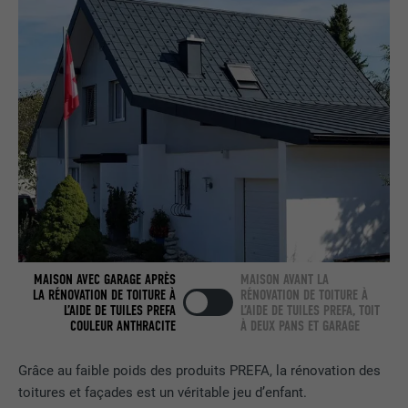
nous » intégrée.
NOM
bcookie
FOURNISSEUR
LinkedIn
EXPIRATION
2 ans
Utilisé par le service de réseau social
UTILITÉ
LinkedIn pour suivre l'utilisation de
services intégrés.
MAISON AVEC GARAGE APRÈS
MAISON AVANT LA
LA RÉNOVATION DE TOITURE À
RÉNOVATION DE TOITURE À
NOM
bscookie
L’AIDE DE TUILES PREFA
L’AIDE DE TUILES PREFA, TOIT
COULEUR ANTHRACITE
À DEUX PANS ET GARAGE
FOURNISSEUR
LinkedIn
Grâce au faible poids des produits PREFA, la rénovation des
EXPIRATION
2 ans
toitures et façades est un véritable jeu d’enfant.