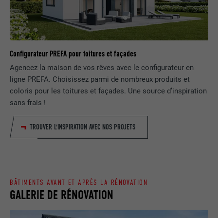
EXPIRATION
1 jour
NOM
lang
Enregistre un identifiant unique utilisé
pour générer des données statistiques
FOURNISSEUR
ads.linkedin.com
UTILITÉ
Configurateur PREFA pour toitures et façades
sur la manière dont l'utilisateur utilise le
site Internet.
Agencez la maison de vos rêves avec le configurateur en
EXPIRATION
Session
ligne PREFA. Choisissez parmi de nombreux produits et
coloris pour les toitures et façades. Une source d’inspiration
Enregistre la langue choisie par
UTILITÉ
NOM
_gaexp
sans frais !
l'utilisateur pour un site Internet.
FOURNISSEUR
Google Optimize
TROUVER L'INSPIRATION AVEC NOS PROJETS
NOM
lang
EXPIRATION
90 jours
FOURNISSEUR
LinkedIn
Est placé afin de tester si le navigateur
UTILITÉ
autorise l'utilisation de cookies. Ne
EXPIRATION
Session
BÂTIMENTS AVANT ET APRÈS LA RÉNOVATION
contient aucun élément d'identification.
GALERIE DE RÉNOVATION
Utilisé par LinkedIn lorsqu'un site
UTILITÉ
Internet contient une fenêtre « Suivez-