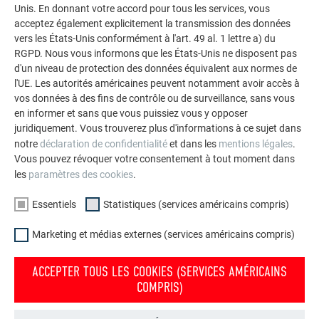
Unis. En donnant votre accord pour tous les services, vous
impressionnants avec les solutions en aluminium
acceptez également explicitement la transmission des données
durables de PREFA pour toitures, systèmes solaires et
vers les États-Unis conformément à l'art. 49 al. 1 lettre a) du
façades.
RGPD. Nous vous informons que les États-Unis ne disposent pas
d'un niveau de protection des données équivalent aux normes de
l'UE. Les autorités américaines peuvent notamment avoir accès à
VOIR DAVANTAGE DE RÉFÉRENCES
vos données à des fins de contrôle ou de surveillance, sans vous
en informer et sans que vous puissiez vous y opposer
juridiquement. Vous trouverez plus d'informations à ce sujet dans
notre
déclaration de confidentialité
et dans les
mentions légales
.
Vous pouvez révoquer votre consentement à tout moment dans
les
paramètres des cookies
.
Essentiels
Statistiques (services américains compris)
Marketing et médias externes (services américains compris)
ACCEPTER TOUS LES COOKIES (SERVICES AMÉRICAINS
COMPRIS)