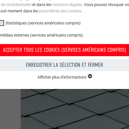
 de confidentialité
et dans les
mentions légales
. Vous pouvez révoquer vo
tout moment dans les
paramètres des cookies
.
ions
Statistiques (services américains compris)
 médias externes (services américains compris)
ACCEPTER TOUS LES COOKIES (SERVICES AMÉRICAINS COMPRIS)
ENREGISTRER LA SÉLECTION ET FERMER
Afficher plus d'informations
groupe « Essentiels » sont nécessaires aux fonctions de base du site Intern
e le site Internet fonctionne correctement.
Afficher les informations relatives aux cookies
PHPSESSID
(SERVICES AMÉRICAINS COMPRIS)
UR
PHP
tatistiques (services américains compris) » nous aident à comprendre co