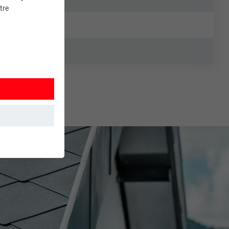
tre
et. Ils
mment le site