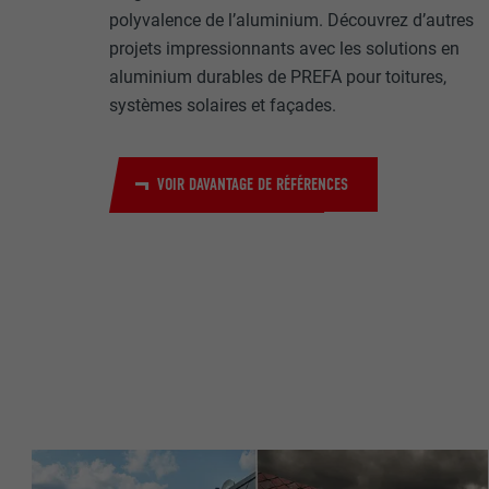
Internet est uti
EXPIRATION
polyvalence de l’aluminium. Découvrez d’autres
Internet.
projets impressionnants avec les solutions en
NOM
aluminium durables de PREFA pour toitures,
UTILITÉ
systèmes solaires et façades.
MARKETING ET 
FOURNISSE
Les cookies « M
annonceurs (pres
EXPIRATION
VOIR DAVANTAGE DE RÉFÉRENCES
visiteurs à tra
NOM
plateformes vid
UTILITÉ
FOURNISSE
NOM
EXPIRATION
FOURNISSE
NOM
EXPIRATION
FOURNISSE
UTILITÉ
EXPIRATION
UTILITÉ
UTILITÉ