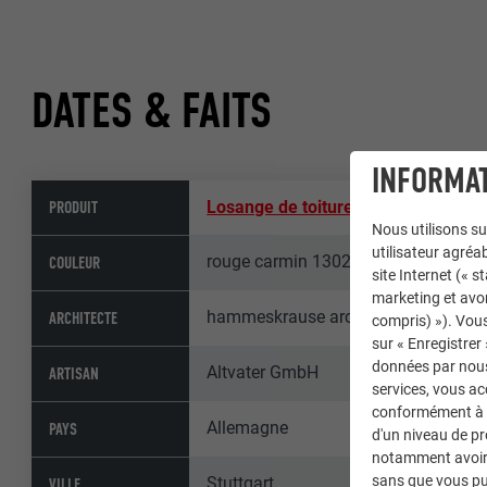
DATES & FAITS
INFORMAT
PRODUIT
Losange de toiture 44 × 44
,
Losange
Nous utilisons su
utilisateur agréab
rouge carmin 1302-20, jaune genêt 1
COULEUR
site Internet (« 
marketing et avo
hammeskrause architekten, Nils Kra
ARCHITECTE
compris) »). Vous
sur « Enregistrer
données par nous 
Altvater GmbH
ARTISAN
services, vous a
conformément à l'
Allemagne
PAYS
d'un niveau de p
notamment avoir 
sans que vous pu
Stuttgart
VILLE