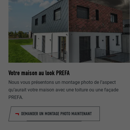
NOM
NOM
FOURNISSE
FOURNISSE
EXPIRATION
EXPIRATION
UTILITÉ
UTILITÉ
Votre maison au look PREFA
NOM
Nous vous présentons un montage photo de l’aspect
NOM
qu’aurait votre maison avec une toiture ou une façade
FOURNISSE
FOURNISSE
PREFA.
EXPIRATION
EXPIRATION
DEMANDER UN MONTAGE PHOTO MAINTENANT
UTILITÉ
UTILITÉ