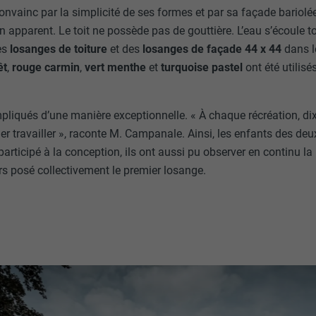
onvainc par la simplicité de ses formes et par sa façade bariolée
n apparent. Le toit ne possède pas de gouttière. L’eau s’écoule 
es
losanges de toiture
et des
losanges de façade 44 x 44
dans 
êt
,
rouge carmin
,
vert menthe
et
turquoise pastel
ont été utilis
mpliqués d’une manière exceptionnelle. « À chaque récréation, di
r travailler », raconte M. Campanale. Ainsi, les enfants des deu
articipé à la conception, ils ont aussi pu observer en continu la
eurs posé collectivement le premier losange.