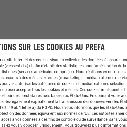
IONS SUR LES COOKIES AU PREFA
 de façade 44 × 44
r ce site Internet des cookies visant à collecter des données, à assurer u
le (« essentiel ») et afin d'établir des statistiques pour l'amélioration de la
176-20, turquoise pastel 1684-20, vert menthe 1678-20, couleurs
statistiques (services américains compris) »). Nous réalisons en outre des a
ns recours à des médias externes (« marketing et médias externes (servi
use, Joep Kuys
 pouvez autoriser les catégories de cookies et médias externes sélection
 » ou bien accepter tous les cookies et médias. Ces cookies impliquent le 
et par des prestataires tiers basés aux États-Unis. En donnant votre acc
cceptez également explicitement la transmission des données vers les Éta
art. 49 al. 1 lettre a) du RGPD. Nous vous informons que les États-Unis 
rotection des données équivalent aux normes de l'UE. Les autorités améri
accès à vos données à des fins de contrôle ou de surveillance, sans vous
issiez vous y opposer juridiquement. Vous trouverez plus d'informations 