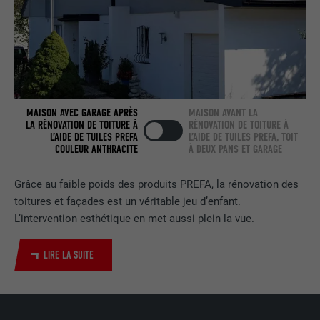
NOM
bcookie
FOURNISSEUR
LinkedIn
EXPIRATION
2 ans
Utilisé par le service de réseau social
MAISON AVEC GARAGE APRÈS
MAISON AVANT LA
UTILITÉ
LinkedIn pour suivre l'utilisation de
LA RÉNOVATION DE TOITURE À
RÉNOVATION DE TOITURE À
services intégrés.
L’AIDE DE TUILES PREFA
L’AIDE DE TUILES PREFA, TOIT
COULEUR ANTHRACITE
À DEUX PANS ET GARAGE
NOM
bscookie
Grâce au faible poids des produits PREFA, la rénovation des
toitures et façades est un véritable jeu d’enfant.
FOURNISSEUR
LinkedIn
L’intervention esthétique en met aussi plein la vue.
EXPIRATION
2 ans
LIRE LA SUITE
Utilisé par le service de réseau social
UTILITÉ
LinkedIn pour suivre l'utilisation de
services intégrés