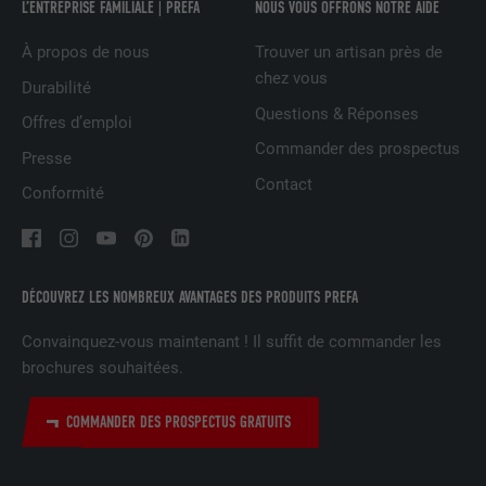
L’ENTREPRISE FAMILIALE | PREFA
NOUS VOUS OFFRONS NOTRE AIDE
À propos de nous
Trouver un artisan près de
NOM
UserMatchHistory
chez vous
Durabilité
FOURNISSEUR
LinkedIn
Questions & Réponses
Offres d’emploi
Commander des prospectus
EXPIRATION
29 jours
Presse
Contact
Conformité
Est utilisé pour suivre l'utilisateur sur
plusieurs sites Internet afin d'afficher de
UTILITÉ
la publicité adaptée aux préférences de
l'utilisateur.
DÉCOUVREZ LES NOMBREUX AVANTAGES DES PRODUITS PREFA
Convainquez-vous maintenant ! Il suffit de commander les
NOM
lidc
brochures souhaitées.
FOURNISSEUR
LinkedIn
COMMANDER DES PROSPECTUS GRATUITS
EXPIRATION
1 jour