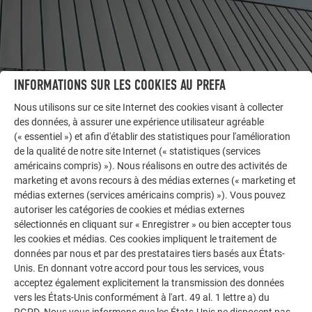
INFORMATIONS SUR LES COOKIES AU PREFA
Nous utilisons sur ce site Internet des cookies visant à collecter
des données, à assurer une expérience utilisateur agréable
(« essentiel ») et afin d'établir des statistiques pour l'amélioration
AUTRES BÂTIMENTS
de la qualité de notre site Internet (« statistiques (services
LAISSEZ-VOUS INSPIRER
américains compris) »). Nous réalisons en outre des activités de
marketing et avons recours à des médias externes (« marketing et
La galerie de références PREFA démontre la
médias externes (services américains compris) »). Vous pouvez
polyvalence de l’aluminium. Découvrez d’autres projets
autoriser les catégories de cookies et médias externes
impressionnants avec les solutions en aluminium
sélectionnés en cliquant sur « Enregistrer » ou bien accepter tous
les cookies et médias. Ces cookies impliquent le traitement de
durables de PREFA pour toitures, systèmes solaires et
données par nous et par des prestataires tiers basés aux États-
façades.
Unis. En donnant votre accord pour tous les services, vous
acceptez également explicitement la transmission des données
vers les États-Unis conformément à l'art. 49 al. 1 lettre a) du
VOIR DAVANTAGE DE RÉFÉRENCES