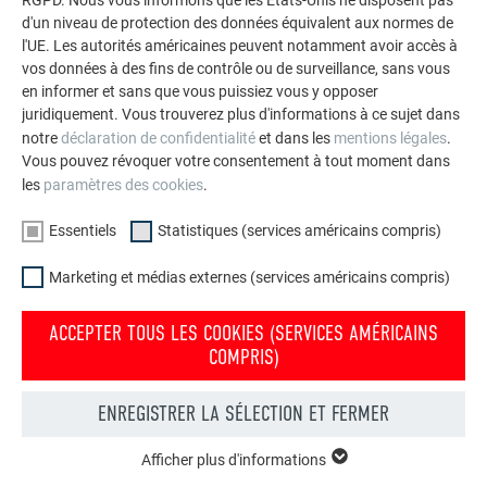
RGPD. Nous vous informons que les États-Unis ne disposent pas
d'un niveau de protection des données équivalent aux normes de
l'UE. Les autorités américaines peuvent notamment avoir accès à
vos données à des fins de contrôle ou de surveillance, sans vous
en informer et sans que vous puissiez vous y opposer
juridiquement. Vous trouverez plus d'informations à ce sujet dans
notre
déclaration de confidentialité
et dans les
mentions légales
.
Vous pouvez révoquer votre consentement à tout moment dans
les
paramètres des cookies
.
Essentiels
Statistiques (services américains compris)
Marketing et médias externes (services américains compris)
ACCEPTER TOUS LES COOKIES (SERVICES AMÉRICAINS
COMPRIS)
Votre maison au look PREFA
ENREGISTRER LA SÉLECTION ET FERMER
Nous vous présentons un montage photo de l’aspect
qu’aurait votre maison avec une toiture ou une façade
Afficher plus d'informations
ESSENTIELS
PREFA.