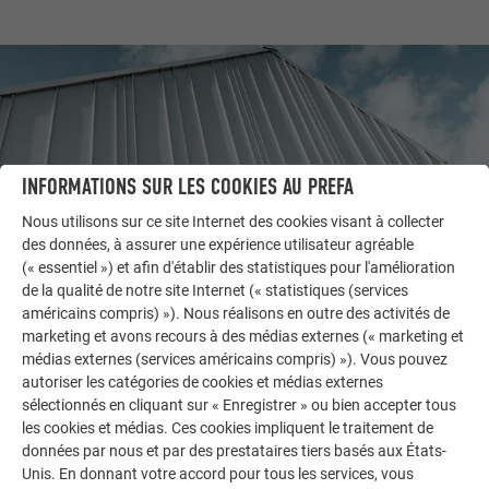
INFORMATIONS SUR LES COOKIES AU PREFA
Nous utilisons sur ce site Internet des cookies visant à collecter
des données, à assurer une expérience utilisateur agréable
(« essentiel ») et afin d'établir des statistiques pour l'amélioration
de la qualité de notre site Internet (« statistiques (services
américains compris) »). Nous réalisons en outre des activités de
AUTRES BÂTIMENTS
marketing et avons recours à des médias externes (« marketing et
LAISSEZ-VOUS INSPIRER
médias externes (services américains compris) »). Vous pouvez
autoriser les catégories de cookies et médias externes
La galerie de références PREFA démontre la
sélectionnés en cliquant sur « Enregistrer » ou bien accepter tous
les cookies et médias. Ces cookies impliquent le traitement de
polyvalence de l’aluminium. Découvrez d’autres projets
données par nous et par des prestataires tiers basés aux États-
impressionnants avec les solutions en aluminium
Unis. En donnant votre accord pour tous les services, vous
durables de PREFA pour toitures, systèmes solaires et