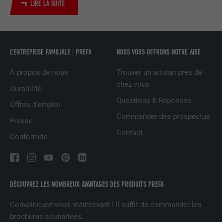
LIRE LA SUITE
UTILITÉ
LinkedIn pour suivre l'utilisation de
services intégrés
NOM
UserMatchHistory
L’ENTREPRISE FAMILIALE | PREFA
NOUS VOUS OFFRONS NOTRE AIDE
À propos de nous
Trouver un artisan près de
FOURNISSEUR
LinkedIn
chez vous
Durabilité
EXPIRATION
29 jours
Questions & Réponses
Offres d’emploi
Commander des prospectus
Est utilisé pour suivre l'utilisateur sur
Presse
plusieurs sites Internet afin d'afficher de
Contact
UTILITÉ
Conformité
la publicité adaptée aux préférences de
l'utilisateur.
NOM
lidc
DÉCOUVREZ LES NOMBREUX AVANTAGES DES PRODUITS PREFA
Convainquez-vous maintenant ! Il suffit de commander les
FOURNISSEUR
LinkedIn
brochures souhaitées.