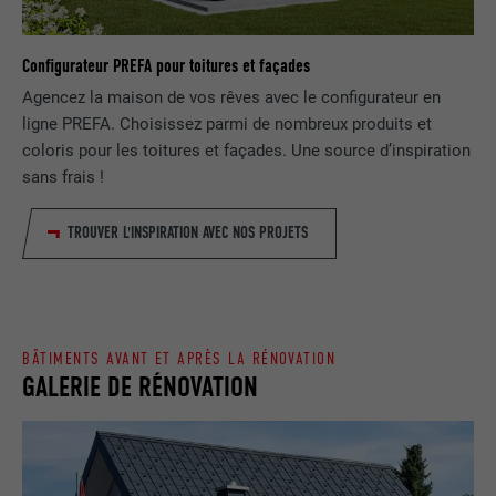
EXPIRATION
1 jour
NOM
lang
Enregistre un identifiant unique utilisé
Configurateur PREFA pour toitures et façades
pour générer des données statistiques
FOURNISSEUR
ads.linkedin.com
UTILITÉ
Agencez la maison de vos rêves avec le configurateur en
sur la manière dont l'utilisateur utilise le
ligne PREFA. Choisissez parmi de nombreux produits et
site Internet.
EXPIRATION
Session
coloris pour les toitures et façades. Une source d’inspiration
sans frais !
Enregistre la langue choisie par
UTILITÉ
NOM
_gaexp
l'utilisateur pour un site Internet.
TROUVER L'INSPIRATION AVEC NOS PROJETS
FOURNISSEUR
Google Optimize
NOM
lang
EXPIRATION
90 jours
FOURNISSEUR
LinkedIn
Est placé afin de tester si le navigateur
BÂTIMENTS AVANT ET APRÈS LA RÉNOVATION
UTILITÉ
autorise l'utilisation de cookies. Ne
GALERIE DE RÉNOVATION
EXPIRATION
Session
contient aucun élément d'identification.
Utilisé par LinkedIn lorsqu'un site
UTILITÉ
Internet contient une fenêtre « Suivez-
nous » intégrée.