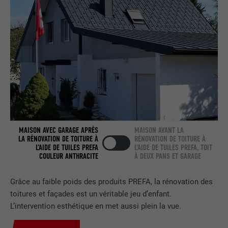
NOM
bcookie
FOURNISSEUR
LinkedIn
EXPIRATION
2 ans
Utilisé par le service de réseau social
UTILITÉ
LinkedIn pour suivre l'utilisation de
services intégrés.
MAISON AVEC GARAGE APRÈS
MAISON AVANT LA
LA RÉNOVATION DE TOITURE À
RÉNOVATION DE TOITURE À
L’AIDE DE TUILES PREFA
L’AIDE DE TUILES PREFA, TOIT
NOM
bscookie
COULEUR ANTHRACITE
À DEUX PANS ET GARAGE
FOURNISSEUR
LinkedIn
Grâce au faible poids des produits PREFA, la rénovation des
toitures et façades est un véritable jeu d’enfant.
EXPIRATION
2 ans
L’intervention esthétique en met aussi plein la vue.
Utilisé par le service de réseau social