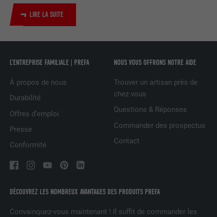
Utilisé par le service de réseau social
UTILITÉ
LinkedIn pour suivre l'utilisation de
LIRE LA SUITE
services intégrés
NOM
UserMatchHistory
L’ENTREPRISE FAMILIALE | PREFA
NOUS VOUS OFFRONS NOTRE AIDE
FOURNISSEUR
LinkedIn
À propos de nous
Trouver un artisan près de
chez vous
Durabilité
EXPIRATION
29 jours
Questions & Réponses
Offres d’emploi
Est utilisé pour suivre l'utilisateur sur
Commander des prospectus
Presse
plusieurs sites Internet afin d'afficher de
UTILITÉ
Contact
la publicité adaptée aux préférences de
Conformité
l'utilisateur.
NOM
lidc
DÉCOUVREZ LES NOMBREUX AVANTAGES DES PRODUITS PREFA
FOURNISSEUR
LinkedIn
Convainquez-vous maintenant ! Il suffit de commander les