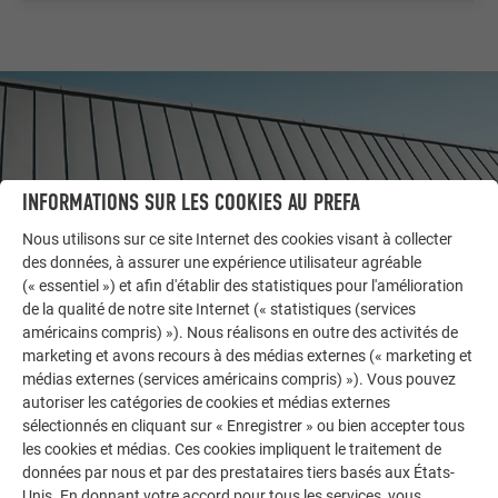
INFORMATIONS SUR LES COOKIES AU PREFA
Nous utilisons sur ce site Internet des cookies visant à collecter
des données, à assurer une expérience utilisateur agréable
(« essentiel ») et afin d'établir des statistiques pour l'amélioration
de la qualité de notre site Internet (« statistiques (services
américains compris) »). Nous réalisons en outre des activités de
marketing et avons recours à des médias externes (« marketing et
AUTRES BÂTIMENTS
médias externes (services américains compris) »). Vous pouvez
LAISSEZ-VOUS INSPIRER
autoriser les catégories de cookies et médias externes
sélectionnés en cliquant sur « Enregistrer » ou bien accepter tous
La galerie de références PREFA démontre la
les cookies et médias. Ces cookies impliquent le traitement de
polyvalence de l’aluminium. Découvrez d’autres projets
données par nous et par des prestataires tiers basés aux États-
impressionnants avec les solutions en aluminium
Unis. En donnant votre accord pour tous les services, vous