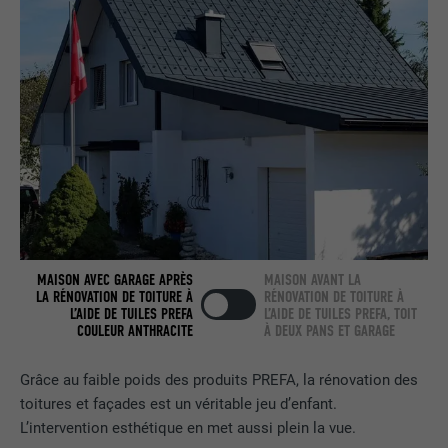
NOM
bcookie
FOURNISSEUR
LinkedIn
EXPIRATION
2 ans
Utilisé par le service de réseau social
UTILITÉ
LinkedIn pour suivre l'utilisation de
services intégrés.
MAISON AVEC GARAGE APRÈS
MAISON AVANT LA
LA RÉNOVATION DE TOITURE À
RÉNOVATION DE TOITURE À
L’AIDE DE TUILES PREFA
L’AIDE DE TUILES PREFA, TOIT
NOM
bscookie
COULEUR ANTHRACITE
À DEUX PANS ET GARAGE
FOURNISSEUR
LinkedIn
Grâce au faible poids des produits PREFA, la rénovation des
toitures et façades est un véritable jeu d’enfant.
EXPIRATION
2 ans
L’intervention esthétique en met aussi plein la vue.