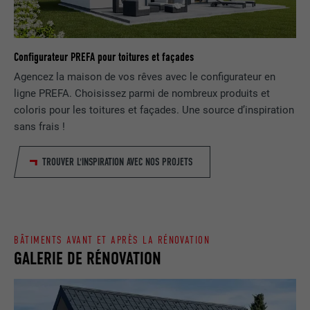
EXPIRATION
1 jour
NOM
lang
Enregistre un identifiant unique utilisé
pour générer des données statistiques
Configurateur PREFA pour toitures et façades
FOURNISSEUR
ads.linkedin.com
UTILITÉ
sur la manière dont l'utilisateur utilise le
Agencez la maison de vos rêves avec le configurateur en
site Internet.
EXPIRATION
Session
ligne PREFA. Choisissez parmi de nombreux produits et
coloris pour les toitures et façades. Une source d’inspiration
Enregistre la langue choisie par
sans frais !
UTILITÉ
NOM
_gaexp
l'utilisateur pour un site Internet.
TROUVER L'INSPIRATION AVEC NOS PROJETS
FOURNISSEUR
Google Optimize
NOM
lang
EXPIRATION
90 jours
FOURNISSEUR
LinkedIn
Est placé afin de tester si le navigateur
BÂTIMENTS AVANT ET APRÈS LA RÉNOVATION
UTILITÉ
autorise l'utilisation de cookies. Ne
EXPIRATION
Session
GALERIE DE RÉNOVATION
contient aucun élément d'identification.
Utilisé par LinkedIn lorsqu'un site
UTILITÉ
Internet contient une fenêtre « Suivez-
nous » intégrée.