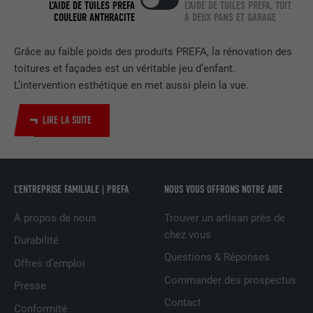
EXPIRATION
2 ans
L’AIDE DE TUILES PREFA
L’AIDE DE TUILES PREFA, TOIT
COULEUR ANTHRACITE
À DEUX PANS ET GARAGE
Utilisé par le service de réseau social
UTILITÉ
LinkedIn pour suivre l'utilisation de
Grâce au faible poids des produits PREFA, la rénovation des
services intégrés.
toitures et façades est un véritable jeu d’enfant.
L’intervention esthétique en met aussi plein la vue.
NOM
bscookie
LIRE LA SUITE
FOURNISSEUR
LinkedIn
EXPIRATION
2 ans
L’ENTREPRISE FAMILIALE | PREFA
NOUS VOUS OFFRONS NOTRE AIDE
Utilisé par le service de réseau social
À propos de nous
Trouver un artisan près de
UTILITÉ
LinkedIn pour suivre l'utilisation de
chez vous
services intégrés
Durabilité
Questions & Réponses
Offres d’emploi
Commander des prospectus
NOM
UserMatchHistory
Presse
Contact
Conformité