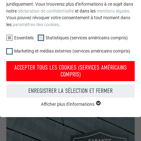
juridiquement. Vous trouverez plus d'informations à ce sujet dans
notre
déclaration de confidentialité
et dans les
mentions légales
.
Vous pouvez révoquer votre consentement à tout moment dans
les
paramètres des cookies
.
Essentiels
Statistiques (services américains compris)
Marketing et médias externes (services américains compris)
Votre maison au look PREFA
ACCEPTER TOUS LES COOKIES (SERVICES AMÉRICAINS
Nous vous présentons un montage photo de l’aspect
COMPRIS)
qu’aurait votre maison avec une toiture ou une façade
PREFA.
ENREGISTRER LA SÉLECTION ET FERMER
DEMANDER UN MONTAGE PHOTO MAINTENANT
Afficher plus d'informations
ESSENTIELS
Les cookies du groupe « Essentiels » sont nécessaires aux
fonctions de base du site Internet. Ils garantissent que le site
Internet fonctionne correctement.
Afficher les informations relatives aux cookies
NOM
PHPSESSID