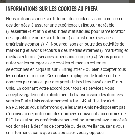
AUTRES BÂTIMENTS
INFORMATIONS SUR LES COOKIES AU PREFA
LAISSEZ-VOUS INSPIRER
Nous utilisons sur ce site Internet des cookies visant à collecter
des données, à assurer une expérience utilisateur agréable
La galerie de références PREFA démontre la
(« essentiel ») et afin d'établir des statistiques pour l'amélioration
polyvalence de l’aluminium. Découvrez d’autres projets
de la qualité de notre site Internet (« statistiques (services
impressionnants avec les solutions en aluminium
américains compris) »). Nous réalisons en outre des activités de
durables de PREFA pour toitures, systèmes solaires et
marketing et avons recours à des médias externes (« marketing et
façades.
médias externes (services américains compris) »). Vous pouvez
autoriser les catégories de cookies et médias externes
sélectionnés en cliquant sur « Enregistrer » ou bien accepter tous
VOIR DAVANTAGE DE RÉFÉRENCES
les cookies et médias. Ces cookies impliquent le traitement de
données par nous et par des prestataires tiers basés aux États-
Unis. En donnant votre accord pour tous les services, vous
acceptez également explicitement la transmission des données
vers les États-Unis conformément à l'art. 49 al. 1 lettre a) du
RGPD. Nous vous informons que les États-Unis ne disposent pas
d'un niveau de protection des données équivalent aux normes de
l'UE. Les autorités américaines peuvent notamment avoir accès à
vos données à des fins de contrôle ou de surveillance, sans vous
en informer et sans que vous puissiez vous y opposer