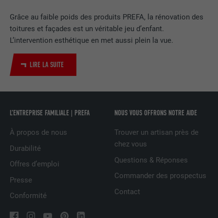
Utilisé par le service de réseau social
Grâce au faible poids des produits PREFA, la rénovation des
UTILITÉ
LinkedIn pour suivre l'utilisation de
toitures et façades est un véritable jeu d’enfant.
services intégrés.
L’intervention esthétique en met aussi plein la vue.
LIRE LA SUITE
NOM
bscookie
FOURNISSEUR
LinkedIn
L’ENTREPRISE FAMILIALE | PREFA
NOUS VOUS OFFRONS NOTRE AIDE
EXPIRATION
2 ans
À propos de nous
Trouver un artisan près de
Utilisé par le service de réseau social
chez vous
UTILITÉ
LinkedIn pour suivre l'utilisation de
Durabilité
services intégrés
Questions & Réponses
Offres d’emploi
Commander des prospectus
Presse
NOM
UserMatchHistory
Contact
Conformité
FOURNISSEUR
LinkedIn