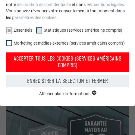
notre
déclaration de confidentialité
et dans les
mentions légales
.
Vous pouvez révoquer votre consentement à tout moment dans
les
paramètres des cookies
.
Essentiels
Statistiques (services américains compris)
Marketing et médias externes (services américains compris)
Votre maison au look PREFA
Nous vous présentons un montage photo de l’aspect
ACCEPTER TOUS LES COOKIES (SERVICES AMÉRICAINS
qu’aurait votre maison avec une toiture ou une façade
COMPRIS)
PREFA.
ENREGISTRER LA SÉLECTION ET FERMER
DEMANDER UN MONTAGE PHOTO MAINTENANT
Afficher plus d'informations
ESSENTIELS
Les cookies du groupe « Essentiels » sont nécessaires aux
fonctions de base du site Internet. Ils garantissent que le site
Internet fonctionne correctement.
Afficher les informations relatives aux cookies
NOM
PHPSESSID