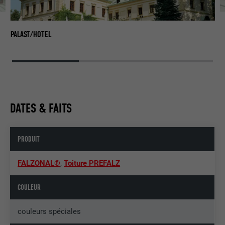
PA
PALAST/HOTEL
DATES & FAITS
PRODUIT
FALZONAL®
,
Toiture PREFALZ
COULEUR
couleurs spéciales