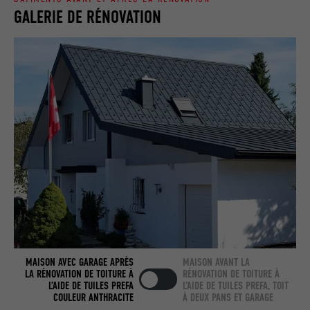
Enregistre la langue choisie par
UTILITÉ
GALERIE DE RÉNOVATION
NOM
_gaexp
l'utilisateur pour un site Internet.
FOURNISSEUR
Google Optimize
NOM
lang
EXPIRATION
90 jours
FOURNISSEUR
LinkedIn
Est placé afin de tester si le navigateur
UTILITÉ
autorise l'utilisation de cookies. Ne
EXPIRATION
Session
contient aucun élément d'identification.
Utilisé par LinkedIn lorsqu'un site
UTILITÉ
Internet contient une fenêtre « Suivez-
nous » intégrée.
NOM
bcookie
MAISON AVEC GARAGE APRÈS
MAISON AVANT LA
FOURNISSEUR
LinkedIn
LA RÉNOVATION DE TOITURE À
RÉNOVATION DE TOITURE À
L’AIDE DE TUILES PREFA
L’AIDE DE TUILES PREFA, TOIT
COULEUR ANTHRACITE
À DEUX PANS ET GARAGE
EXPIRATION
2 ans