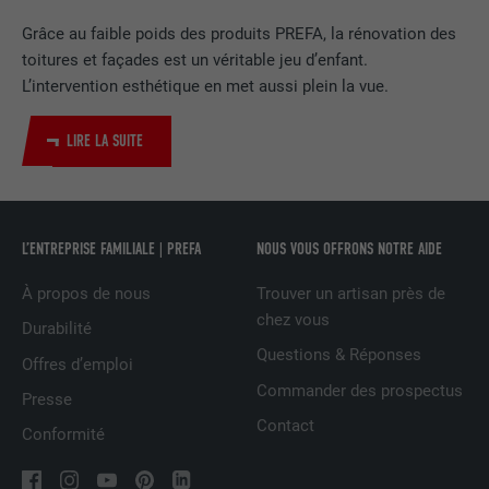
Utilisé par le service de réseau social
Grâce au faible poids des produits PREFA, la rénovation des
UTILITÉ
LinkedIn pour suivre l'utilisation de
toitures et façades est un véritable jeu d’enfant.
services intégrés.
L’intervention esthétique en met aussi plein la vue.
LIRE LA SUITE
NOM
bscookie
FOURNISSEUR
LinkedIn
L’ENTREPRISE FAMILIALE | PREFA
NOUS VOUS OFFRONS NOTRE AIDE
EXPIRATION
2 ans
À propos de nous
Trouver un artisan près de
Utilisé par le service de réseau social
chez vous
UTILITÉ
LinkedIn pour suivre l'utilisation de
Durabilité
services intégrés
Questions & Réponses
Offres d’emploi
Commander des prospectus
Presse
NOM
UserMatchHistory
Contact
Conformité
FOURNISSEUR
LinkedIn