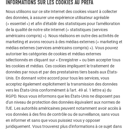
INFORMATIONS SUR LES COOKIES AU PREFA
Nous utilisons sur ce site Internet des cookies visant à collecter
La galerie de références PREFA démontre la
des données, à assurer une expérience utilisateur agréable
polyvalence de l’aluminium. Découvrez d’autres projets
(« essentiel ») et afin d'établir des statistiques pour l'amélioration
impressionnants avec les solutions en aluminium
de la qualité de notre site Internet (« statistiques (services
durables de PREFA pour toitures, systèmes solaires et
américains compris) »). Nous réalisons en outre des activités de
façades.
marketing et avons recours à des médias externes (« marketing et
médias externes (services américains compris) »). Vous pouvez
autoriser les catégories de cookies et médias externes
VOIR DAVANTAGE DE RÉFÉRENCES
sélectionnés en cliquant sur « Enregistrer » ou bien accepter tous
les cookies et médias. Ces cookies impliquent le traitement de
données par nous et par des prestataires tiers basés aux États-
Unis. En donnant votre accord pour tous les services, vous
acceptez également explicitement la transmission des données
vers les États-Unis conformément à l'art. 49 al. 1 lettre a) du
RGPD. Nous vous informons que les États-Unis ne disposent pas
d'un niveau de protection des données équivalent aux normes de
l'UE. Les autorités américaines peuvent notamment avoir accès à
vos données à des fins de contrôle ou de surveillance, sans vous
en informer et sans que vous puissiez vous y opposer
juridiquement. Vous trouverez plus d'informations à ce sujet dans