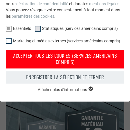
notre
déclaration de confidentialité
et dans les
mentions légales
.
Vous pouvez révoquer votre consentement à tout moment dans
les
paramètres des cookies
.
Essentiels
Statistiques (services américains compris)
Votre maison au look PREFA
Marketing et médias externes (services américains compris)
Nous vous présentons un montage photo de l’aspect
ACCEPTER TOUS LES COOKIES (SERVICES AMÉRICAINS
qu’aurait votre maison avec une toiture ou une façade
COMPRIS)
PREFA.
ENREGISTRER LA SÉLECTION ET FERMER
DEMANDER UN MONTAGE PHOTO MAINTENANT
Afficher plus d'informations
ESSENTIELS
Les cookies du groupe « Essentiels » sont nécessaires aux
fonctions de base du site Internet. Ils garantissent que le site
Internet fonctionne correctement.
Afficher les informations relatives aux cookies
NOM
PHPSESSID