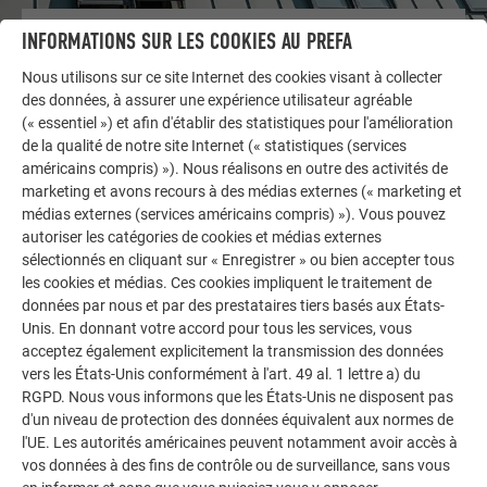
INFORMATIONS SUR LES COOKIES AU PREFA
AUTRES BÂTIMENTS
LAISSEZ-VOUS INSPIRER
Nous utilisons sur ce site Internet des cookies visant à collecter
des données, à assurer une expérience utilisateur agréable
La galerie de références PREFA démontre la
(« essentiel ») et afin d'établir des statistiques pour l'amélioration
polyvalence de l’aluminium. Découvrez d’autres projets
de la qualité de notre site Internet (« statistiques (services
impressionnants avec les solutions en aluminium
américains compris) »). Nous réalisons en outre des activités de
marketing et avons recours à des médias externes (« marketing et
durables de PREFA pour toitures, systèmes solaires et
médias externes (services américains compris) »). Vous pouvez
façades.
autoriser les catégories de cookies et médias externes
sélectionnés en cliquant sur « Enregistrer » ou bien accepter tous
les cookies et médias. Ces cookies impliquent le traitement de
VOIR DAVANTAGE DE RÉFÉRENCES
données par nous et par des prestataires tiers basés aux États-
Unis. En donnant votre accord pour tous les services, vous
acceptez également explicitement la transmission des données
vers les États-Unis conformément à l'art. 49 al. 1 lettre a) du
RGPD. Nous vous informons que les États-Unis ne disposent pas
d'un niveau de protection des données équivalent aux normes de
l'UE. Les autorités américaines peuvent notamment avoir accès à
vos données à des fins de contrôle ou de surveillance, sans vous