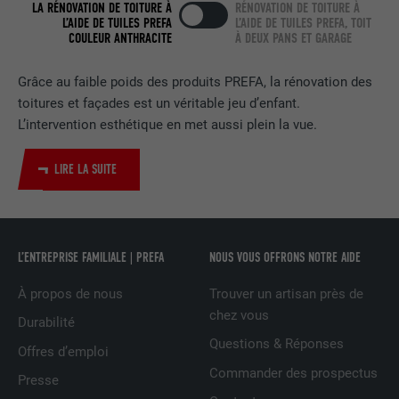
LA RÉNOVATION DE TOITURE À
RÉNOVATION DE TOITURE À
EXPIRATION
2 ans
L’AIDE DE TUILES PREFA
L’AIDE DE TUILES PREFA, TOIT
COULEUR ANTHRACITE
À DEUX PANS ET GARAGE
Utilisé par le service de réseau social
UTILITÉ
LinkedIn pour suivre l'utilisation de
Grâce au faible poids des produits PREFA, la rénovation des
services intégrés.
toitures et façades est un véritable jeu d’enfant.
L’intervention esthétique en met aussi plein la vue.
NOM
bscookie
LIRE LA SUITE
FOURNISSEUR
LinkedIn
EXPIRATION
2 ans
L’ENTREPRISE FAMILIALE | PREFA
NOUS VOUS OFFRONS NOTRE AIDE
Utilisé par le service de réseau social
UTILITÉ
LinkedIn pour suivre l'utilisation de
À propos de nous
Trouver un artisan près de
services intégrés
chez vous
Durabilité
Questions & Réponses
Offres d’emploi
NOM
UserMatchHistory
Commander des prospectus
Presse