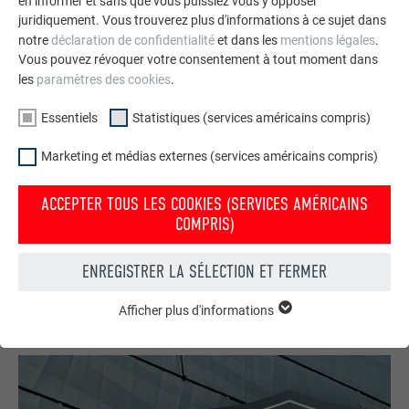
en informer et sans que vous puissiez vous y opposer
juridiquement. Vous trouverez plus d'informations à ce sujet dans
notre
déclaration de confidentialité
et dans les
mentions légales
.
Vous pouvez révoquer votre consentement à tout moment dans
les
paramètres des cookies
.
Essentiels
Statistiques (services américains compris)
Marketing et médias externes (services américains compris)
Votre maison au look PREFA
ACCEPTER TOUS LES COOKIES (SERVICES AMÉRICAINS
Nous vous présentons un montage photo de l’aspect
COMPRIS)
qu’aurait votre maison avec une toiture ou une façade
PREFA.
ENREGISTRER LA SÉLECTION ET FERMER
DEMANDER UN MONTAGE PHOTO MAINTENANT
Afficher plus d'informations
ESSENTIELS
Les cookies du groupe « Essentiels » sont nécessaires aux
fonctions de base du site Internet. Ils garantissent que le site
Internet fonctionne correctement.