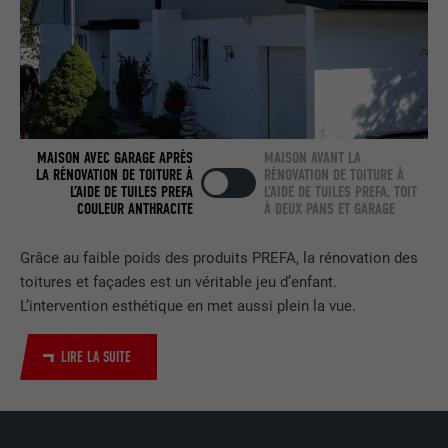
NOM
bcookie
FOURNISSEUR
LinkedIn
EXPIRATION
2 ans
Utilisé par le service de réseau social
MAISON AVEC GARAGE APRÈS
MAISON AVANT LA
UTILITÉ
LinkedIn pour suivre l'utilisation de
LA RÉNOVATION DE TOITURE À
RÉNOVATION DE TOITURE À
services intégrés.
L’AIDE DE TUILES PREFA
L’AIDE DE TUILES PREFA, TOIT
COULEUR ANTHRACITE
À DEUX PANS ET GARAGE
NOM
bscookie
Grâce au faible poids des produits PREFA, la rénovation des
toitures et façades est un véritable jeu d’enfant.
FOURNISSEUR
LinkedIn
L’intervention esthétique en met aussi plein la vue.
EXPIRATION
2 ans
LIRE LA SUITE
Utilisé par le service de réseau social
UTILITÉ
LinkedIn pour suivre l'utilisation de
services intégrés