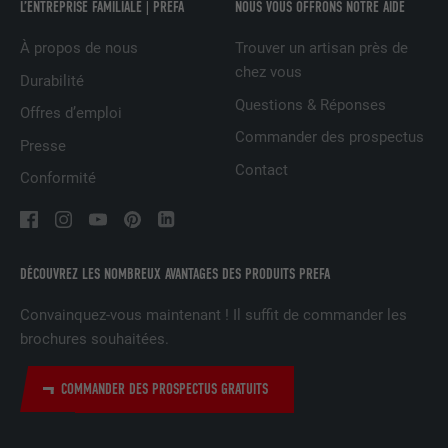
L’ENTREPRISE FAMILIALE | PREFA
NOUS VOUS OFFRONS NOTRE AIDE
À propos de nous
Trouver un artisan près de
NOM
UserMatchHistory
chez vous
Durabilité
FOURNISSEUR
LinkedIn
Questions & Réponses
Offres d’emploi
Commander des prospectus
EXPIRATION
29 jours
Presse
Contact
Conformité
Est utilisé pour suivre l'utilisateur sur
plusieurs sites Internet afin d'afficher de
UTILITÉ
la publicité adaptée aux préférences de
l'utilisateur.
DÉCOUVREZ LES NOMBREUX AVANTAGES DES PRODUITS PREFA
Convainquez-vous maintenant ! Il suffit de commander les
NOM
lidc
brochures souhaitées.
FOURNISSEUR
LinkedIn
COMMANDER DES PROSPECTUS GRATUITS
EXPIRATION
1 jour