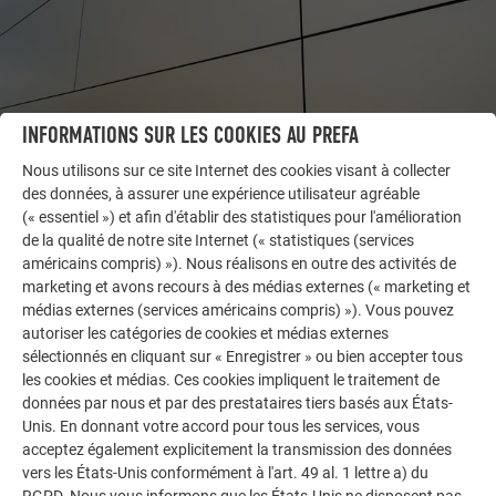
INFORMATIONS SUR LES COOKIES AU PREFA
Nous utilisons sur ce site Internet des cookies visant à collecter
des données, à assurer une expérience utilisateur agréable
(« essentiel ») et afin d'établir des statistiques pour l'amélioration
AUTRES BÂTIMENTS
de la qualité de notre site Internet (« statistiques (services
LAISSEZ-VOUS INSPIRER
américains compris) »). Nous réalisons en outre des activités de
marketing et avons recours à des médias externes (« marketing et
La galerie de références PREFA démontre la
médias externes (services américains compris) »). Vous pouvez
polyvalence de l’aluminium. Découvrez d’autres projets
autoriser les catégories de cookies et médias externes
impressionnants avec les solutions en aluminium
sélectionnés en cliquant sur « Enregistrer » ou bien accepter tous
les cookies et médias. Ces cookies impliquent le traitement de
durables de PREFA pour toitures, systèmes solaires et
données par nous et par des prestataires tiers basés aux États-
façades.
Unis. En donnant votre accord pour tous les services, vous
acceptez également explicitement la transmission des données
vers les États-Unis conformément à l'art. 49 al. 1 lettre a) du
VOIR DAVANTAGE DE RÉFÉRENCES