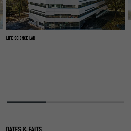
LI
LIFE SCIENCE LAB
DATES & FAITS