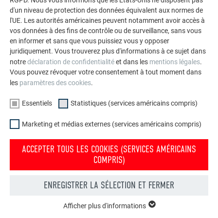
RGPD. Nous vous informons que les États-Unis ne disposent pas
d'un niveau de protection des données équivalent aux normes de
l'UE. Les autorités américaines peuvent notamment avoir accès à
vos données à des fins de contrôle ou de surveillance, sans vous
en informer et sans que vous puissiez vous y opposer
juridiquement. Vous trouverez plus d'informations à ce sujet dans
notre
déclaration de confidentialité
et dans les
mentions légales
.
Vous pouvez révoquer votre consentement à tout moment dans
les
paramètres des cookies
.
Essentiels
Statistiques (services américains compris)
Marketing et médias externes (services américains compris)
ACCEPTER TOUS LES COOKIES (SERVICES AMÉRICAINS
COMPRIS)
Votre maison au look PREFA
ENREGISTRER LA SÉLECTION ET FERMER
Nous vous présentons un montage photo de l’aspect
qu’aurait votre maison avec une toiture ou une façade
Afficher plus d'informations
ESSENTIELS
PREFA.