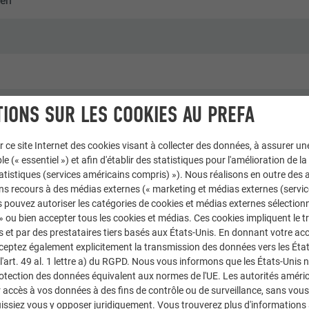
ten
IONS SUR LES COOKIES AU PREFA
blics & autres installations
r ce site Internet des cookies visant à collecter des données, à assurer u
le (« essentiel ») et afin d'établir des statistiques pour l'amélioration de la
statistiques (services américains compris) »). Nous réalisons en outre des a
roce & Wir
ns recours à des médias externes (« marketing et médias externes (servi
 pouvez autoriser les catégories de cookies et médias externes sélection
 » ou bien accepter tous les cookies et médias. Ces cookies impliquent le 
et par des prestataires tiers basés aux États-Unis. En donnant votre acc
cceptez également explicitement la transmission des données vers les Éta
art. 49 al. 1 lettre a) du RGPD. Nous vous informons que les États-Unis 
rotection des données équivalent aux normes de l'UE. Les autorités améri
accès à vos données à des fins de contrôle ou de surveillance, sans vous
issiez vous y opposer juridiquement. Vous trouverez plus d'informations 