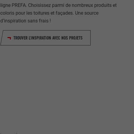
ligne PREFA. Choisissez parmi de nombreux produits et
coloris pour les toitures et façades. Une source
d’inspiration sans frais !
TROUVER L'INSPIRATION AVEC NOS PROJETS
nées
rnet.
net.
de cookies. Ne
re « Suivez-