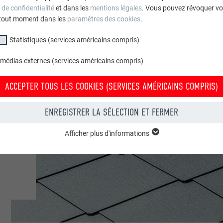
 de confidentialité
et dans les
mentions légales
. Vous pouvez révoquer vo
tout moment dans les
paramètres des cookies
.
Statistiques (services américains compris)
 médias externes (services américains compris)
ACCEPTER TOUS LES COOKIES (SERVICES AMÉRICAINS COMPRIS)
ENREGISTRER LA SÉLECTION ET FERMER
Afficher plus d'informations
groupe « Essentiels » sont nécessaires aux fonctions de base du site Intern
e le site Internet fonctionne correctement.
Afficher les informations relatives aux cookies
PHPSESSID
(SERVICES AMÉRICAINS COMPRIS)
UR
PHP
tatistiques (services américains compris) » nous aident à comprendre co