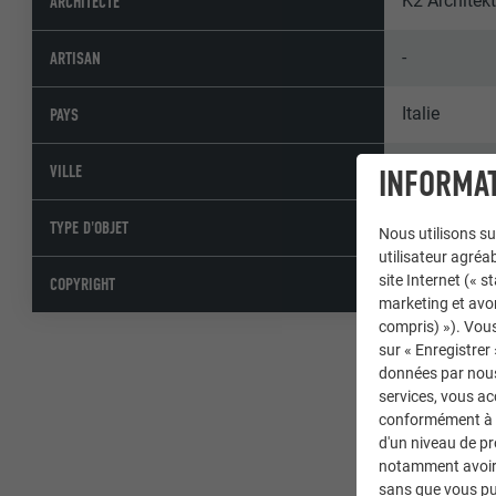
K2 Architek
ARCHITECTE
-
ARTISAN
Italie
PAYS
Kronplatz
VILLE
INFORMAT
Bâtiments pu
TYPE D'OBJET
Nous utilisons su
utilisateur agréab
site Internet (« 
© PREFA | C
COPYRIGHT
marketing et avo
compris) »). Vous
sur « Enregistrer
données par nous 
services, vous a
conformément à l'
d'un niveau de p
notamment avoir 
sans que vous pu