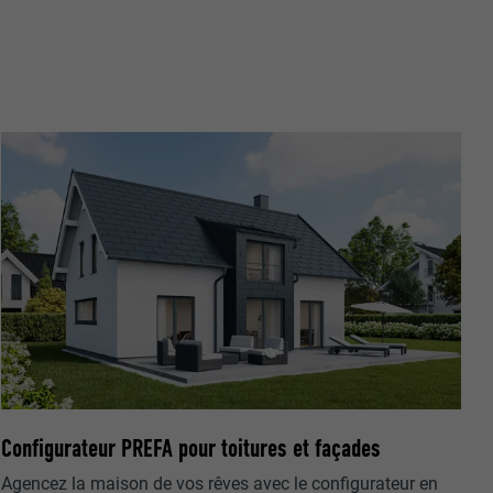
r sur le site
e les
age qui
ichées
par les
pour cela les
tenus des
nées
rnet.
gère le
 l'outil
teur.
amètres
lier la langue
Configurateur PREFA pour toitures et façades
 être affichés
ation.
Agencez la maison de vos rêves avec le configurateur en
t être activé