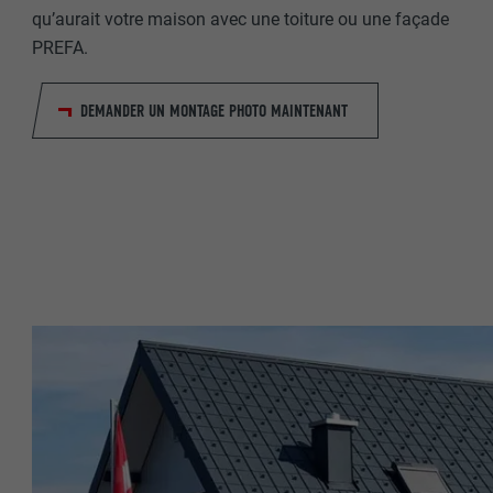
qu’aurait votre maison avec une toiture ou une façade
PREFA.
NOM
NOM
FOURNISSE
DEMANDER UN MONTAGE PHOTO MAINTENANT
FOURNISSE
EXPIRATION
EXPIRATION
UTILITÉ
UTILITÉ
NOM
NOM
FOURNISSE
FOURNISSE
EXPIRATION
EXPIRATION
UTILITÉ
UTILITÉ