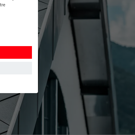
tre
et. Ils
mment le site