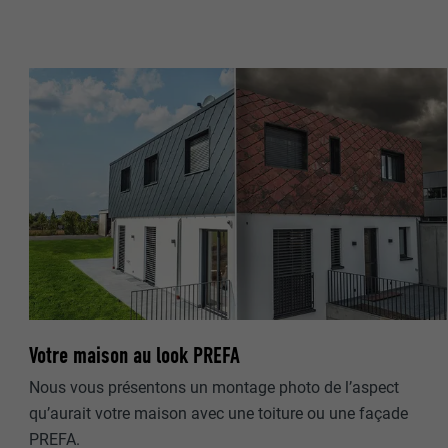
NOM
NOM
FOURNISSE
FOURNISSE
EXPIRATION
EXPIRATION
UTILITÉ
UTILITÉ
NOM
NOM
FOURNISSE
FOURNISSE
Votre maison au look PREFA
EXPIRATION
EXPIRATION
Nous vous présentons un montage photo de l’aspect
qu’aurait votre maison avec une toiture ou une façade
UTILITÉ
UTILITÉ
PREFA.