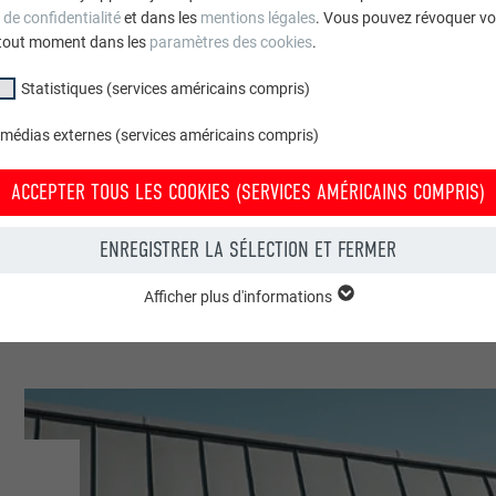
 de confidentialité
et dans les
mentions légales
. Vous pouvez révoquer vo
tout moment dans les
paramètres des cookies
.
Statistiques (services américains compris)
macolata Capitana da Mar
 médias externes (services américains compris)
blics & autres installations
ACCEPTER TOUS LES COOKIES (SERVICES AMÉRICAINS COMPRIS)
roce & Wir
ENREGISTRER LA SÉLECTION ET FERMER
Afficher plus d'informations
groupe « Essentiels » sont nécessaires aux fonctions de base du site Intern
e le site Internet fonctionne correctement.
Afficher les informations relatives aux cookies
PHPSESSID
(SERVICES AMÉRICAINS COMPRIS)
UR
PHP
tatistiques (services américains compris) » nous aident à comprendre co