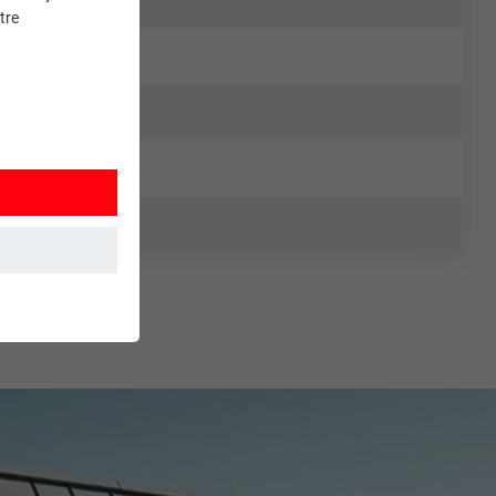
tre
et. Ils
mment le site