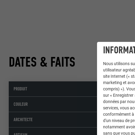
INFORMAT
DATES & FAITS
Nous utilisons su
utilisateur agréab
site Internet (« 
marketing et avo
PRODUIT
Toiture PR
compris) »). Vous
sur « Enregistrer
données par nous 
47 gris quar
COULEUR
services, vous a
conformément à l'
Devis Ramp
ARCHITECTE
d'un niveau de p
notamment avoir 
sans que vous pu
Lattoneria 
ARTISAN