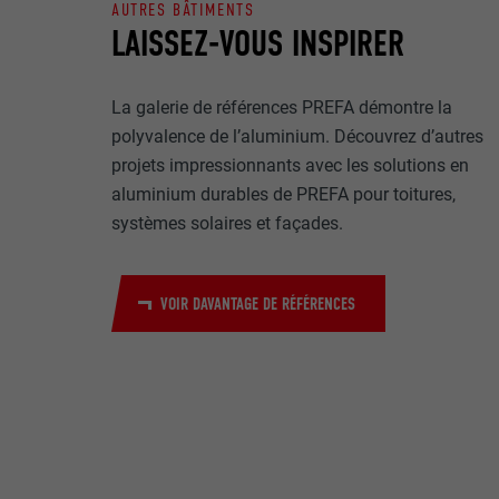
Internet est uti
EXPIRATION
AUTRES BÂTIMENTS
Internet.
LAISSEZ-VOUS INSPIRER
NOM
UTILITÉ
La galerie de références PREFA démontre la
MARKETING ET 
FOURNISSE
polyvalence de l’aluminium. Découvrez d’autres
Les cookies « M
projets impressionnants avec les solutions en
annonceurs (pres
EXPIRATION
aluminium durables de PREFA pour toitures,
visiteurs à tra
NOM
plateformes vid
systèmes solaires et façades.
UTILITÉ
FOURNISSE
NOM
VOIR DAVANTAGE DE RÉFÉRENCES
EXPIRATION
FOURNISSE
NOM
EXPIRATION
FOURNISSE
UTILITÉ
EXPIRATION
UTILITÉ
UTILITÉ