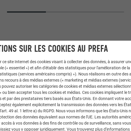
IONS SUR LES COOKIES AU PREFA
r ce site Internet des cookies visant à collecter des données, à assurer u
le (« essentiel ») et afin d'établir des statistiques pour l'amélioration de la
statistiques (services américains compris) »). Nous réalisons en outre des a
ns recours à des médias externes (« marketing et médias externes (servi
EFALZ
,
Façade PREFALZ
 pouvez autoriser les catégories de cookies et médias externes sélection
 » ou bien accepter tous les cookies et médias. Ces cookies impliquent le 
et par des prestataires tiers basés aux États-Unis. En donnant votre acc
tz
cceptez également explicitement la transmission des données vers les Éta
art. 49 al. 1 lettre a) du RGPD. Nous vous informons que les États-Unis 
azzo, Studio adR
rotection des données équivalent aux normes de l'UE. Les autorités améri
accès à vos données à des fins de contrôle ou de surveillance, sans vous
issiez vous y opposer juridiquement. Vous trouverez plus d'informations 
M5