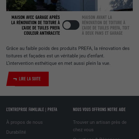
EXPIRATION
2 ans
MAISON AVEC GARAGE APRÈS
MAISON AVANT LA
LA RÉNOVATION DE TOITURE À
RÉNOVATION DE TOITURE À
L’AIDE DE TUILES PREFA
L’AIDE DE TUILES PREFA, TOIT
Utilisé par le service de réseau social
COULEUR ANTHRACITE
À DEUX PANS ET GARAGE
UTILITÉ
LinkedIn pour suivre l'utilisation de
services intégrés.
Grâce au faible poids des produits PREFA, la rénovation des
toitures et façades est un véritable jeu d’enfant.
NOM
bscookie
L’intervention esthétique en met aussi plein la vue.
FOURNISSEUR
LinkedIn
LIRE LA SUITE
EXPIRATION
2 ans
Utilisé par le service de réseau social
L’ENTREPRISE FAMILIALE | PREFA
NOUS VOUS OFFRONS NOTRE AIDE
UTILITÉ
LinkedIn pour suivre l'utilisation de
services intégrés
À propos de nous
Trouver un artisan près de
chez vous
Durabilité