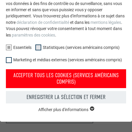
vos données à des fins de contrôle ou de surveillance, sans vous
en informer et sans que vous puissiez vous y opposer
juridiquement. Vous trouverez plus d'informations à ce sujet dans
notre
déclaration de confidentialité
et dans les
mentions légales
.
Vous pouvez révoquer votre consentement à tout moment dans
les
paramètres des cookies
.
Essentiels
Statistiques (services américains compris)
Marketing et médias externes (services américains compris)
ACCEPTER TOUS LES COOKIES (SERVICES AMÉRICAINS
Votre maison au look PREFA
COMPRIS)
Nous vous présentons un montage photo de l’aspect
qu’aurait votre maison avec une toiture ou une façade
ENREGISTRER LA SÉLECTION ET FERMER
PREFA.
Afficher plus d'informations
ESSENTIELS
DEMANDER UN MONTAGE PHOTO MAINTENANT
Les cookies du groupe « Essentiels » sont nécessaires aux
fonctions de base du site Internet. Ils garantissent que le site
Internet fonctionne correctement.