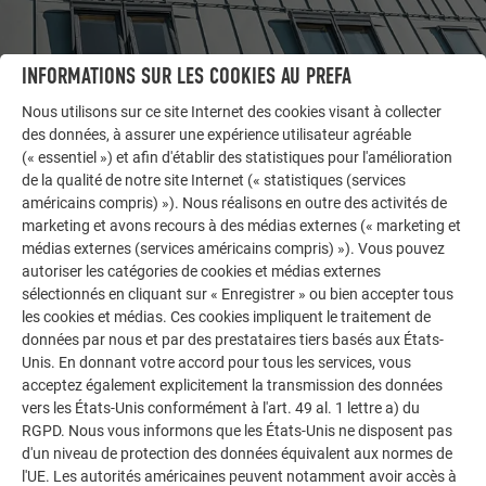
INFORMATIONS SUR LES COOKIES AU PREFA
AUTRES BÂTIMENTS
Nous utilisons sur ce site Internet des cookies visant à collecter
LAISSEZ-VOUS INSPIRER
des données, à assurer une expérience utilisateur agréable
(« essentiel ») et afin d'établir des statistiques pour l'amélioration
de la qualité de notre site Internet (« statistiques (services
La galerie de références PREFA démontre la
américains compris) »). Nous réalisons en outre des activités de
polyvalence de l’aluminium. Découvrez d’autres projets
marketing et avons recours à des médias externes (« marketing et
impressionnants avec les solutions en aluminium
médias externes (services américains compris) »). Vous pouvez
durables de PREFA pour toitures, systèmes solaires et
autoriser les catégories de cookies et médias externes
façades.
sélectionnés en cliquant sur « Enregistrer » ou bien accepter tous
les cookies et médias. Ces cookies impliquent le traitement de
données par nous et par des prestataires tiers basés aux États-
VOIR DAVANTAGE DE RÉFÉRENCES
Unis. En donnant votre accord pour tous les services, vous
acceptez également explicitement la transmission des données
vers les États-Unis conformément à l'art. 49 al. 1 lettre a) du
RGPD. Nous vous informons que les États-Unis ne disposent pas
d'un niveau de protection des données équivalent aux normes de
l'UE. Les autorités américaines peuvent notamment avoir accès à