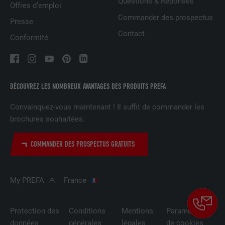
NOM
UserMatchHistory
Questions & Réponses
Offres d’emploi
Commander des prospectus
Presse
FOURNISSEUR
LinkedIn
Contact
Conformité
EXPIRATION
29 jours
Est utilisé pour suivre l'utilisateur sur
plusieurs sites Internet afin d'afficher de
UTILITÉ
DÉCOUVREZ LES NOMBREUX AVANTAGES DES PRODUITS PREFA
la publicité adaptée aux préférences de
l'utilisateur.
Convainquez-vous maintenant ! Il suffit de commander les
brochures souhaitées.
NOM
lidc
COMMANDER DES PROSPECTUS GRATUITS
FOURNISSEUR
LinkedIn
My PREFA
France
EXPIRATION
1 jour
Utilisé par le service de réseau social
Protection des
Conditions
Mentions
Paramètres
UTILITÉ
LinkedIn pour suivre l'utilisation de
données
générales
légales
de cookies