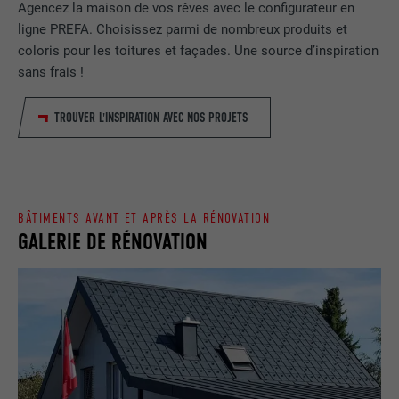
EXPIRATION
90 jours
Agencez la maison de vos rêves avec le configurateur en
ligne PREFA. Choisissez parmi de nombreux produits et
FOURNISSEUR
LinkedIn
Est placé afin de tester si le navigateur
coloris pour les toitures et façades. Une source d’inspiration
UTILITÉ
autorise l'utilisation de cookies. Ne
sans frais !
EXPIRATION
Session
contient aucun élément d'identification.
Utilisé par LinkedIn lorsqu'un site
TROUVER L'INSPIRATION AVEC NOS PROJETS
UTILITÉ
Internet contient une fenêtre « Suivez-
nous » intégrée.
NOM
bcookie
BÂTIMENTS AVANT ET APRÈS LA RÉNOVATION
GALERIE DE RÉNOVATION
FOURNISSEUR
LinkedIn
EXPIRATION
2 ans
Utilisé par le service de réseau social
UTILITÉ
LinkedIn pour suivre l'utilisation de
services intégrés.