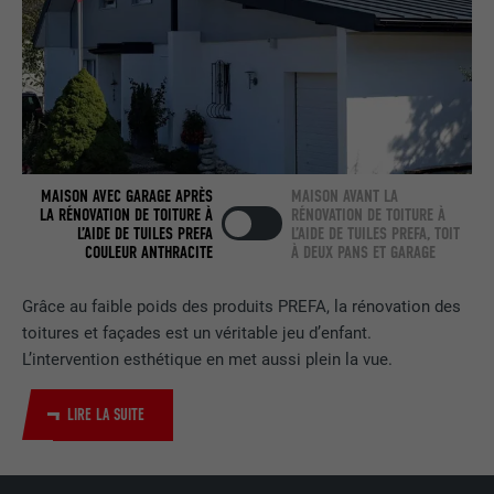
NOM
bscookie
FOURNISSEUR
LinkedIn
EXPIRATION
2 ans
Utilisé par le service de réseau social
MAISON AVEC GARAGE APRÈS
MAISON AVANT LA
LA RÉNOVATION DE TOITURE À
RÉNOVATION DE TOITURE À
UTILITÉ
LinkedIn pour suivre l'utilisation de
L’AIDE DE TUILES PREFA
L’AIDE DE TUILES PREFA, TOIT
services intégrés
COULEUR ANTHRACITE
À DEUX PANS ET GARAGE
Grâce au faible poids des produits PREFA, la rénovation des
NOM
UserMatchHistory
toitures et façades est un véritable jeu d’enfant.
L’intervention esthétique en met aussi plein la vue.
FOURNISSEUR
LinkedIn
LIRE LA SUITE
EXPIRATION
29 jours
Est utilisé pour suivre l'utilisateur sur
plusieurs sites Internet afin d'afficher de