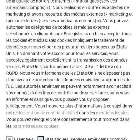
de la qualité de notre site Internet (« statistiques (services
américains compris) »). Nous réalisons en outre des activités de
marketing et avons recours à des médias externes (« marketing et
médias externes (services américains compris) »). Vous pouvez
autoriser les catégories de cookies et médias externes
sélectionnés en cliquant sur « Enregistrer » ou bien accepter tous
les cookies et médias. Ces cookies impliquent le traitement de
données par nous et par des prestataires tiers basés aux États-
Unis. En donnant votre accord pour tous les services, vous
acceptez également explicitement la transmission des données
vers les États-Unis conformément à l'art. 49 al. 1 lettre a) du
AUTRES BÂTIMENTS
RGPD. Nous vous informons que les États-Unis ne disposent pas
LAISSEZ-VOUS INSPIRER
d'un niveau de protection des données équivalent aux normes de
l'UE. Les autorités américaines peuvent notamment avoir accès à
La galerie de références PREFA démontre la
vos données à des fins de contrôle ou de surveillance, sans vous
polyvalence de l’aluminium. Découvrez d’autres projets
en informer et sans que vous puissiez vous y opposer
juridiquement. Vous trouverez plus d'informations à ce sujet dans
impressionnants avec les solutions en aluminium
notre
déclaration de confidentialité
et dans les
mentions légales
.
durables de PREFA pour toitures, systèmes solaires et
Vous pouvez révoquer votre consentement à tout moment dans
façades.
les
paramètres des cookies
.
Essentiels
Statistiques (services américains compris)