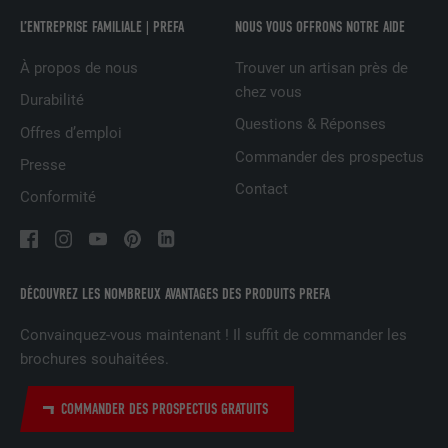
UTILITÉ
la publicité adaptée aux préférences de
L’ENTREPRISE FAMILIALE | PREFA
NOUS VOUS OFFRONS NOTRE AIDE
l'utilisateur.
À propos de nous
Trouver un artisan près de
chez vous
Durabilité
NOM
lidc
Questions & Réponses
Offres d’emploi
FOURNISSEUR
LinkedIn
Commander des prospectus
Presse
Contact
Conformité
EXPIRATION
1 jour
Utilisé par le service de réseau social
UTILITÉ
LinkedIn pour suivre l'utilisation de
services intégrés
DÉCOUVREZ LES NOMBREUX AVANTAGES DES PRODUITS PREFA
Convainquez-vous maintenant ! Il suffit de commander les
NOM
lissc
brochures souhaitées.
FOURNISSEUR
LinkedIn
COMMANDER DES PROSPECTUS GRATUITS
EXPIRATION
1 an