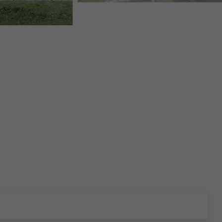
PREFA-ST.MORITZ-CHESA-PREFALZ-TOITURE01.JPG