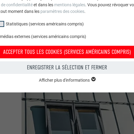
 de confidentialité
et dans les
mentions légales
. Vous pouvez révoquer vo
tout moment dans les
paramètres des cookies
.
Statistiques (services américains compris)
 médias externes (services américains compris)
ACCEPTER TOUS LES COOKIES (SERVICES AMÉRICAINS COMPRIS)
ENREGISTRER LA SÉLECTION ET FERMER
Afficher plus d'informations
groupe « Essentiels » sont nécessaires aux fonctions de base du site Intern
e le site Internet fonctionne correctement.
Afficher les informations relatives aux cookies
PHPSESSID
(SERVICES AMÉRICAINS COMPRIS)
UR
PHP
tatistiques (services américains compris) » nous aident à comprendre co