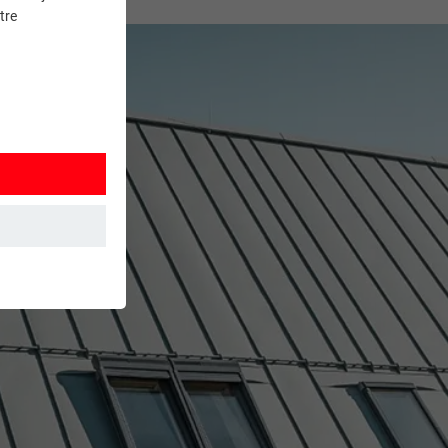
tre
et. Ils
mment le site