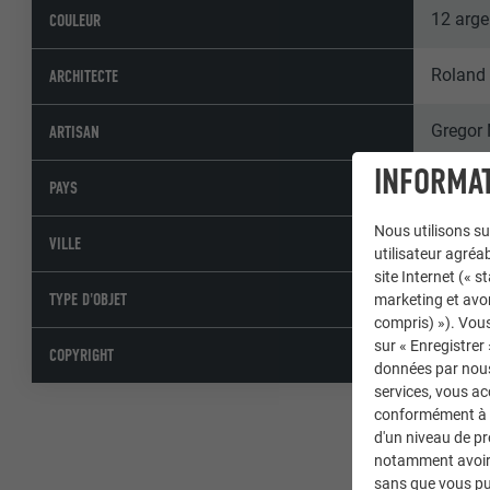
12 arge
COULEUR
Roland 
ARCHITECTE
Gregor
ARTISAN
INFORMAT
Suisse
PAYS
Nous utilisons su
St. Mor
VILLE
utilisateur agréab
site Internet (« 
Résiden
TYPE D'OBJET
marketing et avo
compris) »). Vous
sur « Enregistrer
© PREFA
COPYRIGHT
données par nous 
services, vous a
conformément à l'
d'un niveau de p
notamment avoir 
sans que vous pu