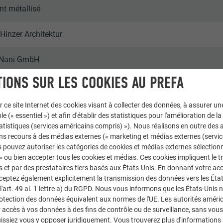
nt métallisé
Hinzer Architektur
 Nani GmbH
IONS SUR LES COOKIES AU PREFA
r ce site Internet des cookies visant à collecter des données, à assurer u
itz
le (« essentiel ») et afin d'établir des statistiques pour l'amélioration de la
statistiques (services américains compris) »). Nous réalisons en outre des a
ces & immeubles collectifs
ns recours à des médias externes (« marketing et médias externes (servi
 pouvez autoriser les catégories de cookies et médias externes sélection
 » ou bien accepter tous les cookies et médias. Ces cookies impliquent le 
 | Croce & Wir
et par des prestataires tiers basés aux États-Unis. En donnant votre acc
cceptez également explicitement la transmission des données vers les Éta
art. 49 al. 1 lettre a) du RGPD. Nous vous informons que les États-Unis 
rotection des données équivalent aux normes de l'UE. Les autorités améri
accès à vos données à des fins de contrôle ou de surveillance, sans vous
issiez vous y opposer juridiquement. Vous trouverez plus d'informations 