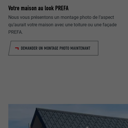
Votre maison au look PREFA
NOM
Nous vous présentons un montage photo de l’aspect
qu’aurait votre maison avec une toiture ou une façade
NOM
FOURNISSE
PREFA.
FOURNISSE
EXPIRATION
DEMANDER UN MONTAGE PHOTO MAINTENANT
EXPIRATION
UTILITÉ
UTILITÉ
NOM
NOM
FOURNISSE
FOURNISSE
EXPIRATION
EXPIRATION
UTILITÉ
UTILITÉ