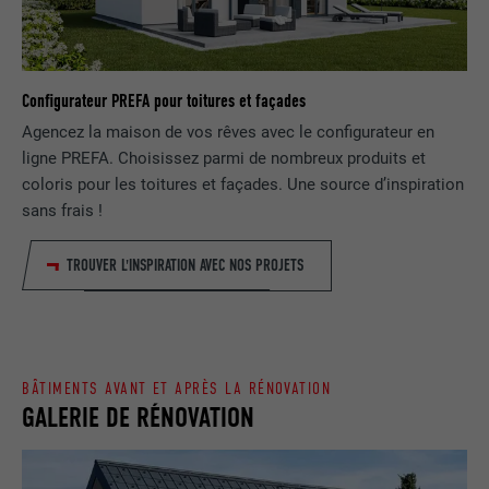
EXPIRATION
1 jour
NOM
lang
Enregistre un identifiant unique utilisé
pour générer des données statistiques
Configurateur PREFA pour toitures et façades
FOURNISSEUR
ads.linkedin.com
UTILITÉ
sur la manière dont l'utilisateur utilise le
Agencez la maison de vos rêves avec le configurateur en
site Internet.
EXPIRATION
Session
ligne PREFA. Choisissez parmi de nombreux produits et
coloris pour les toitures et façades. Une source d’inspiration
Enregistre la langue choisie par
sans frais !
UTILITÉ
NOM
_gaexp
l'utilisateur pour un site Internet.
FOURNISSEUR
Google Optimize
TROUVER L'INSPIRATION AVEC NOS PROJETS
NOM
lang
EXPIRATION
90 jours
FOURNISSEUR
LinkedIn
Est placé afin de tester si le navigateur
UTILITÉ
autorise l'utilisation de cookies. Ne
BÂTIMENTS AVANT ET APRÈS LA RÉNOVATION
EXPIRATION
Session
GALERIE DE RÉNOVATION
contient aucun élément d'identification.
Utilisé par LinkedIn lorsqu'un site
UTILITÉ
Internet contient une fenêtre « Suivez-