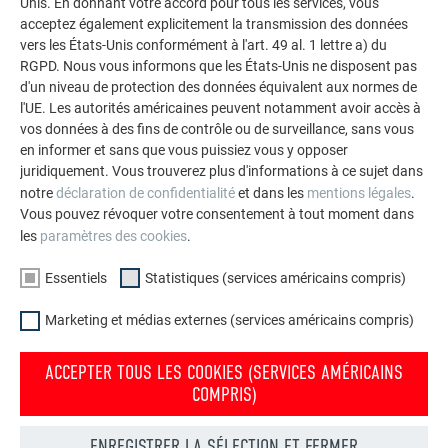
Unis. En donnant votre accord pour tous les services, vous
impressionnants avec les solutions en aluminium
acceptez également explicitement la transmission des données
durables de PREFA pour toitures, systèmes solaires et
vers les États-Unis conformément à l'art. 49 al. 1 lettre a) du
façades.
RGPD. Nous vous informons que les États-Unis ne disposent pas
d'un niveau de protection des données équivalent aux normes de
l'UE. Les autorités américaines peuvent notamment avoir accès à
VOIR DAVANTAGE DE RÉFÉRENCES
vos données à des fins de contrôle ou de surveillance, sans vous
en informer et sans que vous puissiez vous y opposer
juridiquement. Vous trouverez plus d'informations à ce sujet dans
notre
déclaration de confidentialité
et dans les
mentions légales
.
Vous pouvez révoquer votre consentement à tout moment dans
les
paramètres des cookies
.
Essentiels
Statistiques (services américains compris)
Marketing et médias externes (services américains compris)
ACCEPTER TOUS LES COOKIES (SERVICES AMÉRICAINS
COMPRIS)
ENREGISTRER LA SÉLECTION ET FERMER