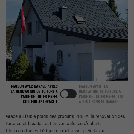
nous » intégrée.
NOM
bcookie
FOURNISSEUR
LinkedIn
EXPIRATION
2 ans
Utilisé par le service de réseau social
UTILITÉ
LinkedIn pour suivre l'utilisation de
services intégrés.
MAISON AVEC GARAGE APRÈS
MAISON AVANT LA
LA RÉNOVATION DE TOITURE À
RÉNOVATION DE TOITURE À
NOM
bscookie
L’AIDE DE TUILES PREFA
L’AIDE DE TUILES PREFA, TOIT
COULEUR ANTHRACITE
À DEUX PANS ET GARAGE
FOURNISSEUR
LinkedIn
Grâce au faible poids des produits PREFA, la rénovation des
EXPIRATION
2 ans
toitures et façades est un véritable jeu d’enfant.
L’intervention esthétique en met aussi plein la vue.