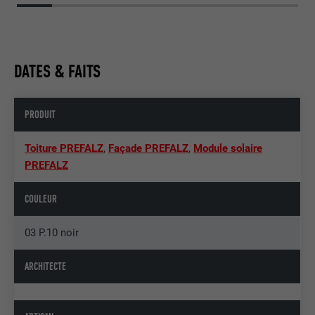
DATES & FAITS
PRODUIT
Toiture PREFALZ
,
Façade PREFALZ
,
Module solaire
PREFALZ
COULEUR
03 P.10 noir
ARCHITECTE