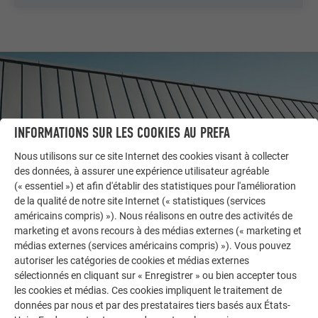
INFORMATIONS SUR LES COOKIES AU PREFA
Nous utilisons sur ce site Internet des cookies visant à collecter
des données, à assurer une expérience utilisateur agréable
(« essentiel ») et afin d'établir des statistiques pour l'amélioration
de la qualité de notre site Internet (« statistiques (services
américains compris) »). Nous réalisons en outre des activités de
marketing et avons recours à des médias externes (« marketing et
AUTRES BÂTIMENTS
médias externes (services américains compris) »). Vous pouvez
LAISSEZ-VOUS INSPIRER
autoriser les catégories de cookies et médias externes
sélectionnés en cliquant sur « Enregistrer » ou bien accepter tous
La galerie de références PREFA démontre la
les cookies et médias. Ces cookies impliquent le traitement de
polyvalence de l’aluminium. Découvrez d’autres projets
données par nous et par des prestataires tiers basés aux États-