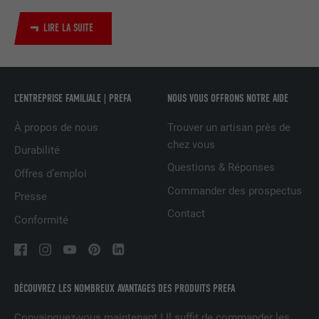
Utilisé par le service de réseau social
UTILITÉ
LinkedIn pour suivre l'utilisation de
LIRE LA SUITE
services intégrés
NOM
UserMatchHistory
L’ENTREPRISE FAMILIALE | PREFA
NOUS VOUS OFFRONS NOTRE AIDE
FOURNISSEUR
LinkedIn
À propos de nous
Trouver un artisan près de
chez vous
EXPIRATION
29 jours
Durabilité
Questions & Réponses
Offres d’emploi
Est utilisé pour suivre l'utilisateur sur
Commander des prospectus
plusieurs sites Internet afin d'afficher de
Presse
UTILITÉ
la publicité adaptée aux préférences de
Contact
Conformité
l'utilisateur.
NOM
lidc
DÉCOUVREZ LES NOMBREUX AVANTAGES DES PRODUITS PREFA
FOURNISSEUR
LinkedIn
Convainquez-vous maintenant ! Il suffit de commander les