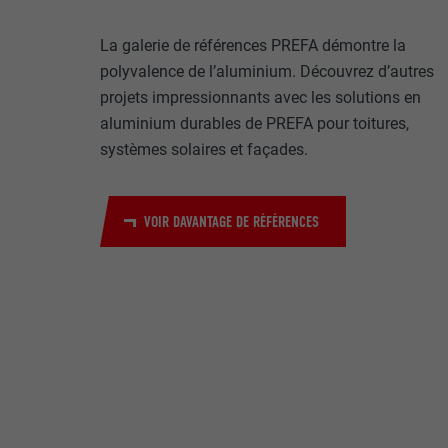
Internet est uti
EXPIRATION
Internet.
La galerie de références PREFA démontre la
NOM
polyvalence de l’aluminium. Découvrez d’autres
UTILITÉ
projets impressionnants avec les solutions en
MARKETING ET 
FOURNISSE
aluminium durables de PREFA pour toitures,
Les cookies « M
systèmes solaires et façades.
annonceurs (pres
EXPIRATION
visiteurs à tra
NOM
plateformes vid
UTILITÉ
VOIR DAVANTAGE DE RÉFÉRENCES
FOURNISSE
NOM
EXPIRATION
FOURNISSE
NOM
EXPIRATION
FOURNISSE
UTILITÉ
EXPIRATION
UTILITÉ
UTILITÉ