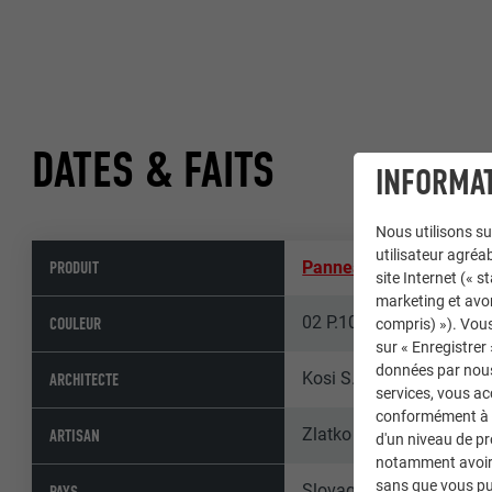
DATES & FAITS
INFORMAT
Nous utilisons su
utilisateur agréab
PRODUIT
Panneau composite en 
site Internet (« 
marketing et avo
02 P.10 anthracite
COULEUR
compris) »). Vous
sur « Enregistrer
données par nous 
Kosi S.R.O.
ARCHITECTE
services, vous a
conformément à l'
Zlatko Šerfezi, Zinn S.R.
ARTISAN
d'un niveau de p
notamment avoir 
sans que vous pu
Slovaquie
PAYS