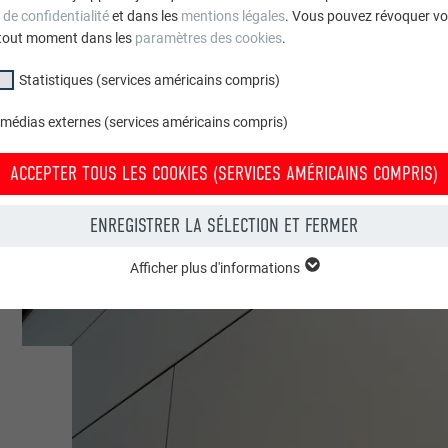
 de confidentialité
et dans les
mentions légales
. Vous pouvez révoquer vo
tout moment dans les
paramètres des cookies
.
Statistiques (services américains compris)
 médias externes (services américains compris)
ACCEPTER TOUS LES COOKIES (SERVICES AMÉRICAINS COMPRIS)
ENREGISTRER LA SÉLECTION ET FERMER
Afficher plus d'informations
groupe « Essentiels » sont nécessaires aux fonctions de base du site Intern
e le site Internet fonctionne correctement.
Afficher les informations relatives aux cookies
PHPSESSID
(SERVICES AMÉRICAINS COMPRIS)
UR
PHP
tatistiques (services américains compris) » nous aident à comprendre co