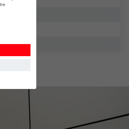
tre
et. Ils
mment le site