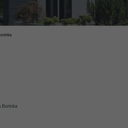
Borinka
à Borinka