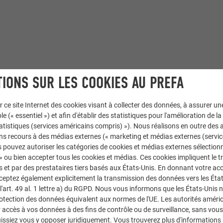
IONS SUR LES COOKIES AU PREFA
r ce site Internet des cookies visant à collecter des données, à assurer u
le (« essentiel ») et afin d'établir des statistiques pour l'amélioration de la
aluminium
,
Panneau de façade FX.12
statistiques (services américains compris) »). Nous réalisons en outre des a
ns recours à des médias externes (« marketing et médias externes (servi
 pouvez autoriser les catégories de cookies et médias externes sélection
 » ou bien accepter tous les cookies et médias. Ces cookies impliquent le 
et par des prestataires tiers basés aux États-Unis. En donnant votre acc
cceptez également explicitement la transmission des données vers les Éta
art. 49 al. 1 lettre a) du RGPD. Nous vous informons que les États-Unis 
O.
rotection des données équivalent aux normes de l'UE. Les autorités améri
accès à vos données à des fins de contrôle ou de surveillance, sans vous
issiez vous y opposer juridiquement. Vous trouverez plus d'informations 