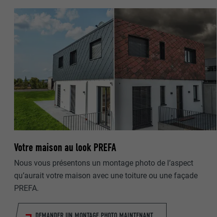
NOM
NOM
FOURNISSE
FOURNISSE
EXPIRATION
EXPIRATION
UTILITÉ
UTILITÉ
NOM
NOM
Votre maison au look PREFA
FOURNISSE
FOURNISSE
Nous vous présentons un montage photo de l’aspect
qu’aurait votre maison avec une toiture ou une façade
EXPIRATION
EXPIRATION
PREFA.
UTILITÉ
UTILITÉ
DEMANDER UN MONTAGE PHOTO MAINTENANT