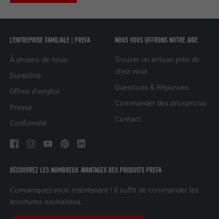
services intégrés
L’ENTREPRISE FAMILIALE | PREFA
NOUS VOUS OFFRONS NOTRE AIDE
NOM
UserMatchHistory
À propos de nous
Trouver un artisan près de
FOURNISSEUR
LinkedIn
chez vous
Durabilité
Questions & Réponses
EXPIRATION
29 jours
Offres d’emploi
Commander des prospectus
Presse
Est utilisé pour suivre l'utilisateur sur
Contact
plusieurs sites Internet afin d'afficher de
Conformité
UTILITÉ
la publicité adaptée aux préférences de
l'utilisateur.
DÉCOUVREZ LES NOMBREUX AVANTAGES DES PRODUITS PREFA
NOM
lidc
Convainquez-vous maintenant ! Il suffit de commander les
FOURNISSEUR
LinkedIn
brochures souhaitées.