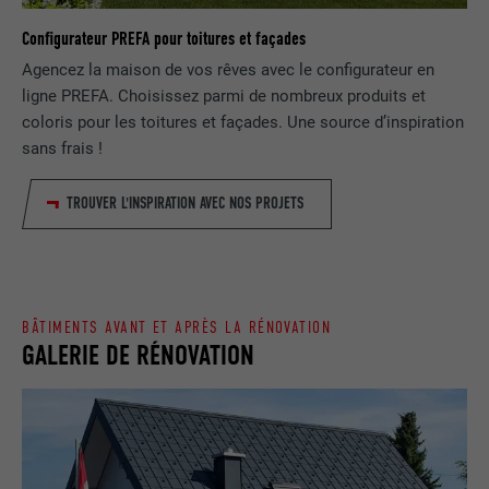
NOM
lang
Configurateur PREFA pour toitures et façades
Enregistre un identifiant unique utilisé
pour générer des données statistiques
Agencez la maison de vos rêves avec le configurateur en
FOURNISSEUR
ads.linkedin.com
UTILITÉ
sur la manière dont l'utilisateur utilise le
ligne PREFA. Choisissez parmi de nombreux produits et
site Internet.
EXPIRATION
Session
coloris pour les toitures et façades. Une source d’inspiration
sans frais !
Enregistre la langue choisie par
UTILITÉ
NOM
_gaexp
l'utilisateur pour un site Internet.
TROUVER L'INSPIRATION AVEC NOS PROJETS
FOURNISSEUR
Google Optimize
NOM
lang
EXPIRATION
90 jours
FOURNISSEUR
LinkedIn
BÂTIMENTS AVANT ET APRÈS LA RÉNOVATION
Est placé afin de tester si le navigateur
GALERIE DE RÉNOVATION
UTILITÉ
autorise l'utilisation de cookies. Ne
EXPIRATION
Session
contient aucun élément d'identification.
Utilisé par LinkedIn lorsqu'un site
UTILITÉ
Internet contient une fenêtre « Suivez-
nous » intégrée.