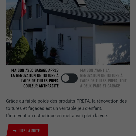
NOM
bcookie
FOURNISSEUR
LinkedIn
EXPIRATION
2 ans
Utilisé par le service de réseau social
UTILITÉ
LinkedIn pour suivre l'utilisation de
services intégrés.
MAISON AVEC GARAGE APRÈS
MAISON AVANT LA
LA RÉNOVATION DE TOITURE À
RÉNOVATION DE TOITURE À
L’AIDE DE TUILES PREFA
L’AIDE DE TUILES PREFA, TOIT
COULEUR ANTHRACITE
À DEUX PANS ET GARAGE
NOM
bscookie
Grâce au faible poids des produits PREFA, la rénovation des
FOURNISSEUR
LinkedIn
toitures et façades est un véritable jeu d’enfant.
L’intervention esthétique en met aussi plein la vue.
EXPIRATION
2 ans
Utilisé par le service de réseau social
LIRE LA SUITE
UTILITÉ
LinkedIn pour suivre l'utilisation de