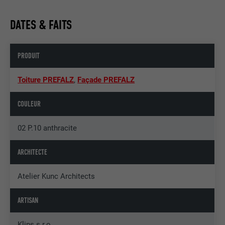
DATES & FAITS
PRODUIT
Toiture PREFALZ
,
Façade PREFALZ
COULEUR
02 P.10 anthracite
ARCHITECTE
Atelier Kunc Architects
ARTISAN
Klips s.r.o.