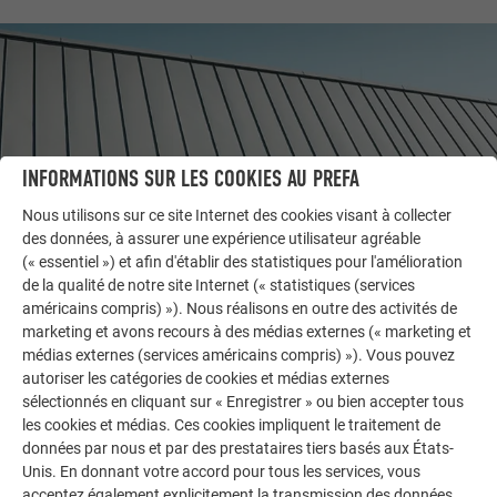
INFORMATIONS SUR LES COOKIES AU PREFA
Nous utilisons sur ce site Internet des cookies visant à collecter
des données, à assurer une expérience utilisateur agréable
(« essentiel ») et afin d'établir des statistiques pour l'amélioration
de la qualité de notre site Internet (« statistiques (services
américains compris) »). Nous réalisons en outre des activités de
AUTRES BÂTIMENTS
marketing et avons recours à des médias externes (« marketing et
LAISSEZ-VOUS INSPIRER
médias externes (services américains compris) »). Vous pouvez
autoriser les catégories de cookies et médias externes
La galerie de références PREFA démontre la
sélectionnés en cliquant sur « Enregistrer » ou bien accepter tous
polyvalence de l’aluminium. Découvrez d’autres projets
les cookies et médias. Ces cookies impliquent le traitement de
impressionnants avec les solutions en aluminium
données par nous et par des prestataires tiers basés aux États-
durables de PREFA pour toitures, systèmes solaires et
Unis. En donnant votre accord pour tous les services, vous
acceptez également explicitement la transmission des données