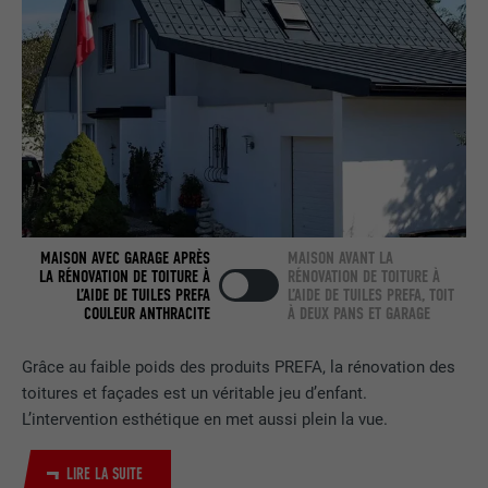
NOM
bcookie
FOURNISSEUR
LinkedIn
EXPIRATION
2 ans
Utilisé par le service de réseau social
UTILITÉ
LinkedIn pour suivre l'utilisation de
services intégrés.
MAISON AVEC GARAGE APRÈS
MAISON AVANT LA
LA RÉNOVATION DE TOITURE À
RÉNOVATION DE TOITURE À
L’AIDE DE TUILES PREFA
L’AIDE DE TUILES PREFA, TOIT
COULEUR ANTHRACITE
À DEUX PANS ET GARAGE
NOM
bscookie
Grâce au faible poids des produits PREFA, la rénovation des
FOURNISSEUR
LinkedIn
toitures et façades est un véritable jeu d’enfant.
EXPIRATION
2 ans
L’intervention esthétique en met aussi plein la vue.
Utilisé par le service de réseau social
LIRE LA SUITE