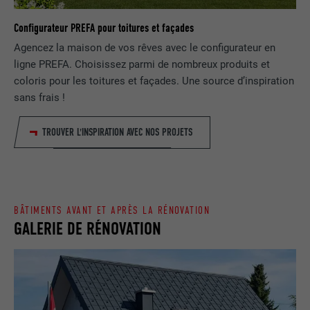
NOM
lang
Enregistre un identifiant unique utilisé
Configurateur PREFA pour toitures et façades
pour générer des données statistiques
FOURNISSEUR
ads.linkedin.com
Agencez la maison de vos rêves avec le configurateur en
UTILITÉ
sur la manière dont l'utilisateur utilise le
ligne PREFA. Choisissez parmi de nombreux produits et
site Internet.
EXPIRATION
Session
coloris pour les toitures et façades. Une source d’inspiration
sans frais !
Enregistre la langue choisie par
UTILITÉ
NOM
_gaexp
l'utilisateur pour un site Internet.
TROUVER L'INSPIRATION AVEC NOS PROJETS
FOURNISSEUR
Google Optimize
NOM
lang
EXPIRATION
90 jours
FOURNISSEUR
LinkedIn
BÂTIMENTS AVANT ET APRÈS LA RÉNOVATION
Est placé afin de tester si le navigateur
GALERIE DE RÉNOVATION
UTILITÉ
autorise l'utilisation de cookies. Ne
EXPIRATION
Session
contient aucun élément d'identification.
Utilisé par LinkedIn lorsqu'un site
UTILITÉ
Internet contient une fenêtre « Suivez-
nous » intégrée.