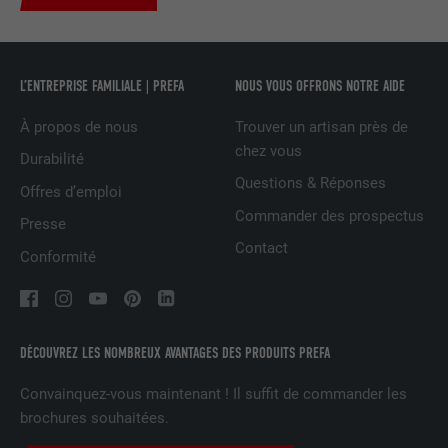
UTILITÉ
LinkedIn pour suivre l'utilisation de
services intégrés
L’ENTREPRISE FAMILIALE | PREFA
NOUS VOUS OFFRONS NOTRE AIDE
NOM
UserMatchHistory
À propos de nous
Trouver un artisan près de
FOURNISSEUR
LinkedIn
chez vous
Durabilité
EXPIRATION
29 jours
Questions & Réponses
Offres d’emploi
Commander des prospectus
Presse
Est utilisé pour suivre l'utilisateur sur
Contact
plusieurs sites Internet afin d'afficher de
Conformité
UTILITÉ
la publicité adaptée aux préférences de
l'utilisateur.
DÉCOUVREZ LES NOMBREUX AVANTAGES DES PRODUITS PREFA
NOM
lidc
Convainquez-vous maintenant ! Il suffit de commander les
FOURNISSEUR
LinkedIn
brochures souhaitées.