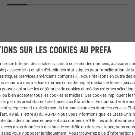
IONS SUR LES COOKIES AU PREFA
r ce site Internet des cookies visant à collecter des données, à assurer u
le (« essentiel ») et afin d'établir des statistiques pour l'amélioration de la
statistiques (services américains compris) »). Nous réalisons en outre des a
Toiture PREFALZ
ns recours à des médias externes (« marketing et médias externes (servi
 pouvez autoriser les catégories de cookies et médias externes sélection
 » ou bien accepter tous les cookies et médias. Ces cookies impliquent le 
02 P.10 anthracite
et par des prestataires tiers basés aux États-Unis. En donnant votre acc
cceptez également explicitement la transmission des données vers les Éta
Studio De Vecchi Associati
art. 49 al. 1 lettre a) du RGPD. Nous vous informons que les États-Unis 
rotection des données équivalent aux normes de l'UE. Les autorités améri
Fantinel Lattoneria
accès à vos données à des fins de contrôle ou de surveillance, sans vous
issiez vous y opposer juridiquement. Vous trouverez plus d'informations 