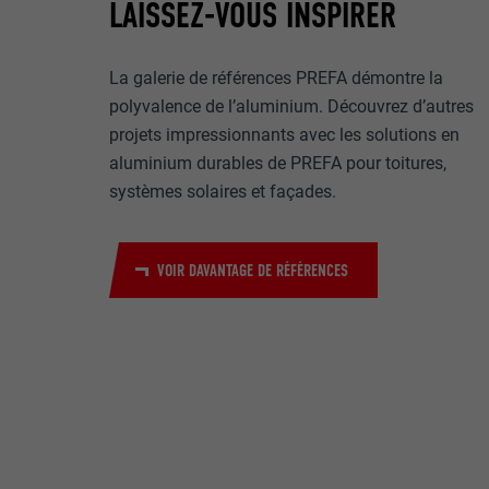
Internet est uti
LAISSEZ-VOUS INSPIRER
EXPIRATION
Internet.
NOM
La galerie de références PREFA démontre la
UTILITÉ
polyvalence de l’aluminium. Découvrez d’autres
MARKETING ET 
FOURNISSE
projets impressionnants avec les solutions en
Les cookies « M
aluminium durables de PREFA pour toitures,
annonceurs (pres
EXPIRATION
systèmes solaires et façades.
visiteurs à tra
NOM
plateformes vid
UTILITÉ
FOURNISSE
NOM
VOIR DAVANTAGE DE RÉFÉRENCES
EXPIRATION
FOURNISSE
NOM
EXPIRATION
FOURNISSE
UTILITÉ
EXPIRATION
UTILITÉ
UTILITÉ