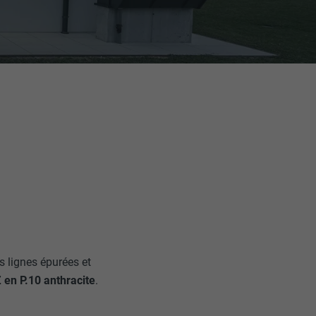
s lignes épurées et
en P.10 anthracite
.