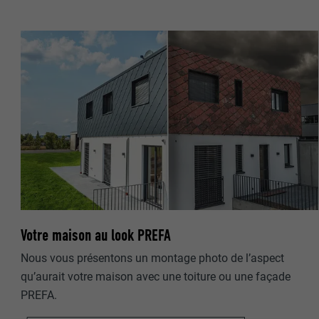
NOM
NOM
FOURNISSE
FOURNISSE
EXPIRATION
EXPIRATION
UTILITÉ
UTILITÉ
NOM
NOM
FOURNISSE
Votre maison au look PREFA
FOURNISSE
Nous vous présentons un montage photo de l’aspect
EXPIRATION
EXPIRATION
qu’aurait votre maison avec une toiture ou une façade
PREFA.
UTILITÉ
UTILITÉ