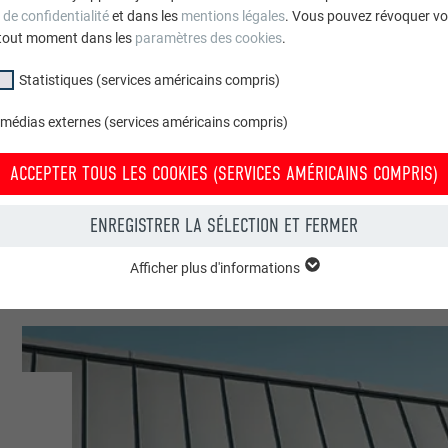
 de confidentialité
et dans les
mentions légales
. Vous pouvez révoquer vo
Italie
tout moment dans les
paramètres des cookies
.
Borgo Valbelluna BL
Statistiques (services américains compris)
 médias externes (services américains compris)
Maisons individuelles
ACCEPTER TOUS LES COOKIES (SERVICES AMÉRICAINS COMPRIS)
© Giacomo Podetti
ENREGISTRER LA SÉLECTION ET FERMER
Afficher plus d'informations
groupe « Essentiels » sont nécessaires aux fonctions de base du site Intern
e le site Internet fonctionne correctement.
Afficher les informations relatives aux cookies
PHPSESSID
(SERVICES AMÉRICAINS COMPRIS)
UR
PHP
tatistiques (services américains compris) » nous aident à comprendre co