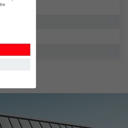
tre
et. Ils
mment le site