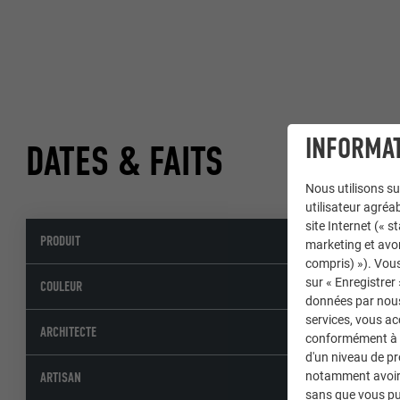
INFORMAT
DATES & FAITS
Nous utilisons su
utilisateur agréab
site Internet (« 
PRODUIT
marketing et avo
compris) »). Vous
sur « Enregistrer
COULEUR
données par nous 
services, vous a
ARCHITECTE
conformément à l'
d'un niveau de p
notamment avoir 
ARTISAN
sans que vous pu