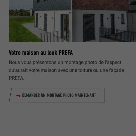
NOM
NOM
FOURNISSE
FOURNISSE
EXPIRATION
Votre maison au look PREFA
EXPIRATION
UTILITÉ
Nous vous présentons un montage photo de l’aspect
UTILITÉ
qu’aurait votre maison avec une toiture ou une façade
PREFA.
NOM
NOM
DEMANDER UN MONTAGE PHOTO MAINTENANT
FOURNISSE
FOURNISSE
EXPIRATION
EXPIRATION
UTILITÉ
UTILITÉ