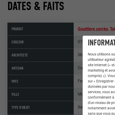
DATES & FAITS
PRODUIT
Gouttière carrée
,
To
INFORMAT
07 P.10 gris souris
COULEUR
Nous utilisons su
IXO
ARCHITECTE
utilisateur agréab
site Internet (« 
Dupasquier & Bloino
ARTISAN
marketing et avo
compris) »). Vous
France
PAYS
sur « Enregistrer
données par nous 
services, vous a
Mundolsheim
VILLE
conformément à l'
d'un niveau de p
Résidences & immeub
TYPE D'OBJET
notamment avoir 
sans que vous pu