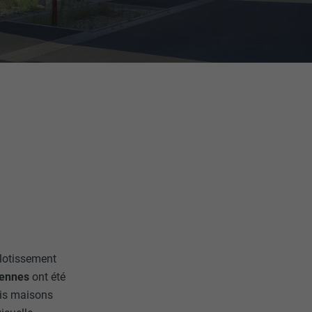
 lotissement
yennes
ont été
ois maisons