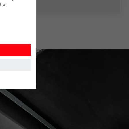
tre
et. Ils
mment le site