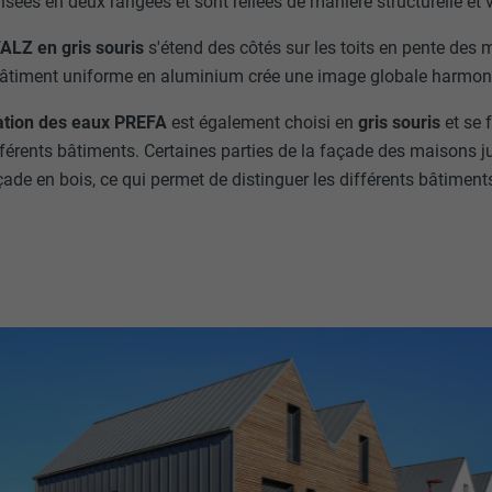
visées en deux rangées et sont reliées de manière structurelle et v
ALZ en gris souris
s'étend des côtés sur les toits en pente des
bâtiment uniforme en aluminium crée une image globale harmoni
ation des eaux PREFA
est également choisi en
gris souris
et se 
fférents bâtiments. Certaines parties de la façade des maisons 
ade en bois, ce qui permet de distinguer les différents bâtiment