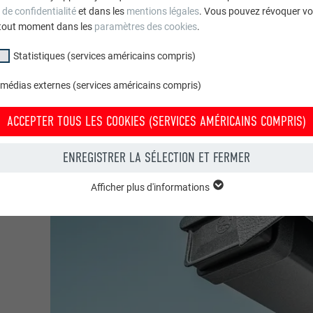
 de confidentialité
et dans les
mentions légales
. Vous pouvez révoquer vo
tout moment dans les
paramètres des cookies
.
Statistiques (services américains compris)
 médias externes (services américains compris)
ACCEPTER TOUS LES COOKIES (SERVICES AMÉRICAINS COMPRIS)
ENREGISTRER LA SÉLECTION ET FERMER
Afficher plus d'informations
groupe « Essentiels » sont nécessaires aux fonctions de base du site Intern
e le site Internet fonctionne correctement.
Afficher les informations relatives aux cookies
PHPSESSID
(SERVICES AMÉRICAINS COMPRIS)
UR
PHP
tatistiques (services américains compris) » nous aident à comprendre co