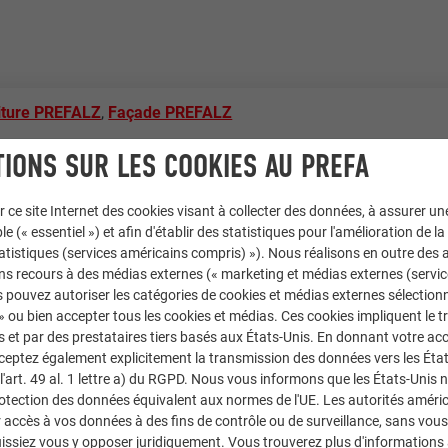
iture PREFALZ
,
Façade PREFALZ
IONS SUR LES COOKIES AU PREFA
r ce site Internet des cookies visant à collecter des données, à assurer u
le (« essentiel ») et afin d'établir des statistiques pour l'amélioration de la
statistiques (services américains compris) »). Nous réalisons en outre des a
ns recours à des médias externes (« marketing et médias externes (servi
 pouvez autoriser les catégories de cookies et médias externes sélection
 » ou bien accepter tous les cookies et médias. Ces cookies impliquent le 
et par des prestataires tiers basés aux États-Unis. En donnant votre acc
cceptez également explicitement la transmission des données vers les Éta
art. 49 al. 1 lettre a) du RGPD. Nous vous informons que les États-Unis 
rotection des données équivalent aux normes de l'UE. Les autorités améri
les collectifs
accès à vos données à des fins de contrôle ou de surveillance, sans vous
issiez vous y opposer juridiquement. Vous trouverez plus d'informations 