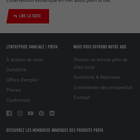
L’intervention esthétique en met aussi plein la vue.
Utilisé par le service de réseau social
UTILITÉ
LinkedIn pour suivre l'utilisation de
LIRE LA SUITE
services intégrés
NOM
UserMatchHistory
L’ENTREPRISE FAMILIALE | PREFA
NOUS VOUS OFFRONS NOTRE AIDE
FOURNISSEUR
LinkedIn
À propos de nous
Trouver un artisan près de
EXPIRATION
29 jours
chez vous
Durabilité
Questions & Réponses
Offres d’emploi
Est utilisé pour suivre l'utilisateur sur
Commander des prospectus
plusieurs sites Internet afin d'afficher de
Presse
UTILITÉ
la publicité adaptée aux préférences de
Contact
Conformité
l'utilisateur.
NOM
lidc
DÉCOUVREZ LES NOMBREUX AVANTAGES DES PRODUITS PREFA
FOURNISSEUR
LinkedIn