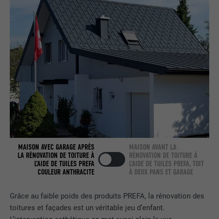
nous » intégrée.
NOM
bcookie
FOURNISSEUR
LinkedIn
EXPIRATION
2 ans
Utilisé par le service de réseau social
UTILITÉ
LinkedIn pour suivre l'utilisation de
services intégrés.
MAISON AVEC GARAGE APRÈS
MAISON AVANT LA
LA RÉNOVATION DE TOITURE À
RÉNOVATION DE TOITURE À
NOM
bscookie
L’AIDE DE TUILES PREFA
L’AIDE DE TUILES PREFA, TOIT
COULEUR ANTHRACITE
À DEUX PANS ET GARAGE
FOURNISSEUR
LinkedIn
Grâce au faible poids des produits PREFA, la rénovation des
EXPIRATION
2 ans
toitures et façades est un véritable jeu d’enfant.