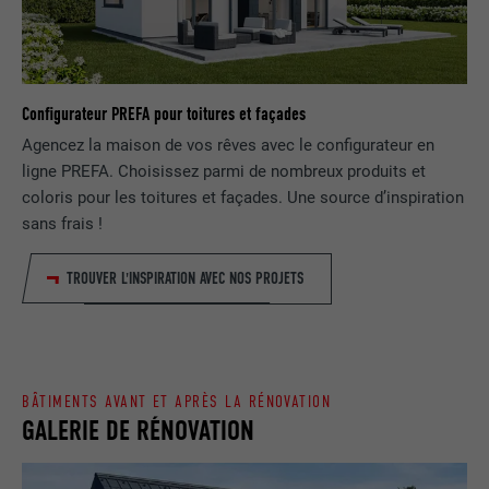
EXPIRATION
1 jour
NOM
lang
Enregistre un identifiant unique utilisé
pour générer des données statistiques
FOURNISSEUR
ads.linkedin.com
UTILITÉ
Configurateur PREFA pour toitures et façades
sur la manière dont l'utilisateur utilise le
Agencez la maison de vos rêves avec le configurateur en
site Internet.
EXPIRATION
Session
ligne PREFA. Choisissez parmi de nombreux produits et
coloris pour les toitures et façades. Une source d’inspiration
Enregistre la langue choisie par
UTILITÉ
NOM
_gaexp
sans frais !
l'utilisateur pour un site Internet.
FOURNISSEUR
Google Optimize
TROUVER L'INSPIRATION AVEC NOS PROJETS
NOM
lang
EXPIRATION
90 jours
FOURNISSEUR
LinkedIn
Est placé afin de tester si le navigateur
UTILITÉ
autorise l'utilisation de cookies. Ne
BÂTIMENTS AVANT ET APRÈS LA RÉNOVATION
EXPIRATION
Session
contient aucun élément d'identification.
GALERIE DE RÉNOVATION
Utilisé par LinkedIn lorsqu'un site
UTILITÉ
Internet contient une fenêtre « Suivez-