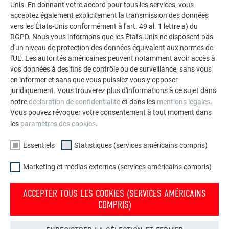
Unis. En donnant votre accord pour tous les services, vous
impressionnants avec les solutions en aluminium
acceptez également explicitement la transmission des données
durables de PREFA pour toitures, systèmes solaires et
vers les États-Unis conformément à l'art. 49 al. 1 lettre a) du
façades.
RGPD. Nous vous informons que les États-Unis ne disposent pas
d'un niveau de protection des données équivalent aux normes de
l'UE. Les autorités américaines peuvent notamment avoir accès à
VOIR DAVANTAGE DE RÉFÉRENCES
vos données à des fins de contrôle ou de surveillance, sans vous
en informer et sans que vous puissiez vous y opposer
juridiquement. Vous trouverez plus d'informations à ce sujet dans
notre
déclaration de confidentialité
et dans les
mentions légales
.
Vous pouvez révoquer votre consentement à tout moment dans
les
paramètres des cookies
.
Essentiels
Statistiques (services américains compris)
Marketing et médias externes (services américains compris)
ACCEPTER TOUS LES COOKIES (SERVICES AMÉRICAINS
COMPRIS)