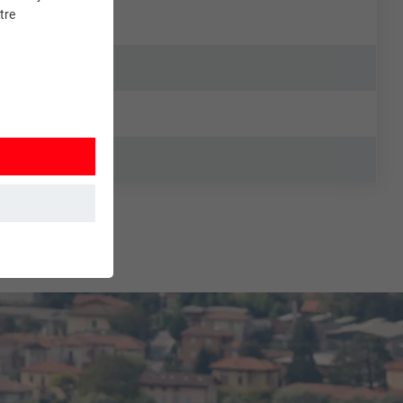
tre
et. Ils
mment le site