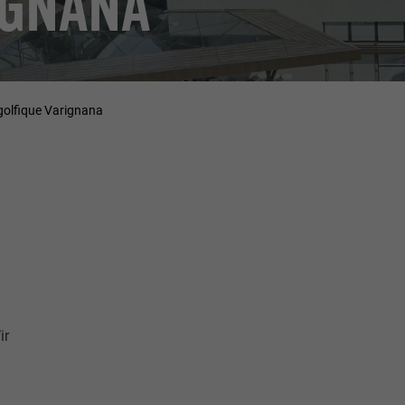
IGNANA
golfique Varignana
ir