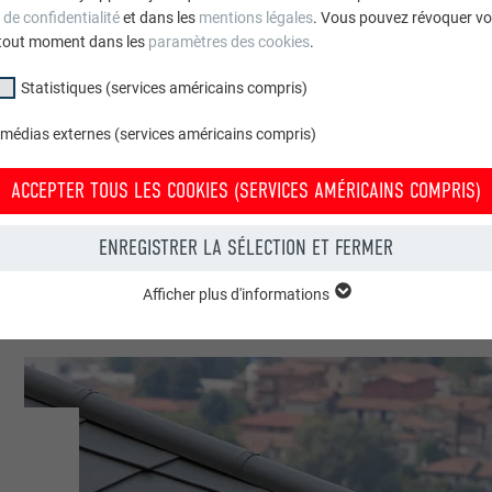
 de confidentialité
et dans les
mentions légales
. Vous pouvez révoquer vo
tout moment dans les
paramètres des cookies
.
Statistiques (services américains compris)
 médias externes (services américains compris)
s collectifs, Hôtels et gastronomie
ACCEPTER TOUS LES COOKIES (SERVICES AMÉRICAINS COMPRIS)
ENREGISTRER LA SÉLECTION ET FERMER
Afficher plus d'informations
groupe « Essentiels » sont nécessaires aux fonctions de base du site Intern
e le site Internet fonctionne correctement.
Afficher les informations relatives aux cookies
PHPSESSID
(SERVICES AMÉRICAINS COMPRIS)
UR
PHP
tatistiques (services américains compris) » nous aident à comprendre co