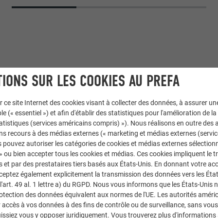
IONS SUR LES COOKIES AU PREFA
r ce site Internet des cookies visant à collecter des données, à assurer u
le (« essentiel ») et afin d'établir des statistiques pour l'amélioration de la
statistiques (services américains compris) »). Nous réalisons en outre des a
 × 29
,
Toiture PREFALZ
ns recours à des médias externes (« marketing et médias externes (servi
 pouvez autoriser les catégories de cookies et médias externes sélection
 » ou bien accepter tous les cookies et médias. Ces cookies impliquent le 
et par des prestataires tiers basés aux États-Unis. En donnant votre acc
cceptez également explicitement la transmission des données vers les Éta
ssociati
art. 49 al. 1 lettre a) du RGPD. Nous vous informons que les États-Unis 
rotection des données équivalent aux normes de l'UE. Les autorités améri
L
accès à vos données à des fins de contrôle ou de surveillance, sans vous
issiez vous y opposer juridiquement. Vous trouverez plus d'informations 