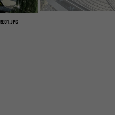
PREFA-VARIGNANA-PALAZZO-VILLA-MAISON-INDIVI
RE01.JPG