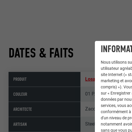
INFORMAT
DATES & FAITS
Nous utilisons su
utilisateur agréab
site Internet (« 
PRODUIT
Losange de toiture 29
marketing et avo
compris) »). Vous
sur « Enregistrer
01 P.10 brun
COULEUR
données par nous 
services, vous a
Zacchiroli Architetti A
ARCHITECTE
conformément à l'
d'un niveau de p
Steel Pool Cantieri SR
ARTISAN
notamment avoir 
sans que vous pu