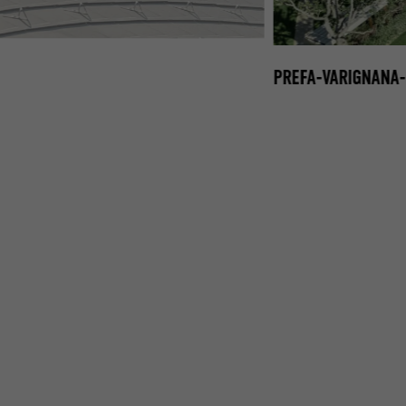
DIVIDUELLE-LOSANGE-DE-TOITURE02.JPG
PREFA-VARIGNANA-