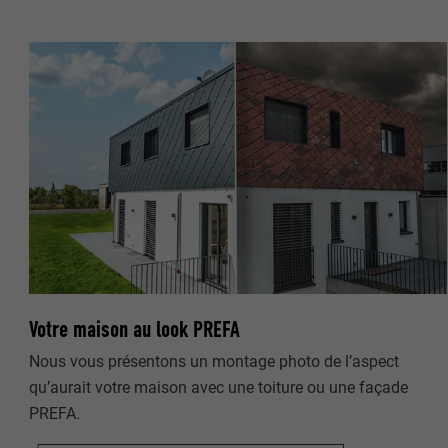
NOM
NOM
FOURNISSE
FOURNISSE
EXPIRATION
EXPIRATION
UTILITÉ
UTILITÉ
NOM
NOM
FOURNISSE
Votre maison au look PREFA
FOURNISSE
Nous vous présentons un montage photo de l’aspect
EXPIRATION
EXPIRATION
qu’aurait votre maison avec une toiture ou une façade
PREFA.
UTILITÉ
UTILITÉ