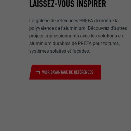
LAISSEZ-VOUS INSPIRER
Internet est uti
EXPIRATION
Internet.
NOM
La galerie de références PREFA démontre la
UTILITÉ
polyvalence de l’aluminium. Découvrez d’autres
MARKETING ET 
FOURNISSE
projets impressionnants avec les solutions en
Les cookies « M
aluminium durables de PREFA pour toitures,
annonceurs (pres
EXPIRATION
systèmes solaires et façades.
visiteurs à tra
NOM
plateformes vid
UTILITÉ
FOURNISSE
NOM
VOIR DAVANTAGE DE RÉFÉRENCES
EXPIRATION
FOURNISSE
NOM
EXPIRATION
FOURNISSE
UTILITÉ
EXPIRATION
UTILITÉ
UTILITÉ