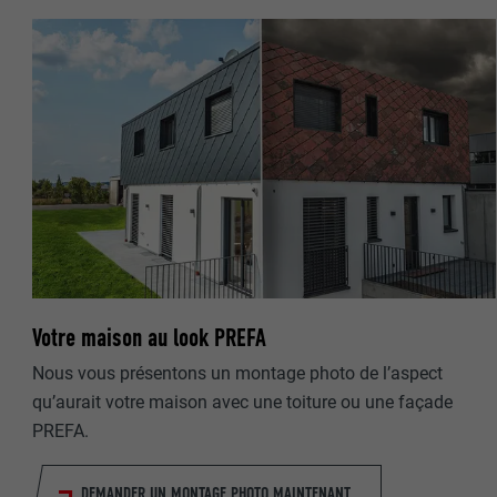
NOM
NOM
FOURNISSE
FOURNISSE
EXPIRATION
EXPIRATION
UTILITÉ
UTILITÉ
NOM
NOM
Votre maison au look PREFA
FOURNISSE
FOURNISSE
Nous vous présentons un montage photo de l’aspect
qu’aurait votre maison avec une toiture ou une façade
EXPIRATION
EXPIRATION
PREFA.
UTILITÉ
UTILITÉ
DEMANDER UN MONTAGE PHOTO MAINTENANT