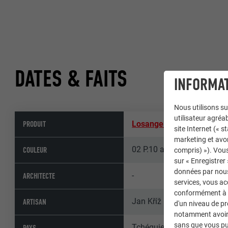
DATES & FAITS
INFORMAT
Nous utilisons su
utilisateur agréab
PRODUIT
Losange de toiture 29 × 2
site Internet (« 
marketing et avo
02 P.10 anthracite
COULEUR
compris) »). Vous
sur « Enregistrer
données par nous 
-
ARCHITECTE
services, vous a
conformément à l'
Jan Kříž
ARTISAN
d'un niveau de p
notamment avoir 
sans que vous pu
Tchéquie
PAYS