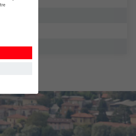
tre
et. Ils
mment le site