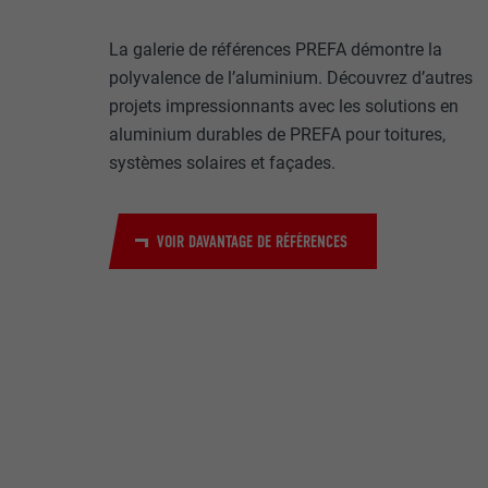
Internet est uti
EXPIRATION
Internet.
La galerie de références PREFA démontre la
NOM
polyvalence de l’aluminium. Découvrez d’autres
UTILITÉ
projets impressionnants avec les solutions en
MARKETING ET 
FOURNISSE
aluminium durables de PREFA pour toitures,
Les cookies « M
systèmes solaires et façades.
annonceurs (pres
EXPIRATION
visiteurs à tra
NOM
plateformes vid
UTILITÉ
VOIR DAVANTAGE DE RÉFÉRENCES
FOURNISSE
NOM
EXPIRATION
FOURNISSE
NOM
EXPIRATION
FOURNISSE
UTILITÉ
EXPIRATION
UTILITÉ
UTILITÉ