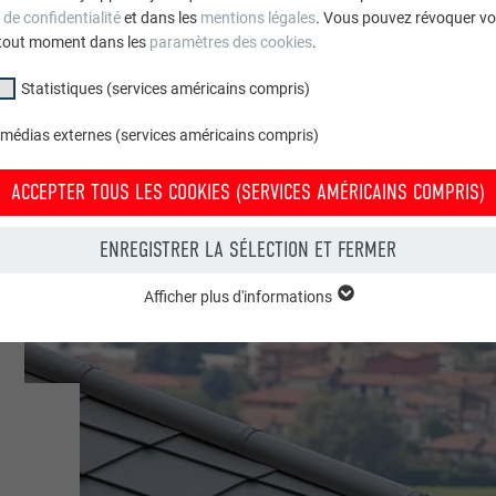
 de confidentialité
et dans les
mentions légales
. Vous pouvez révoquer vo
tout moment dans les
paramètres des cookies
.
Statistiques (services américains compris)
 médias externes (services américains compris)
ACCEPTER TOUS LES COOKIES (SERVICES AMÉRICAINS COMPRIS)
ENREGISTRER LA SÉLECTION ET FERMER
Afficher plus d'informations
groupe « Essentiels » sont nécessaires aux fonctions de base du site Intern
e le site Internet fonctionne correctement.
Afficher les informations relatives aux cookies
PHPSESSID
(SERVICES AMÉRICAINS COMPRIS)
UR
PHP
tatistiques (services américains compris) » nous aident à comprendre co