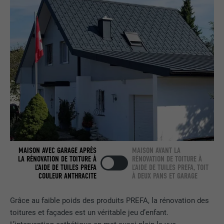
nous » intégrée.
NOM
bcookie
FOURNISSEUR
LinkedIn
EXPIRATION
2 ans
Utilisé par le service de réseau social
UTILITÉ
LinkedIn pour suivre l'utilisation de
services intégrés.
MAISON AVEC GARAGE APRÈS
MAISON AVANT LA
LA RÉNOVATION DE TOITURE À
RÉNOVATION DE TOITURE À
NOM
bscookie
L’AIDE DE TUILES PREFA
L’AIDE DE TUILES PREFA, TOIT
COULEUR ANTHRACITE
À DEUX PANS ET GARAGE
FOURNISSEUR
LinkedIn
Grâce au faible poids des produits PREFA, la rénovation des
EXPIRATION
2 ans
toitures et façades est un véritable jeu d’enfant.