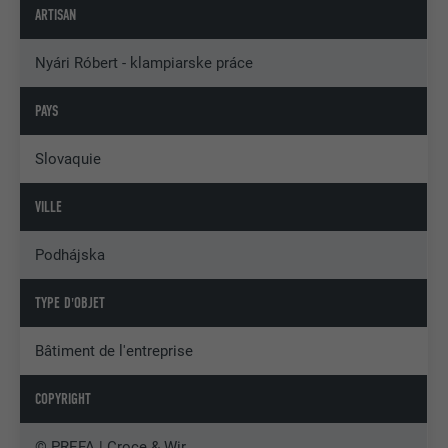
ARTISAN
Nyári Róbert - klampiarske práce
PAYS
Slovaquie
VILLE
Podhájska
TYPE D'OBJET
Bâtiment de l'entreprise
COPYRIGHT
© PREFA | Croce & Wir