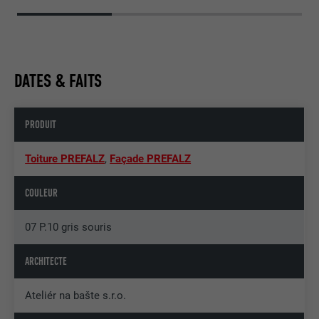
DATES & FAITS
PRODUIT
Toiture PREFALZ
,
Façade PREFALZ
COULEUR
07 P.10 gris souris
ARCHITECTE
Ateliér na bašte s.r.o.