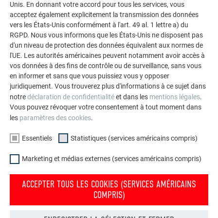
Unis. En donnant votre accord pour tous les services, vous
impressionnants avec les solutions en aluminium
acceptez également explicitement la transmission des données
durables de PREFA pour toitures, systèmes solaires et
vers les États-Unis conformément à l'art. 49 al. 1 lettre a) du
façades.
RGPD. Nous vous informons que les États-Unis ne disposent pas
d'un niveau de protection des données équivalent aux normes de
l'UE. Les autorités américaines peuvent notamment avoir accès à
VOIR DAVANTAGE DE RÉFÉRENCES
vos données à des fins de contrôle ou de surveillance, sans vous
en informer et sans que vous puissiez vous y opposer
juridiquement. Vous trouverez plus d'informations à ce sujet dans
notre
déclaration de confidentialité
et dans les
mentions légales
.
Vous pouvez révoquer votre consentement à tout moment dans
les
paramètres des cookies
.
Essentiels
Statistiques (services américains compris)
Marketing et médias externes (services américains compris)
ACCEPTER TOUS LES COOKIES (SERVICES AMÉRICAINS
COMPRIS)