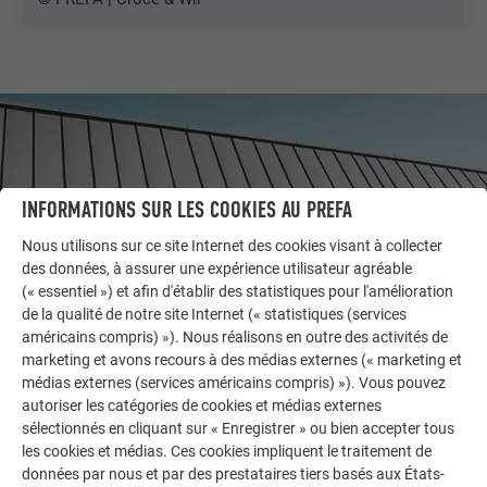
INFORMATIONS SUR LES COOKIES AU PREFA
Nous utilisons sur ce site Internet des cookies visant à collecter
des données, à assurer une expérience utilisateur agréable
(« essentiel ») et afin d'établir des statistiques pour l'amélioration
de la qualité de notre site Internet (« statistiques (services
américains compris) »). Nous réalisons en outre des activités de
marketing et avons recours à des médias externes (« marketing et
AUTRES BÂTIMENTS
médias externes (services américains compris) »). Vous pouvez
LAISSEZ-VOUS INSPIRER
autoriser les catégories de cookies et médias externes
sélectionnés en cliquant sur « Enregistrer » ou bien accepter tous
les cookies et médias. Ces cookies impliquent le traitement de
La galerie de références PREFA démontre la
données par nous et par des prestataires tiers basés aux États-
polyvalence de l’aluminium. Découvrez d’autres projets