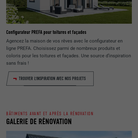
EXPIRATION
1 jour
NOM
lang
Enregistre un identifiant unique utilisé
pour générer des données statistiques
FOURNISSEUR
ads.linkedin.com
UTILITÉ
Configurateur PREFA pour toitures et façades
sur la manière dont l'utilisateur utilise le
Agencez la maison de vos rêves avec le configurateur en
site Internet.
EXPIRATION
Session
ligne PREFA. Choisissez parmi de nombreux produits et
coloris pour les toitures et façades. Une source d’inspiration
Enregistre la langue choisie par
UTILITÉ
NOM
_gaexp
sans frais !
l'utilisateur pour un site Internet.
FOURNISSEUR
Google Optimize
TROUVER L'INSPIRATION AVEC NOS PROJETS
NOM
lang
EXPIRATION
90 jours
FOURNISSEUR
LinkedIn
Est placé afin de tester si le navigateur
UTILITÉ
autorise l'utilisation de cookies. Ne
BÂTIMENTS AVANT ET APRÈS LA RÉNOVATION
EXPIRATION
Session
contient aucun élément d'identification.
GALERIE DE RÉNOVATION
Utilisé par LinkedIn lorsqu'un site
UTILITÉ
Internet contient une fenêtre « Suivez-