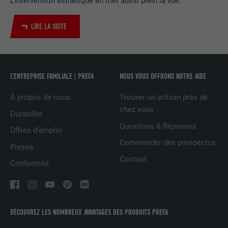
L’intervention esthétique en met aussi plein la vue.
Utilisé par le service de réseau social
UTILITÉ
LinkedIn pour suivre l'utilisation de
LIRE LA SUITE
services intégrés
NOM
UserMatchHistory
L’ENTREPRISE FAMILIALE | PREFA
NOUS VOUS OFFRONS NOTRE AIDE
FOURNISSEUR
LinkedIn
À propos de nous
Trouver un artisan près de
EXPIRATION
29 jours
chez vous
Durabilité
Questions & Réponses
Offres d’emploi
Est utilisé pour suivre l'utilisateur sur
Commander des prospectus
plusieurs sites Internet afin d'afficher de
Presse
UTILITÉ
la publicité adaptée aux préférences de
Contact
Conformité
l'utilisateur.
NOM
lidc
DÉCOUVREZ LES NOMBREUX AVANTAGES DES PRODUITS PREFA
FOURNISSEUR
LinkedIn