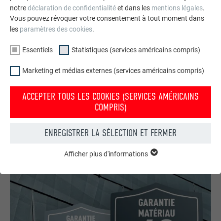
notre
déclaration de confidentialité
et dans les
mentions légales
.
Vous pouvez révoquer votre consentement à tout moment dans
les
paramètres des cookies
.
Essentiels
Statistiques (services américains compris)
Marketing et médias externes (services américains compris)
Votre maison au look PREFA
Nous vous présentons un montage photo de l’aspect
ACCEPTER TOUS LES COOKIES (SERVICES AMÉRICAINS
qu’aurait votre maison avec une toiture ou une façade
COMPRIS)
PREFA.
ENREGISTRER LA SÉLECTION ET FERMER
DEMANDER UN MONTAGE PHOTO MAINTENANT
Afficher plus d'informations
ESSENTIELS
Les cookies du groupe « Essentiels » sont nécessaires aux
fonctions de base du site Internet. Ils garantissent que le site
Internet fonctionne correctement.
Afficher les informations relatives aux cookies
NOM
PHPSESSID