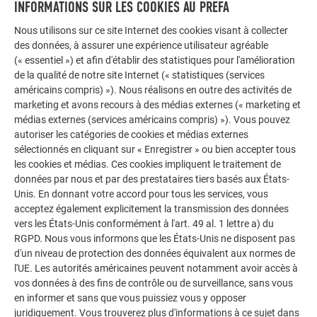
LAISSEZ-VOUS INSPIRER
INFORMATIONS SUR LES COOKIES AU PREFA
Nous utilisons sur ce site Internet des cookies visant à collecter
La galerie de références PREFA démontre la
des données, à assurer une expérience utilisateur agréable
polyvalence de l’aluminium. Découvrez d’autres projets
(« essentiel ») et afin d'établir des statistiques pour l'amélioration
impressionnants avec les solutions en aluminium
de la qualité de notre site Internet (« statistiques (services
durables de PREFA pour toitures, systèmes solaires et
américains compris) »). Nous réalisons en outre des activités de
façades.
marketing et avons recours à des médias externes (« marketing et
médias externes (services américains compris) »). Vous pouvez
autoriser les catégories de cookies et médias externes
sélectionnés en cliquant sur « Enregistrer » ou bien accepter tous
VOIR DAVANTAGE DE RÉFÉRENCES
les cookies et médias. Ces cookies impliquent le traitement de
données par nous et par des prestataires tiers basés aux États-
Unis. En donnant votre accord pour tous les services, vous
acceptez également explicitement la transmission des données
vers les États-Unis conformément à l'art. 49 al. 1 lettre a) du
RGPD. Nous vous informons que les États-Unis ne disposent pas
d'un niveau de protection des données équivalent aux normes de
l'UE. Les autorités américaines peuvent notamment avoir accès à
vos données à des fins de contrôle ou de surveillance, sans vous
en informer et sans que vous puissiez vous y opposer
juridiquement. Vous trouverez plus d'informations à ce sujet dans