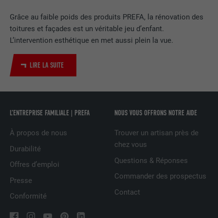
Utilisé par le service de réseau social
Grâce au faible poids des produits PREFA, la rénovation des
UTILITÉ
LinkedIn pour suivre l'utilisation de
toitures et façades est un véritable jeu d’enfant.
services intégrés.
L’intervention esthétique en met aussi plein la vue.
LIRE LA SUITE
NOM
bscookie
FOURNISSEUR
LinkedIn
L’ENTREPRISE FAMILIALE | PREFA
NOUS VOUS OFFRONS NOTRE AIDE
EXPIRATION
2 ans
À propos de nous
Trouver un artisan près de
Utilisé par le service de réseau social
chez vous
UTILITÉ
LinkedIn pour suivre l'utilisation de
Durabilité
services intégrés
Questions & Réponses
Offres d’emploi
Commander des prospectus
Presse
NOM
UserMatchHistory
Contact
Conformité
FOURNISSEUR
LinkedIn