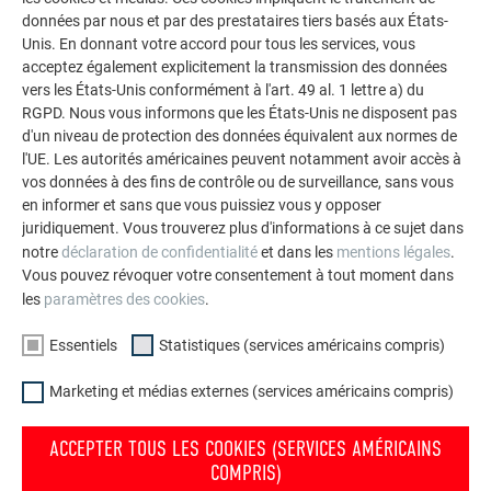
données par nous et par des prestataires tiers basés aux États-
La galerie de références PREFA démontre la
Unis. En donnant votre accord pour tous les services, vous
polyvalence de l’aluminium. Découvrez d’autres projets
acceptez également explicitement la transmission des données
impressionnants avec les solutions en aluminium
vers les États-Unis conformément à l'art. 49 al. 1 lettre a) du
durables de PREFA pour toitures, systèmes solaires et
RGPD. Nous vous informons que les États-Unis ne disposent pas
d'un niveau de protection des données équivalent aux normes de
façades.
l'UE. Les autorités américaines peuvent notamment avoir accès à
vos données à des fins de contrôle ou de surveillance, sans vous
en informer et sans que vous puissiez vous y opposer
VOIR DAVANTAGE DE RÉFÉRENCES
juridiquement. Vous trouverez plus d'informations à ce sujet dans
notre
déclaration de confidentialité
et dans les
mentions légales
.
Vous pouvez révoquer votre consentement à tout moment dans
les
paramètres des cookies
.
Essentiels
Statistiques (services américains compris)
Marketing et médias externes (services américains compris)
ACCEPTER TOUS LES COOKIES (SERVICES AMÉRICAINS
COMPRIS)