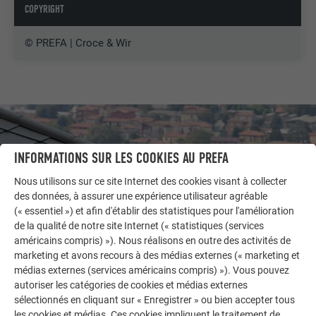
COPYRIGHT
© PREFA | Croce & Wir
INFORMATIONS SUR LES COOKIES AU PREFA
Nous utilisons sur ce site Internet des cookies visant à collecter
des données, à assurer une expérience utilisateur agréable
(« essentiel ») et afin d'établir des statistiques pour l'amélioration
de la qualité de notre site Internet (« statistiques (services
américains compris) »). Nous réalisons en outre des activités de
marketing et avons recours à des médias externes (« marketing et
médias externes (services américains compris) »). Vous pouvez
autoriser les catégories de cookies et médias externes
AUTRES BÂTIMENTS
sélectionnés en cliquant sur « Enregistrer » ou bien accepter tous
LAISSEZ-VOUS INSPIRER
les cookies et médias. Ces cookies impliquent le traitement de