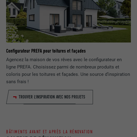
FOURNISSEUR
Google Universal Analytics
SafeSearch doit être activé ou non.
EXPIRATION
1 jour
NOM
lang
Enregistre un identifiant unique utilisé
pour générer des données statistiques
FOURNISSEUR
ads.linkedin.com
UTILITÉ
sur la manière dont l'utilisateur utilise le
Configurateur PREFA pour toitures et façades
site Internet.
EXPIRATION
Session
Agencez la maison de vos rêves avec le configurateur en
ligne PREFA. Choisissez parmi de nombreux produits et
Enregistre la langue choisie par
UTILITÉ
NOM
_gaexp
l'utilisateur pour un site Internet.
coloris pour les toitures et façades. Une source d’inspiration
sans frais !
FOURNISSEUR
Google Optimize
NOM
lang
TROUVER L'INSPIRATION AVEC NOS PROJETS
EXPIRATION
90 jours
FOURNISSEUR
LinkedIn
Est placé afin de tester si le navigateur
UTILITÉ
autorise l'utilisation de cookies. Ne
EXPIRATION
Session
contient aucun élément d'identification.
BÂTIMENTS AVANT ET APRÈS LA RÉNOVATION
Utilisé par LinkedIn lorsqu'un site