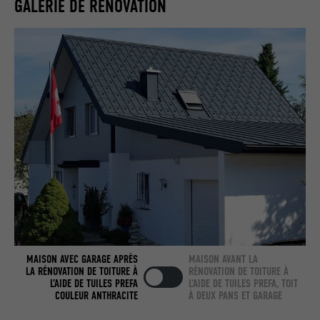
GALERIE DE RÉNOVATION
UTILITÉ
Internet contient une fenêtre « Suivez-
nous » intégrée.
NOM
bcookie
FOURNISSEUR
LinkedIn
EXPIRATION
2 ans
Utilisé par le service de réseau social
UTILITÉ
LinkedIn pour suivre l'utilisation de
services intégrés.
NOM
bscookie
MAISON AVEC GARAGE APRÈS
MAISON AVANT LA
LA RÉNOVATION DE TOITURE À
RÉNOVATION DE TOITURE À
L’AIDE DE TUILES PREFA
L’AIDE DE TUILES PREFA, TOIT
FOURNISSEUR
LinkedIn
COULEUR ANTHRACITE
À DEUX PANS ET GARAGE
EXPIRATION
2 ans