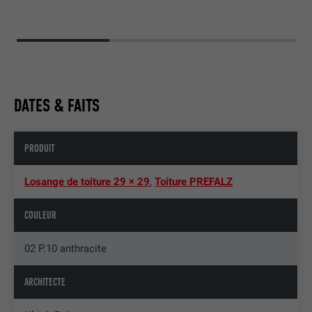
DATES & FAITS
PRODUIT
Losange de toiture 29 × 29
,
Toiture PREFALZ
COULEUR
02 P.10 anthracite
ARCHITECTE