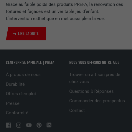
Grâce au faible poids des produits PREFA, la rénovation des
toitures et façades est un véritable jeu d’enfant.
Utilisé par le service de réseau social
L’intervention esthétique en met aussi plein la vue.
UTILITÉ
LinkedIn pour suivre l'utilisation de
services intégrés
LIRE LA SUITE
NOM
UserMatchHistory
FOURNISSEUR
LinkedIn
L’ENTREPRISE FAMILIALE | PREFA
NOUS VOUS OFFRONS NOTRE AIDE
EXPIRATION
29 jours
À propos de nous
Trouver un artisan près de
chez vous
Durabilité
Est utilisé pour suivre l'utilisateur sur
Questions & Réponses
plusieurs sites Internet afin d'afficher de
Offres d’emploi
UTILITÉ
la publicité adaptée aux préférences de
Commander des prospectus
Presse
l'utilisateur.
Contact
Conformité
NOM
lidc