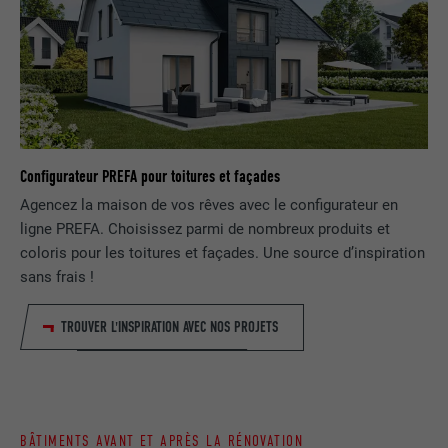
FOURNISSEUR
Google Universal Analytics
SafeSearch doit être activé ou non.
EXPIRATION
1 jour
NOM
lang
Enregistre un identifiant unique utilisé
pour générer des données statistiques
FOURNISSEUR
ads.linkedin.com
UTILITÉ
sur la manière dont l'utilisateur utilise le
site Internet.
Configurateur PREFA pour toitures et façades
EXPIRATION
Session
Agencez la maison de vos rêves avec le configurateur en
Enregistre la langue choisie par
ligne PREFA. Choisissez parmi de nombreux produits et
UTILITÉ
NOM
_gaexp
l'utilisateur pour un site Internet.
coloris pour les toitures et façades. Une source d’inspiration
sans frais !
FOURNISSEUR
Google Optimize
NOM
lang
TROUVER L'INSPIRATION AVEC NOS PROJETS
EXPIRATION
90 jours
FOURNISSEUR
LinkedIn
Est placé afin de tester si le navigateur
UTILITÉ
autorise l'utilisation de cookies. Ne
EXPIRATION
Session
contient aucun élément d'identification.
BÂTIMENTS AVANT ET APRÈS LA RÉNOVATION