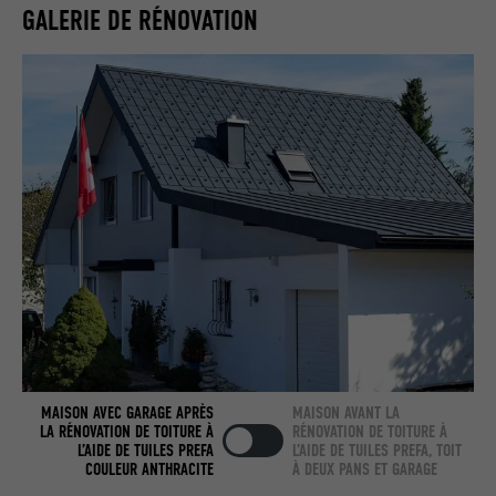
Utilisé par LinkedIn lorsqu'un site
GALERIE DE RÉNOVATION
UTILITÉ
Internet contient une fenêtre « Suivez-
nous » intégrée.
NOM
bcookie
FOURNISSEUR
LinkedIn
EXPIRATION
2 ans
Utilisé par le service de réseau social
UTILITÉ
LinkedIn pour suivre l'utilisation de
services intégrés.
NOM
bscookie
MAISON AVEC GARAGE APRÈS
MAISON AVANT LA
LA RÉNOVATION DE TOITURE À
RÉNOVATION DE TOITURE À
L’AIDE DE TUILES PREFA
L’AIDE DE TUILES PREFA, TOIT
FOURNISSEUR
LinkedIn
COULEUR ANTHRACITE
À DEUX PANS ET GARAGE