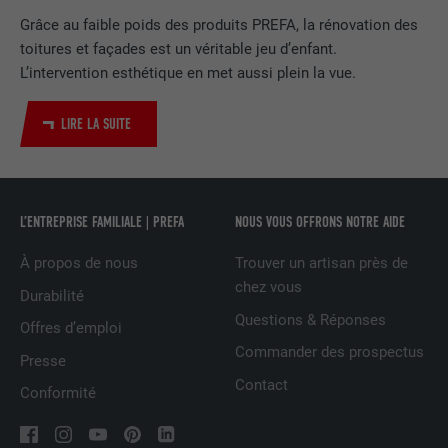
EXPIRATION
2 ans
Grâce au faible poids des produits PREFA, la rénovation des
Utilisé par le service de réseau social
toitures et façades est un véritable jeu d’enfant.
UTILITÉ
LinkedIn pour suivre l'utilisation de
L’intervention esthétique en met aussi plein la vue.
services intégrés
LIRE LA SUITE
NOM
UserMatchHistory
FOURNISSEUR
LinkedIn
L’ENTREPRISE FAMILIALE | PREFA
NOUS VOUS OFFRONS NOTRE AIDE
EXPIRATION
29 jours
À propos de nous
Trouver un artisan près de
chez vous
Est utilisé pour suivre l'utilisateur sur
Durabilité
plusieurs sites Internet afin d'afficher de
Questions & Réponses
Offres d’emploi
UTILITÉ
la publicité adaptée aux préférences de
Commander des prospectus
Presse
l'utilisateur.
Contact
Conformité
NOM
lidc