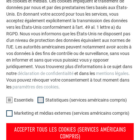
les cookies et médias. Ces cookies impliquent le traitement de
données par nous et par des prestataires tiers basés aux États-
La galerie de références PREFA démontre la
Unis. En donnant votre accord pour tous les services, vous
polyvalence de l’aluminium. Découvrez d’autres projets
acceptez également explicitement la transmission des données
vers les États-Unis conformément à l'art. 49 al. 1 lettre a) du
impressionnants avec les solutions en aluminium
RGPD. Nous vous informons que les États-Unis ne disposent pas
durables de PREFA pour toitures, systèmes solaires et
d'un niveau de protection des données équivalent aux normes de
façades.
l'UE. Les autorités américaines peuvent notamment avoir accès à
vos données à des fins de contrôle ou de surveillance, sans vous
en informer et sans que vous puissiez vous y opposer
VOIR DAVANTAGE DE RÉFÉRENCES
juridiquement. Vous trouverez plus d'informations à ce sujet dans
notre
déclaration de confidentialité
et dans les
mentions légales
.
Vous pouvez révoquer votre consentement à tout moment dans
les
paramètres des cookies
.
Essentiels
Statistiques (services américains compris)
Marketing et médias externes (services américains compris)
ACCEPTER TOUS LES COOKIES (SERVICES AMÉRICAINS
COMPRIS)