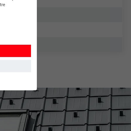
tre
et. Ils
mment le site