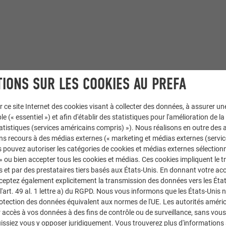
IONS SUR LES COOKIES AU PREFA
r ce site Internet des cookies visant à collecter des données, à assurer u
le (« essentiel ») et afin d'établir des statistiques pour l'amélioration de la
le
,
Siding
statistiques (services américains compris) »). Nous réalisons en outre des a
ns recours à des médias externes (« marketing et médias externes (servi
P.10 gris souris
 pouvez autoriser les catégories de cookies et médias externes sélection
 » ou bien accepter tous les cookies et médias. Ces cookies impliquent le 
et par des prestataires tiers basés aux États-Unis. En donnant votre acc
cceptez également explicitement la transmission des données vers les Éta
art. 49 al. 1 lettre a) du RGPD. Nous vous informons que les États-Unis 
trich
rotection des données équivalent aux normes de l'UE. Les autorités améri
accès à vos données à des fins de contrôle ou de surveillance, sans vous
issiez vous y opposer juridiquement. Vous trouverez plus d'informations 
sse