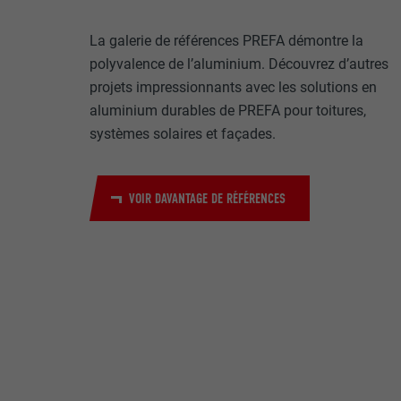
Internet est uti
EXPIRATION
Internet.
La galerie de références PREFA démontre la
NOM
polyvalence de l’aluminium. Découvrez d’autres
UTILITÉ
projets impressionnants avec les solutions en
MARKETING ET 
FOURNISSE
aluminium durables de PREFA pour toitures,
Les cookies « M
systèmes solaires et façades.
annonceurs (pres
EXPIRATION
visiteurs à tra
NOM
plateformes vid
UTILITÉ
VOIR DAVANTAGE DE RÉFÉRENCES
FOURNISSE
NOM
EXPIRATION
FOURNISSE
NOM
EXPIRATION
FOURNISSE
UTILITÉ
EXPIRATION
UTILITÉ
UTILITÉ