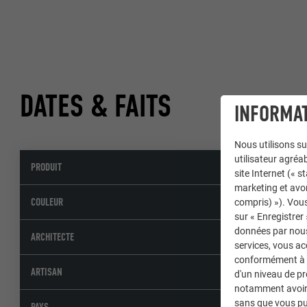
DATES & FAITS
INFORMAT
Nous utilisons su
utilisateur agréab
PRODUIT
Tui
site Internet (« 
marketing et avo
07 
COULEUR
compris) »). Vous
sur « Enregistrer
données par nous 
ARCHITECTE
services, vous a
conformément à l'
Die
ARTISAN
d'un niveau de p
notamment avoir 
sans que vous pu
Sui
PAYS