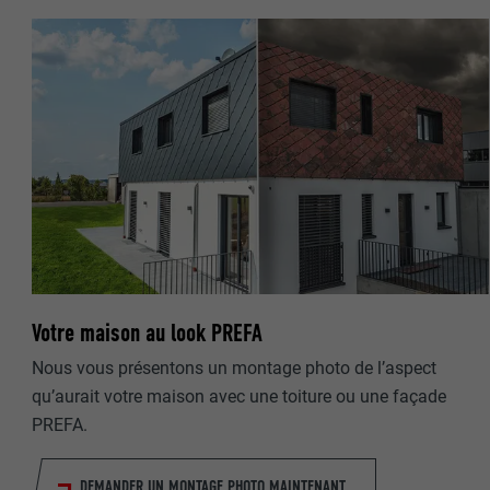
NOM
NOM
FOURNISSE
FOURNISSE
EXPIRATION
EXPIRATION
UTILITÉ
UTILITÉ
NOM
NOM
Votre maison au look PREFA
FOURNISSE
FOURNISSE
Nous vous présentons un montage photo de l’aspect
qu’aurait votre maison avec une toiture ou une façade
EXPIRATION
EXPIRATION
PREFA.
UTILITÉ
UTILITÉ
DEMANDER UN MONTAGE PHOTO MAINTENANT