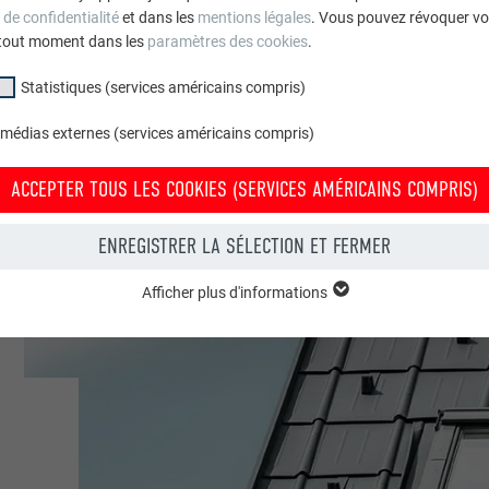
 de confidentialité
et dans les
mentions légales
. Vous pouvez révoquer vo
tout moment dans les
paramètres des cookies
.
gdach, St. Gall
Statistiques (services américains compris)
sons individuelles
 médias externes (services américains compris)
REFA | Werner Huthmacher
ACCEPTER TOUS LES COOKIES (SERVICES AMÉRICAINS COMPRIS)
ENREGISTRER LA SÉLECTION ET FERMER
Afficher plus d'informations
groupe « Essentiels » sont nécessaires aux fonctions de base du site Intern
e le site Internet fonctionne correctement.
Afficher les informations relatives aux cookies
PHPSESSID
(SERVICES AMÉRICAINS COMPRIS)
UR
PHP
tatistiques (services américains compris) » nous aident à comprendre co