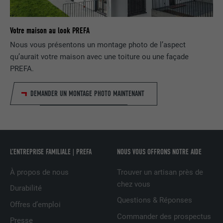
NOM
_gid
recherche doivent être affichés par page
(p. ex. 10 ou 20) et si le filtre Google
FOURNISSEUR
Google Universal Analytics
Votre maison au look PREFA
SafeSearch doit être activé ou non.
Nous vous présentons un montage photo de l’aspect
EXPIRATION
1 jour
qu’aurait votre maison avec une toiture ou une façade
NOM
lang
PREFA.
Enregistre un identifiant unique utilisé
pour générer des données statistiques
FOURNISSEUR
ads.linkedin.com
UTILITÉ
DEMANDER UN MONTAGE PHOTO MAINTENANT
sur la manière dont l'utilisateur utilise le
site Internet.
EXPIRATION
Session
Enregistre la langue choisie par
UTILITÉ
NOM
_gaexp
l'utilisateur pour un site Internet.
L’ENTREPRISE FAMILIALE | PREFA
NOUS VOUS OFFRONS NOTRE AIDE
FOURNISSEUR
Google Optimize
À propos de nous
Trouver un artisan près de
NOM
lang
chez vous
EXPIRATION
90 jours
Durabilité
FOURNISSEUR
LinkedIn
Questions & Réponses
Offres d’emploi
Est placé afin de tester si le navigateur
Commander des prospectus
UTILITÉ
autorise l'utilisation de cookies. Ne
Presse
EXPIRATION
Session