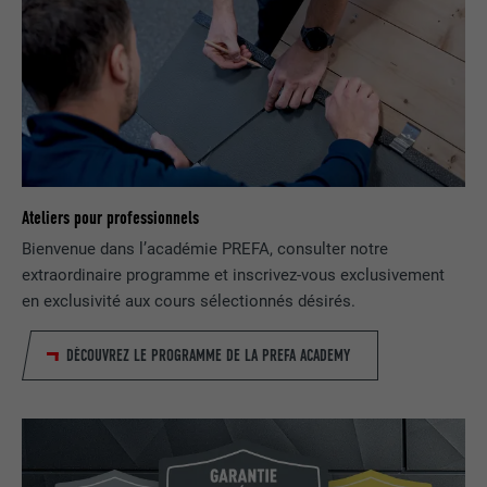
NOM
UserMatchHistory
FOURNISSEUR
LinkedIn
EXPIRATION
29 jours
Est utilisé pour suivre l'utilisateur sur
Ateliers pour professionnels
plusieurs sites Internet afin d'afficher de
UTILITÉ
Bienvenue dans l’académie PREFA, consulter notre
la publicité adaptée aux préférences de
extraordinaire programme et inscrivez-vous exclusivement
l'utilisateur.
en exclusivité aux cours sélectionnés désirés.
NOM
lidc
DÉCOUVREZ LE PROGRAMME DE LA PREFA ACADEMY
FOURNISSEUR
LinkedIn
EXPIRATION
1 jour