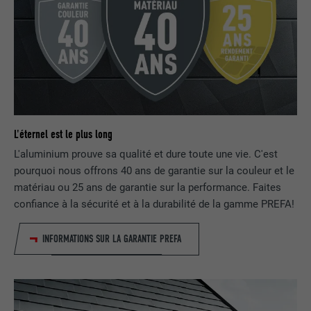
Utilisé par le service de réseau social
UTILITÉ
LinkedIn pour suivre l'utilisation de
services intégrés
NOM
lissc
FOURNISSEUR
LinkedIn
L'éternel est le plus long
EXPIRATION
1 an
L'aluminium prouve sa qualité et dure toute une vie. C'est
pourquoi nous offrons 40 ans de garantie sur la couleur et le
Est utilisé pour garantir que le même
matériau ou 25 ans de garantie sur la performance. Faites
UTILITÉ
attribut SameSite est disponible pour
confiance à la sécurité et à la durabilité de la gamme PREFA!
tous les cookies dans ce navigateur
INFORMATIONS SUR LA GARANTIE PREFA
NOM
_fbp
FOURNISSEUR
Facebook