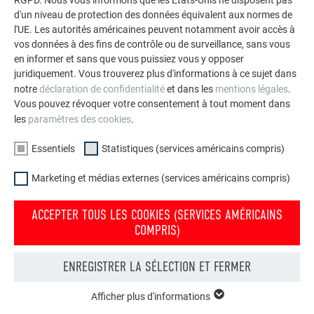
ce projet.
d'un niveau de protection des données équivalent aux normes de
l'UE. Les autorités américaines peuvent notamment avoir accès à
vos données à des fins de contrôle ou de surveillance, sans vous
en informer et sans que vous puissiez vous y opposer
DÉTAILS TECHNIQUES — LOSANGE DE FAÇADE
juridiquement. Vous trouverez plus d'informations à ce sujet dans
PREFA 29 × 29
notre
déclaration de confidentialité
et dans les
mentions légales
.
Vous pouvez révoquer votre consentement à tout moment dans
les
paramètres des cookies
.
MATÉRIAU
Essentiels
Statistiques (services américains compris)
aluminium enrobé, 0,7 mm d’épaisseur, revêtement à
Marketing et médias externes (services américains compris)
chaud bicouche
ACCEPTER TOUS LES COOKIES (SERVICES AMÉRICAINS
COULEUR
COMPRIS)
mayagold
ENREGISTRER LA SÉLECTION ET FERMER
FIXATION
Afficher plus d'informations
ESSENTIELS