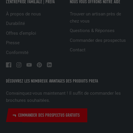
L’ENTREPRISE FAMILIALE | PREFA
NOUS VOUS OFFRONS NOTRE AIDE
NOM
IDE
À propos de nous
Trouver un artisan près de
FOURNISSEUR
doubleclick.net
chez vous
Durabilité
EXPIRATION
1 an
Questions & Réponses
Offres d’emploi
Commander des prospectus
Presse
Utilisé par Google DoubleClick pour
enregistrer et signaler les actions d'un
Contact
Conformité
utilisateur sur le site Internet après
l'affichage d'une annonce du
UTILITÉ
fournisseur ou après que l'utilisateur a
cliqué sur une annonce du fournisseur,
DÉCOUVREZ LES NOMBREUX AVANTAGES DES PRODUITS PREFA
avec pour objectif de mesurer l'efficacité
d'une publicité et d'afficher des
Convainquez-vous maintenant ! Il suffit de commander les
publicités plus ciblées pour l'utilisateur.
brochures souhaitées.
COMMANDER DES PROSPECTUS GRATUITS
NOM
_pin_unauth
FOURNISSEUR
Pinterest