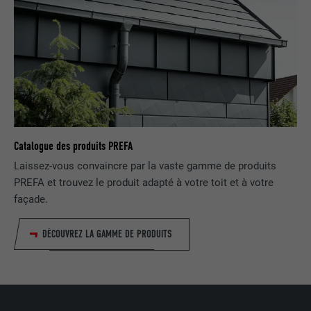
EXPIRATION
3 mois
Est utilisé par Facebook pour afficher
une série de produits publicitaires, par
UTILITÉ
exemple des offres en temps réel
d'annonceurs tiers.
NOM
fr
Catalogue des produits PREFA
FOURNISSEUR
Facebook
Laissez-vous convaincre par la vaste gamme de produits
PREFA et trouvez le produit adapté à votre toit et à votre
EXPIRATION
3 mois
façade.
Est utilisé par Facebook pour afficher
DÉCOUVREZ LA GAMME DE PRODUITS
une série de produits publicitaires, par
UTILITÉ
exemple des offres en temps réel
d'annonceurs tiers.