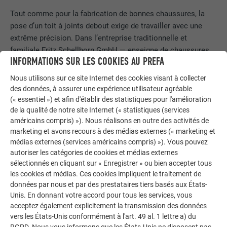
Tout comme pour la fabrication de bonnes chaussures, la
pose d’un toit à joints debout exige de travailler avec une
extrême précision. Dans l’entreprise traditionnelle et
familiale Fritz Schellhorn GmbH — enseigne de chaussures
INFORMATIONS SUR LES COOKIES AU PREFA
Schüttfort — implantée depuis un siècle à Hambourg, les
employés s’en chargent et visent la perfection.« Pour la
Nous utilisons sur ce site Internet des cookies visant à collecter
façade curviligne, les losanges 29 × 29 de PREFA sont la
des données, à assurer une expérience utilisateur agréable
solution idéale », affirme Fritz Schellhorn. La structure
(« essentiel ») et afin d'établir des statistiques pour l'amélioration
de la qualité de notre site Internet (« statistiques (services
porteuse des courbures a été réalisée en aluminium, alors
américains compris) »). Nous réalisons en outre des activités de
qu’elle est en bois dans les parties rectilignes. Les éléments
marketing et avons recours à des médias externes (« marketing et
ont pu être directement pliés sur l’arrondi de la façade sans
médias externes (services américains compris) »). Vous pouvez
qu’un pliage en atelier ait été nécessaire en amont. « Les
autoriser les catégories de cookies et médias externes
losanges s’emboîtent les uns dans les autres. La préparation
sélectionnés en cliquant sur « Enregistrer » ou bien accepter tous
préalable à la pose et la précision des mesures sont
les cookies et médias. Ces cookies impliquent le traitement de
essentielles. » Si l’esthétique a joué un rôle, les critères de
données par nous et par des prestataires tiers basés aux États-
Unis. En donnant votre accord pour tous les services, vous
durée de vie, de tenue des couleurs et de résistance aux
acceptez également explicitement la transmission des données
intempéries et à la tempête ont été tout aussi décisifs pour
vers les États-Unis conformément à l'art. 49 al. 1 lettre a) du
le maître d’ouvrage, l’architecte et les artisans travaillant sur
RGPD. Nous vous informons que les États-Unis ne disposent pas