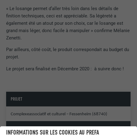
« Le losange permet d’aller très loin dans les détails de
finition techniques, ceci est appréciable. Sa légèreté a
également été un atout pour son choix, car le losange est
grand mais léger, donc facile à manipuler » confirme Mélanie
Zenetti.
Par ailleurs, côté coût, le produit correspondait au budget du
projet.
Le projet sera finalisé en Décembre 2020 : à suivre donc !
PROJET
Complexeassociatif et culturel – Fessenheim (68740)
PRODUIT
INFORMATIONS SUR LES COOKIES AU PREFA