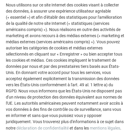
Nous utilisons sur ce site Internet des cookies visant à collecter
Losange44x44 PREFA coloris Sparkling Gold – 800 m2
des données, à assurer une expérience utilisateur agréable
(« essentiel ») et afin d'établir des statistiques pour l'amélioration
ARTISAN
de la qualité de notre site Internet (« statistiques (services
américains compris) »). Nous réalisons en outre des activités de
RECK Couverture
marketing et avons recours à des médias externes (« marketing et
1, rue des Serruriers
médias externes (services américains compris) »). Vous pouvez
68600 WOLFGANTZEN
autoriser les catégories de cookies et médias externes
sélectionnés en cliquant sur « Enregistrer » ou bien accepter tous
reckcouverture.fr
les cookies et médias. Ces cookies impliquent le traitement de
données par nous et par des prestataires tiers basés aux États-
ARCHITECTE
Unis. En donnant votre accord pour tous les services, vous
acceptez également explicitement la transmission des données
AUGER RAMBEAUD ARCHITECTES
vers les États-Unis conformément à l'art. 49 al. 1 lettre a) du
Mélanie Zénetti
RGPD. Nous vous informons que les États-Unis ne disposent pas
28,rue des Trois Châteaux
d'un niveau de protection des données équivalent aux normes de
l'UE. Les autorités américaines peuvent notamment avoir accès à
68000 Colmar
vos données à des fins de contrôle ou de surveillance, sans vous
ara-trio-architectes.com
en informer et sans que vous puissiez vous y opposer
juridiquement. Vous trouverez plus d'informations à ce sujet dans
notre
déclaration de confidentialité
et dans les
mentions légales
.