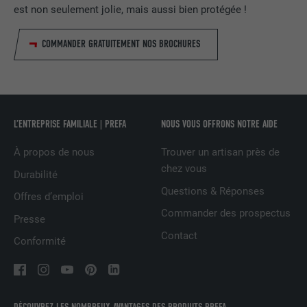
l'utilisateur pour un site Internet.
est non seulement jolie, mais aussi bien protégée !
FOURNISSEUR
Google Optimize
COMMANDER GRATUITEMENT NOS BROCHURES
NOM
lang
EXPIRATION
90 jours
FOURNISSEUR
LinkedIn
Est placé afin de tester si le navigateur
UTILITÉ
autorise l'utilisation de cookies. Ne
EXPIRATION
Session
contient aucun élément d'identification.
L’ENTREPRISE FAMILIALE | PREFA
NOUS VOUS OFFRONS NOTRE AIDE
Utilisé par LinkedIn lorsqu'un site
À propos de nous
Trouver un artisan près de
UTILITÉ
Internet contient une fenêtre « Suivez-
chez vous
nous » intégrée.
Durabilité
Questions & Réponses
Offres d’emploi
Commander des prospectus
NOM
bcookie
Presse
Contact
Conformité
FOURNISSEUR
LinkedIn
EXPIRATION
2 ans