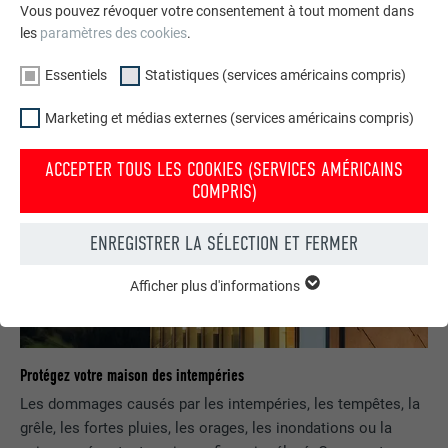
Vous pouvez révoquer votre consentement à tout moment dans
les
paramètres des cookies
.
Essentiels
Statistiques (services américains compris)
Marketing et médias externes (services américains compris)
ACCEPTER TOUS LES COOKIES (SERVICES AMÉRICAINS
COMPRIS)
ENREGISTRER LA SÉLECTION ET FERMER
Afficher plus d'informations
ESSENTIELS
Les cookies du groupe « Essentiels » sont nécessaires aux
fonctions de base du site Internet. Ils garantissent que le site
Internet fonctionne correctement.
Protégez votre maison des intempéries
Afficher les informations relatives aux cookies
NOM
PHPSESSID
Les dommages causés par les intempéries, les tempêtes, la
grêle, les fortes pluies, les orages, les inondations ou la
FOURNISSEUR
PHP