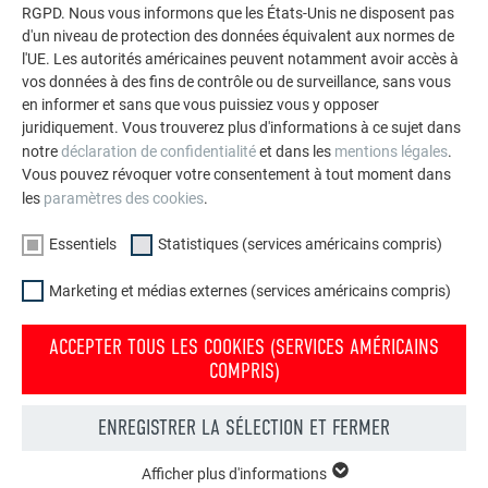
SÉCURITÉ ET PROTECTION DE 5 000
RGPD. Nous vous informons que les États-Unis ne disposent pas
PERSONNES
d'un niveau de protection des données équivalent aux normes de
l'UE. Les autorités américaines peuvent notamment avoir accès à
La brigade a pour mission de protéger près de 5 000
vos données à des fins de contrôle ou de surveillance, sans vous
en informer et sans que vous puissiez vous y opposer
personnes — les quelque 850 collaborateurs des deux
juridiquement. Vous trouverez plus d'informations à ce sujet dans
usines ainsi que la population de Marktl et Lilienfeld —, ce
notre
déclaration de confidentialité
et dans les
mentions légales
.
qu’elle fait avec une grande rapidité de réaction, un
Vous pouvez révoquer votre consentement à tout moment dans
engagement exceptionnel et un dévouement sans limites.
les
paramètres des cookies
.
Les quatre femmes et 37 hommes du corps de sapeurs-
pompiers doivent souvent intervenir sans relâche dans des
Essentiels
Statistiques (services américains compris)
conditions parfois particulièrement difficiles. L’année
dernière, les équipes de garde ont été mobilisées 78 fois
Marketing et médias externes (services américains compris)
pour des opérations de lutte contre l’incendie, de sauvetage,
de protection de l’environnement et de dépollution dans le
ACCEPTER TOUS LES COOKIES (SERVICES AMÉRICAINS
COMPRIS)
district de Lilienfeld, mais aussi sur la nationale voisine
suite à des accidents de la route ou même à l’étranger sur
des crues et des catastrophes consécutives au gel, comme
ENREGISTRER LA SÉLECTION ET FERMER
ce fut le cas en Roumanie et en Slovénie. Les crues
représentant également un risque pour le nouveau site des
Afficher plus d'informations
ESSENTIELS