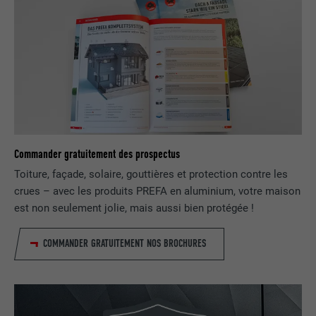
NOM
UserMatchHistory
FOURNISSEUR
LinkedIn
EXPIRATION
29 jours
Est utilisé pour suivre l'utilisateur sur
Commander gratuitement des prospectus
plusieurs sites Internet afin d'afficher de
UTILITÉ
la publicité adaptée aux préférences de
Toiture, façade, solaire, gouttières et protection contre les
l'utilisateur.
crues – avec les produits PREFA en aluminium, votre maison
est non seulement jolie, mais aussi bien protégée !
NOM
lidc
COMMANDER GRATUITEMENT NOS BROCHURES
FOURNISSEUR
LinkedIn
EXPIRATION
1 jour