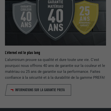
Utilisé par le service de réseau social
UTILITÉ
LinkedIn pour suivre l'utilisation de
services intégrés
NOM
lissc
FOURNISSEUR
LinkedIn
L'éternel est le plus long
EXPIRATION
1 an
L'aluminium prouve sa qualité et dure toute une vie. C'est
pourquoi nous offrons 40 ans de garantie sur la couleur et le
Est utilisé pour garantir que le même
matériau ou 25 ans de garantie sur la performance. Faites
UTILITÉ
attribut SameSite est disponible pour
tous les cookies dans ce navigateur
confiance à la sécurité et à la durabilité de la gamme PREFA!
INFORMATIONS SUR LA GARANTIE PREFA
NOM
_fbp
FOURNISSEUR
Facebook