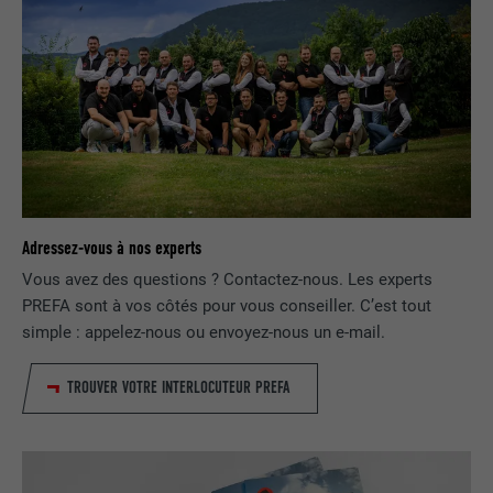
NOM
bcookie
FOURNISSEUR
LinkedIn
EXPIRATION
2 ans
Utilisé par le service de réseau social
UTILITÉ
LinkedIn pour suivre l'utilisation de
services intégrés.
Adressez-vous à nos experts
Vous avez des questions ? Contactez-nous. Les experts
NOM
bscookie
PREFA sont à vos côtés pour vous conseiller. C’est tout
simple : appelez-nous ou envoyez-nous un e-mail.
FOURNISSEUR
LinkedIn
TROUVER VOTRE INTERLOCUTEUR PREFA
EXPIRATION
2 ans
Utilisé par le service de réseau social
UTILITÉ
LinkedIn pour suivre l'utilisation de
services intégrés