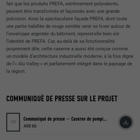
sur la manière dont l'utilisateur utilise le
fait que les produits PREFA, extrêmement polyvalents,
FOURNISSEUR
Sgalinski
plateformes vidéo et de réseaux sociaux ne nécessite plus de
site Internet.
peuvent être transformés et façonnés avec une grande
consentement manuel.
EXPIRATION
12 mois
précision. Ainsi la spectaculaire façade PREFA, dont toute
une partie habillée de rouge semble venir se lover autour de
Afficher les informations relatives aux cookies
NOM
NID
NOM
_gat
Ce cookie est essentiel au
l’enveloppe argentée du bâtiment, reprend-elle bien sûr
fonctionnement de l'extension qui gère
FOURNISSEUR
Google
l’identité de PREFA. Car, au-delà de sa fonctionnalité
FOURNISSEUR
Google Analytics
le consentement pour les cookies. Il doit
proprement dite, cette caserne a aussi été conçue comme
UTILITÉ
être enregistré pour que l'outil sache
EXPIRATION
6 mois
un modèle d’architecture industrielle moderne, à la fois digne
EXPIRATION
1 jour
quels groupes de cookies ont été
de l’« Alu Valley » et parfaitement intégré dans le paysage de
acceptés par l'utilisateur.
Ce cookie comprend un identifiant
la région.
Est utilisé par Google Analytics pour
unique via lequel vos paramètres
UTILITÉ
limiter le taux de sollicitation.
préférés et d'autres informations sont
enregistrés, en particulier la langue que
UTILITÉ
vous préférez, combien de résultats de
COMMUNIQUÉ DE PRESSE SUR LE PROJET
NOM
_gid
recherche doivent être affichés par page
(p. ex. 10 ou 20) et si le filtre Google
FOURNISSEUR
Google Universal Analytics
SafeSearch doit être activé ou non.
Communiqué de presse — Caserne de pompiers d’entreprise à Marktl (pdf)
PDF
498 kb
EXPIRATION
1 jour
NOM
lang