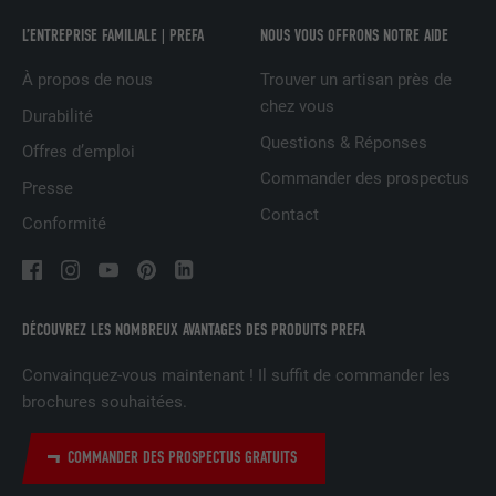
EXPIRATION
3 mois
L’ENTREPRISE FAMILIALE | PREFA
NOUS VOUS OFFRONS NOTRE AIDE
Est utilisé par Facebook pour afficher
À propos de nous
Trouver un artisan près de
une série de produits publicitaires, par
chez vous
UTILITÉ
Durabilité
exemple des offres en temps réel
Questions & Réponses
d'annonceurs tiers.
Offres d’emploi
Commander des prospectus
Presse
Contact
NOM
fr
Conformité
FOURNISSEUR
Facebook
EXPIRATION
3 mois
DÉCOUVREZ LES NOMBREUX AVANTAGES DES PRODUITS PREFA
Est utilisé par Facebook pour afficher
Convainquez-vous maintenant ! Il suffit de commander les
une série de produits publicitaires, par
brochures souhaitées.
UTILITÉ
exemple des offres en temps réel
d'annonceurs tiers.
COMMANDER DES PROSPECTUS GRATUITS