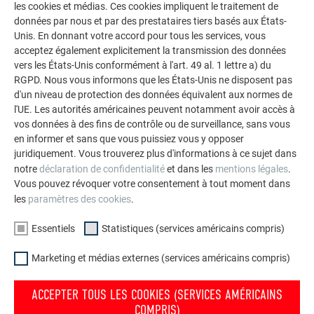
les cookies et médias. Ces cookies impliquent le traitement de
données par nous et par des prestataires tiers basés aux États-
Unis. En donnant votre accord pour tous les services, vous
PROUESSE TECHNIQUE ET PRÉCISION
acceptez également explicitement la transmission des données
MILLIMÉTRIQUE
vers les États-Unis conformément à l'art. 49 al. 1 lettre a) du
RGPD. Nous vous informons que les États-Unis ne disposent pas
d'un niveau de protection des données équivalent aux normes de
« La réalisation de détails complexes, tels que les systèmes
l'UE. Les autorités américaines peuvent notamment avoir accès à
d’évacuation invisibles ou les raccords des fenêtres de toit,
vos données à des fins de contrôle ou de surveillance, sans vous
a constitué un défi technique de haut vol », confie Gregor
en informer et sans que vous puissiez vous y opposer
Bless, directeur de Bless Gebäudehüllen, une entreprise
juridiquement. Vous trouverez plus d'informations à ce sujet dans
familiale renommée basée à Erstfeld. « L’architecte avait une
notre
déclaration de confidentialité
et dans les
mentions légales
.
vision claire, ce qui nous a poussés à viser la perfection. »
Vous pouvez révoquer votre consentement à tout moment dans
Achevé fin 2023, ce projet a déjà reçu des distinctions
les
paramètres des cookies
.
prestigieuses, notamment l’ICONIC AWARD 2021 dans la
Essentiels
Statistiques (services américains compris)
catégorie « Architecture et urbanisme », et a été sélectionné
comme finaliste pour le World Architecture Festival 2024 à
Marketing et médias externes (services américains compris)
Singapour. Ce complexe résidentiel est un exemple parfait
d’architecture moderne qui conjugue esthétique et
ACCEPTER TOUS LES COOKIES (SERVICES AMÉRICAINS
durabilité.
COMPRIS)