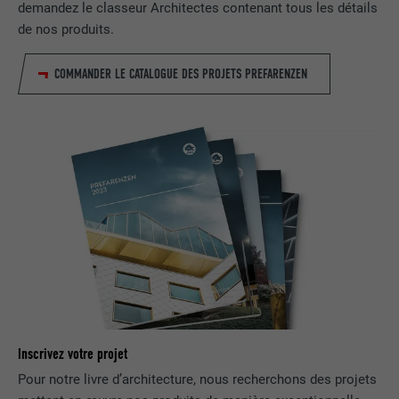
demandez le classeur Architectes contenant tous les détails
EXPIRATION
2 ans
de nos produits.
Utilisé par le service de réseau social
UTILITÉ
LinkedIn pour suivre l'utilisation de
COMMANDER LE CATALOGUE DES PROJETS PREFARENZEN
services intégrés
NOM
UserMatchHistory
FOURNISSEUR
LinkedIn
EXPIRATION
29 jours
Est utilisé pour suivre l'utilisateur sur
plusieurs sites Internet afin d'afficher de
UTILITÉ
la publicité adaptée aux préférences de
l'utilisateur.
Inscrivez votre projet
Pour notre livre d’architecture, nous recherchons des projets
NOM
lidc