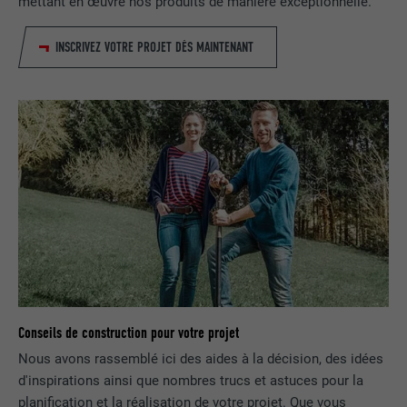
mettant en œuvre nos produits de manière exceptionnelle.
FOURNISSEUR
LinkedIn
INSCRIVEZ VOTRE PROJET DÈS MAINTENANT
EXPIRATION
1 jour
Utilisé par le service de réseau social
UTILITÉ
LinkedIn pour suivre l'utilisation de
services intégrés
NOM
lissc
FOURNISSEUR
LinkedIn
EXPIRATION
1 an
Conseils de construction pour votre projet
Est utilisé pour garantir que le même
UTILITÉ
attribut SameSite est disponible pour
Nous avons rassemblé ici des aides à la décision, des idées
tous les cookies dans ce navigateur
d'inspirations ainsi que nombres trucs et astuces pour la
planification et la réalisation de votre projet. Que vous