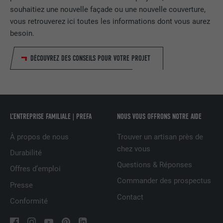
souhaitiez une nouvelle façade ou une nouvelle couverture,
NOM
_fbp
vous retrouverez ici toutes les informations dont vous aurez
besoin.
FOURNISSEUR
Facebook
DÉCOUVREZ DES CONSEILS POUR VOTRE PROJET
EXPIRATION
3 mois
Est utilisé par Facebook pour afficher
une série de produits publicitaires, par
UTILITÉ
exemple des offres en temps réel
L’ENTREPRISE FAMILIALE | PREFA
NOUS VOUS OFFRONS NOTRE AIDE
d'annonceurs tiers.
À propos de nous
Trouver un artisan près de
chez vous
NOM
fr
Durabilité
Questions & Réponses
Offres d’emploi
FOURNISSEUR
Facebook
Commander des prospectus
Presse
EXPIRATION
3 mois
Contact
Conformité
Est utilisé par Facebook pour afficher