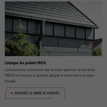
site Internet.
EXPIRATION
Session
Enregistre la langue choisie par
UTILITÉ
NOM
_gaexp
l'utilisateur pour un site Internet.
FOURNISSEUR
Google Optimize
NOM
lang
EXPIRATION
90 jours
FOURNISSEUR
LinkedIn
Est placé afin de tester si le navigateur
UTILITÉ
autorise l'utilisation de cookies. Ne
EXPIRATION
Session
contient aucun élément d'identification.
Catalogue des produits PREFA
Utilisé par LinkedIn lorsqu'un site
Laissez-vous convaincre par la vaste gamme de produits
UTILITÉ
Internet contient une fenêtre « Suivez-
PREFA et trouvez le produit adapté à votre toit et à votre
nous » intégrée.
façade.
DÉCOUVREZ LA GAMME DE PRODUITS
NOM
bcookie
FOURNISSEUR
LinkedIn