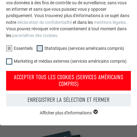
vos données à des fins de contrôle ou de surveillance, sans vous
PARTIES PRENANTES
en informer et sans que vous puissiez vous y opposer
LODJ PAR THÉVENIN SA
juridiquement. Vous trouverez plus d'informations à ce sujet dans
notre
déclaration de confidentialité
et dans les
mentions légales
.
Vous pouvez révoquer votre consentement à tout moment dans
PRODUIT :
les
paramètres des cookies
.
PREFALZ
Essentiels
Statistiques (services américains compris)
02 P.10 anthracite
Marketing et médias externes (services américains compris)
ARTISAN / MO :
ACCEPTER TOUS LES COOKIES (SERVICES AMÉRICAINS
Thévenin SA
COMPRIS)
Parc d’Activités Orléans Sologne
CS 80050 Saint-Cyr-en-Val
ENREGISTRER LA SÉLECTION ET FERMER
45075 Orléans Cedex 2
Afficher plus d'informations
ESSENTIELS
Les cookies du groupe « Essentiels » sont nécessaires aux
fonctions de base du site Internet. Ils garantissent que le site
Internet fonctionne correctement.