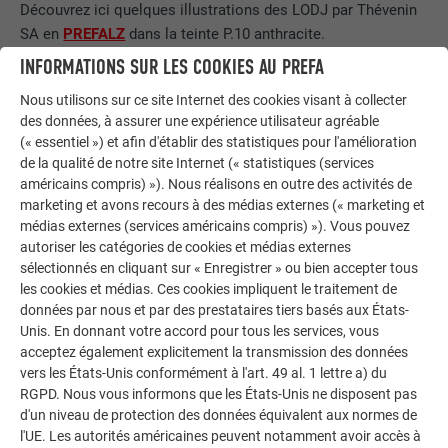
Découvrez ici quelques illustrations des LODJ par Thévenin
SA en
PREFALZ
dans la teinte P.10 anthracite.
INFORMATIONS SUR LES COOKIES AU PREFA
Nous utilisons sur ce site Internet des cookies visant à collecter
des données, à assurer une expérience utilisateur agréable
(« essentiel ») et afin d'établir des statistiques pour l'amélioration
de la qualité de notre site Internet (« statistiques (services
américains compris) »). Nous réalisons en outre des activités de
marketing et avons recours à des médias externes (« marketing et
médias externes (services américains compris) »). Vous pouvez
autoriser les catégories de cookies et médias externes
sélectionnés en cliquant sur « Enregistrer » ou bien accepter tous
les cookies et médias. Ces cookies impliquent le traitement de
LO
données par nous et par des prestataires tiers basés aux États-
LODJ PAR THÉVENIN SA - PREFALZ, ANTHRACITE
Unis. En donnant votre accord pour tous les services, vous
acceptez également explicitement la transmission des données
vers les États-Unis conformément à l'art. 49 al. 1 lettre a) du
RGPD. Nous vous informons que les États-Unis ne disposent pas
d'un niveau de protection des données équivalent aux normes de
l'UE. Les autorités américaines peuvent notamment avoir accès à