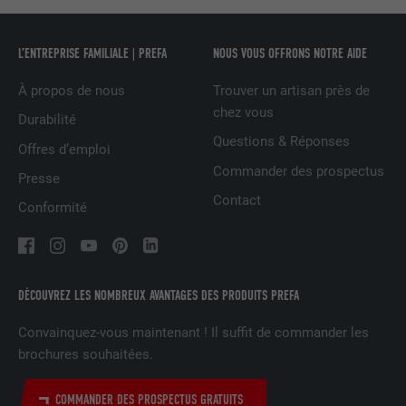
EXPIRATION
2 ans
L’ENTREPRISE FAMILIALE | PREFA
NOUS VOUS OFFRONS NOTRE AIDE
Utilisé par le service de réseau social
À propos de nous
Trouver un artisan près de
UTILITÉ
LinkedIn pour suivre l'utilisation de
chez vous
services intégrés.
Durabilité
Questions & Réponses
Offres d’emploi
Commander des prospectus
Presse
NOM
bscookie
Contact
Conformité
FOURNISSEUR
LinkedIn
EXPIRATION
2 ans
DÉCOUVREZ LES NOMBREUX AVANTAGES DES PRODUITS PREFA
Utilisé par le service de réseau social
UTILITÉ
LinkedIn pour suivre l'utilisation de
Convainquez-vous maintenant ! Il suffit de commander les
services intégrés
brochures souhaitées.
COMMANDER DES PROSPECTUS GRATUITS
NOM
UserMatchHistory