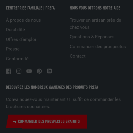
NOM
bcookie
L’ENTREPRISE FAMILIALE | PREFA
NOUS VOUS OFFRONS NOTRE AIDE
FOURNISSEUR
LinkedIn
À propos de nous
Trouver un artisan près de
chez vous
Durabilité
EXPIRATION
2 ans
Questions & Réponses
Offres d’emploi
Utilisé par le service de réseau social
Commander des prospectus
Presse
UTILITÉ
LinkedIn pour suivre l'utilisation de
Contact
services intégrés.
Conformité
NOM
bscookie
DÉCOUVREZ LES NOMBREUX AVANTAGES DES PRODUITS PREFA
FOURNISSEUR
LinkedIn
Convainquez-vous maintenant ! Il suffit de commander les
EXPIRATION
2 ans
brochures souhaitées.
Utilisé par le service de réseau social
COMMANDER DES PROSPECTUS GRATUITS
UTILITÉ
LinkedIn pour suivre l'utilisation de
services intégrés