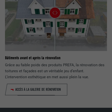
Enregistre un identifiant unique utilisé
pour générer des données statistiques
FOURNISSEUR
ads.linkedin.com
UTILITÉ
sur la manière dont l'utilisateur utilise le
site Internet.
EXPIRATION
Session
Enregistre la langue choisie par
UTILITÉ
NOM
_gaexp
l'utilisateur pour un site Internet.
FOURNISSEUR
Google Optimize
NOM
lang
Bâtiments avant et après la rénovation
EXPIRATION
90 jours
Grâce au faible poids des produits PREFA, la rénovation des
FOURNISSEUR
LinkedIn
Est placé afin de tester si le navigateur
toitures et façades est un véritable jeu d’enfant.
UTILITÉ
autorise l'utilisation de cookies. Ne
L’intervention esthétique en met aussi plein la vue.
EXPIRATION
Session
contient aucun élément d'identification.
Utilisé par LinkedIn lorsqu'un site
ACCÈS À LA GALERIE DE RÉNOVATION
UTILITÉ
Internet contient une fenêtre « Suivez-
nous » intégrée.