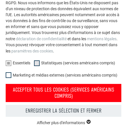
RGPD. Nous vous informons que les États-Unis ne disposent pas
d'un niveau de protection des données équivalent aux normes de
ARTISAN :
l'UE. Les autorités américaines peuvent notamment avoir accès à
vos données à des fins de contrôle ou de surveillance, sans vous
CMG49, Jérôme Guilloteau
en informer et sans que vous puissiez vous y opposer
49120 La Tourlandry
juridiquement. Vous trouverez plus d'informations à ce sujet dans
cmg@cmg49.fr
– 06 12 68 03 61
notre
déclaration de confidentialité
et dans les
mentions légales
.
Vous pouvez révoquer votre consentement à tout moment dans
ARCHITECTE :
les
paramètres des cookies
.
Essentiels
Statistiques (services américains compris)
BEE Architecture
Chemillé-en-Anjou
Marketing et médias externes (services américains compris)
beearchi@icloud.com
ACCEPTER TOUS LES COOKIES (SERVICES AMÉRICAINS
COMPRIS)
ENREGISTRER LA SÉLECTION ET FERMER
Afficher plus d'informations
ESSENTIELS