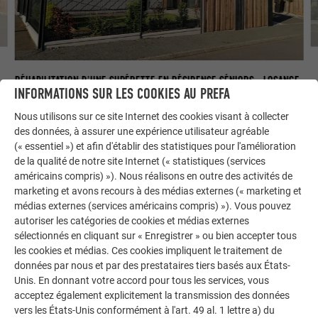
GE
RÉ
29
RÉHABILITATION D'UNE SUPÉRETTE EN RÉSIDENCE SÉNIORS - LOSANGE
INFORMATIONS SUR LES COOKIES AU PREFA
29X29 EN GRIS QUARTZ & SIDING EN NOYER FONCÉ
Nous utilisons sur ce site Internet des cookies visant à collecter
des données, à assurer une expérience utilisateur agréable
(« essentiel ») et afin d'établir des statistiques pour l'amélioration
de la qualité de notre site Internet (« statistiques (services
américains compris) »). Nous réalisons en outre des activités de
marketing et avons recours à des médias externes (« marketing et
PARTIES PRENANTES
médias externes (services américains compris) »). Vous pouvez
RÉSIDENCE POUR SÉNIORS À TOURLANDRY
autoriser les catégories de cookies et médias externes
sélectionnés en cliquant sur « Enregistrer » ou bien accepter tous
les cookies et médias. Ces cookies impliquent le traitement de
PRODUIT :
données par nous et par des prestataires tiers basés aux États-
Unis. En donnant votre accord pour tous les services, vous
Siding - 38 noyer foncé - 33m²
acceptez également explicitement la transmission des données
Losange de façade 29x29 - 47 gris quartz - 163m²
vers les États-Unis conformément à l'art. 49 al. 1 lettre a) du