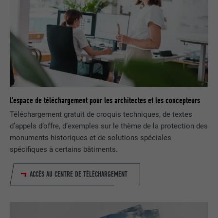
NOM
bcookie
FOURNISSEUR
LinkedIn
EXPIRATION
2 ans
Utilisé par le service de réseau social
UTILITÉ
LinkedIn pour suivre l'utilisation de
services intégrés.
L’espace de téléchargement pour les architectes et les concepteurs
Téléchargement gratuit de croquis techniques, de textes
d’appels d’offre, d’exemples sur le thème de la protection des
NOM
bscookie
monuments historiques et de solutions spéciales
FOURNISSEUR
LinkedIn
spécifiques à certains bâtiments.
EXPIRATION
2 ans
ACCÈS AU CENTRE DE TÉLÉCHARGEMENT
Utilisé par le service de réseau social
UTILITÉ
LinkedIn pour suivre l'utilisation de
services intégrés