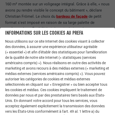
160 m² montée sur un voligeage intégral. Grâce à elle, « nous
avons pu rendre visible le concept du bâtiment », déclare
Christian Frömel. Le choix du
bardeau de façade
de petit
format s'est imposé en raison de sa large palette de
couleurs, de sa flexibilité et de sa technique de pose
INFORMATIONS SUR LES COOKIES AU PREFA
sophistiquée. L'artisan Rudolf Schmidhofer, qui n'accepte
normalement pas de commande pour des petites surfaces,
Nous utilisons sur ce site Internet des cookies visant à collecter
des données, à assurer une expérience utilisateur agréable
ne tarit pas d'éloges surla façon dont les bardeaux ont été
(« essentiel ») et afin d'établir des statistiques pour l'amélioration
raccordés à la façade en crépi ainsi que sur le montage de la
de la qualité de notre site Internet (« statistiques (services
façade verticale sur le voligeage intégral en forme d'arc.
américains compris) »). Nous réalisons en outre des activités de
Dans le cas de l'école de musique régionale de Buchkirchen,
marketing et avons recours à des médias externes (« marketing et
c'est avant tout l'architecture qui l'a séduit : « Plus que la
médias externes (services américains compris) »). Vous pouvez
taille, c'est l'idée architecturale de base et la liberté que
autoriser les catégories de cookies et médias externes
nous laissent les architectes de mettre en œuvre des
sélectionnés en cliquant sur « Enregistrer » ou bien accepter tous
les cookies et médias. Ces cookies impliquent le traitement de
solutions spécifiques de manière autonome qui sont
données par nous et par des prestataires tiers basés aux États-
décisives. »
Unis. En donnant votre accord pour tous les services, vous
acceptez également explicitement la transmission des données
vers les États-Unis conformément à l'art. 49 al. 1 lettre a) du