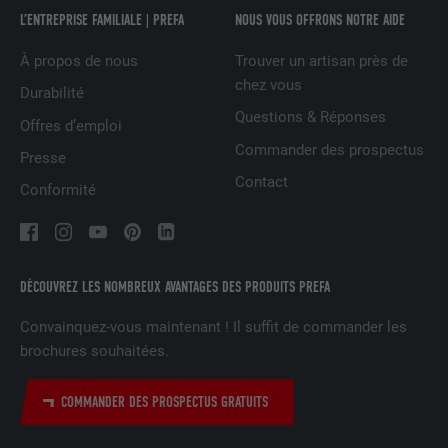
Utilisé par le service de réseau social
L’ENTREPRISE FAMILIALE | PREFA
NOUS VOUS OFFRONS NOTRE AIDE
UTILITÉ
LinkedIn pour suivre l'utilisation de
services intégrés
À propos de nous
Trouver un artisan près de
chez vous
Durabilité
Questions & Réponses
Offres d’emploi
NOM
lissc
Commander des prospectus
Presse
FOURNISSEUR
LinkedIn
Contact
Conformité
EXPIRATION
1 an
Est utilisé pour garantir que le même
UTILITÉ
attribut SameSite est disponible pour
DÉCOUVREZ LES NOMBREUX AVANTAGES DES PRODUITS PREFA
tous les cookies dans ce navigateur
Convainquez-vous maintenant ! Il suffit de commander les
brochures souhaitées.
NOM
_fbp
COMMANDER DES PROSPECTUS GRATUITS
FOURNISSEUR
Facebook