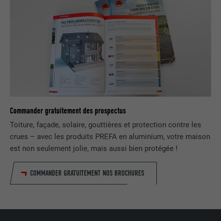
NOM
UserMatchHistory
FOURNISSEUR
LinkedIn
EXPIRATION
29 jours
Est utilisé pour suivre l'utilisateur sur
plusieurs sites Internet afin d'afficher de
Commander gratuitement des prospectus
UTILITÉ
la publicité adaptée aux préférences de
Toiture, façade, solaire, gouttières et protection contre les
l'utilisateur.
crues – avec les produits PREFA en aluminium, votre maison
est non seulement jolie, mais aussi bien protégée !
NOM
lidc
COMMANDER GRATUITEMENT NOS BROCHURES
FOURNISSEUR
LinkedIn
EXPIRATION
1 jour