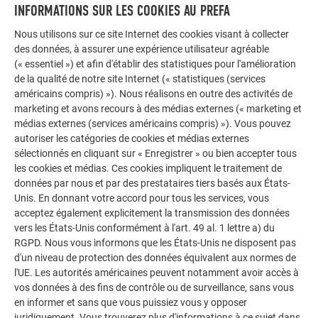
INFORMATIONS SUR LES COOKIES AU PREFA
La façade se singularise par ses immenses baies vitrées et
Nous utilisons sur ce site Internet des cookies visant à collecter
les parties arrondies sont recouvertes de petits
des données, à assurer une expérience utilisateur agréable
bardeaux
(« essentiel ») et afin d'établir des statistiques pour l'amélioration
couleur blanc pur qui donnent l’impression de capitons.
de la qualité de notre site Internet (« statistiques (services
« Compte tenu de la très grande expressivité de ces arcs, il
américains compris) »). Nous réalisons en outre des activités de
était pour nous capital de trouver le revêtement qui puisse
marketing et avons recours à des médias externes (« marketing et
médias externes (services américains compris) »). Vous pouvez
exprimer au mieux le mouvement des courbes tout en
autoriser les catégories de cookies et médias externes
permettant de conserver une unité de couleur et une
sélectionnés en cliquant sur « Enregistrer » ou bien accepter tous
continuité esthétique », explique Stefan Camenzind qui,
les cookies et médias. Ces cookies impliquent le traitement de
après avoir testé de nombreux matériaux, revenait sans
données par nous et par des prestataires tiers basés aux États-
cesse à son idée première : l’image des bardeaux de bois qui
Unis. En donnant votre accord pour tous les services, vous
ornent les vieux clochers alpins et sont pour lui la
acceptez également explicitement la transmission des données
représentation même d’une texture douce et légère restait
vers les États-Unis conformément à l'art. 49 al. 1 lettre a) du
RGPD. Nous vous informons que les États-Unis ne disposent pas
ancrée dans son esprit.
d'un niveau de protection des données équivalent aux normes de
l'UE. Les autorités américaines peuvent notamment avoir accès à
PREFA OU LA DÉCLINAISON MODERNE DES
vos données à des fins de contrôle ou de surveillance, sans vous
BARDEAUX DE BOIS TRADITIONNELS
en informer et sans que vous puissiez vous y opposer
juridiquement. Vous trouverez plus d'informations à ce sujet dans