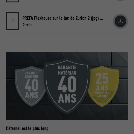
EXPIRATION
29 jours
PREFA Flexhouse sur le lac de Zurich 2 (jpg) © PREFA | Croce & Wir
JPG
Est utilisé pour suivre l'utilisateur sur
2 mb
plusieurs sites Internet afin d'afficher de
UTILITÉ
la publicité adaptée aux préférences de
l'utilisateur.
NOM
lidc
FOURNISSEUR
LinkedIn
EXPIRATION
1 jour
Utilisé par le service de réseau social
UTILITÉ
LinkedIn pour suivre l'utilisation de
services intégrés
L'éternel est le plus long