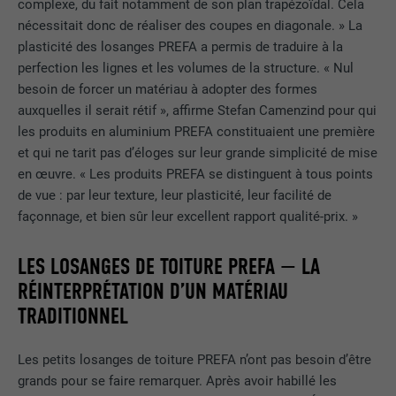
complexe, du fait notamment de son plan trapézoïdal. Cela
STATISTIQUES (SERVICES AMÉRICAINS COMPRIS)
FOURNISSEUR
PHP
nécessitait donc de réaliser des coupes en diagonale. » La
Les cookies « Statistiques (services américains compris) »
plasticité des losanges PREFA a permis de traduire à la
nous aident à comprendre comment le site Internet est utilisé.
EXPIRATION
Session
perfection les lignes et les volumes de la structure. « Nul
Nous collectons des informations pour améliorer l'expérience
besoin de forcer un matériau à adopter des formes
utilisateur sur le site Internet.
Ce cookie enregistre votre session
auxquelles il serait rétif », affirme Stefan Camenzind pour qui
actuelle en ce qui concerne les
les produits en aluminium PREFA constituaient une première
Afficher les informations relatives aux cookies
NOM
_ga
applications PHP et garantit que toutes
et qui ne tarit pas d’éloges sur leur grande simplicité de mise
UTILITÉ
les fonctions de la page qui utilisent le
en œuvre. « Les produits PREFA se distinguent à tous points
MARKETING ET MÉDIAS EXTERNES (SERVICES AMÉRICAINS
FOURNISSEUR
Google Universal Analytics
langage de programmation PHP
de vue : par leur texture, leur plasticité, leur facilité de
COMPRIS)
peuvent être affichées correctement.
façonnage, et bien sûr leur excellent rapport qualité-prix. »
Les cookies « Marketing et médias externes (services
EXPIRATION
2 ans
américains compris) » sont utilisés par les annonceurs
(prestataires tiers) pour afficher de la publicité personnalisée.
Enregistre un identifiant unique utilisé
LES LOSANGES DE TOITURE PREFA — LA
NOM
cookie_optin
Ils observent pour cela les visiteurs à travers les sites Internet.
pour générer des données statistiques
RÉINTERPRÉTATION D’UN MATÉRIAU
UTILITÉ
Lorsque ces cookies sont acceptés, l'accès aux contenus des
sur la manière dont l'utilisateur utilise le
FOURNISSEUR
Sgalinski
plateformes vidéo et de réseaux sociaux ne nécessite plus de
TRADITIONNEL
site Internet.
consentement manuel.
EXPIRATION
12 mois
Les petits losanges de toiture PREFA n’ont pas besoin d’être
Afficher les informations relatives aux cookies
NOM
NID
NOM
_gat
grands pour se faire remarquer. Après avoir habillé les
Ce cookie est essentiel au