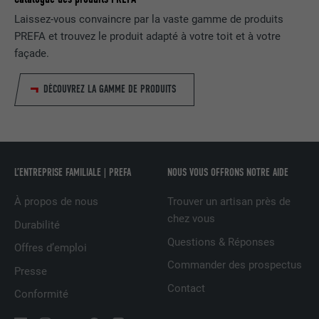
d'annonceurs tiers.
Laissez-vous convaincre par la vaste gamme de produits
PREFA et trouvez le produit adapté à votre toit et à votre
façade.
NOM
fr
DÉCOUVREZ LA GAMME DE PRODUITS
FOURNISSEUR
Facebook
EXPIRATION
3 mois
Est utilisé par Facebook pour afficher
une série de produits publicitaires, par
L’ENTREPRISE FAMILIALE | PREFA
NOUS VOUS OFFRONS NOTRE AIDE
UTILITÉ
exemple des offres en temps réel
À propos de nous
Trouver un artisan près de
d'annonceurs tiers.
chez vous
Durabilité
Questions & Réponses
Offres d’emploi
NOM
IDE
Commander des prospectus
Presse
FOURNISSEUR
doubleclick.net
Contact
Conformité
EXPIRATION
1 an