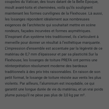
fonctionnement de l'extension qui gère
coupoles du Vatican, des tours datant de la Belle Époque,
FOURNISSEUR
Google
FOURNISSEUR
Google Analytics
le consentement pour les cookies. Il doit
moult avant-toits et cheminées, voilà qu’ils soulignent
UTILITÉ
être enregistré pour que l'outil sache
maintenant les formes curvilignes de la Flexhouse. Là aussi,
EXPIRATION
6 mois
EXPIRATION
1 jour
quels groupes de cookies ont été
les losanges répondent idéalement aux nombreuses
acceptés par l'utilisateur.
Ce cookie comprend un identifiant
exigences de l’architecte qui souhaitait mettre en scène
Est utilisé par Google Analytics pour
unique via lequel vos paramètres
UTILITÉ
rondeurs, façades incurvées et formes asymétriques.
limiter le taux de sollicitation.
préférés et d'autres informations sont
S’inspirant d’un système très traditionnel, ils s’articulent à
enregistrés, en particulier la langue que
merveille pour donner un résultat à l’esthétique marquante.
UTILITÉ
vous préférez, combien de résultats de
L’impression d’ensemble est accentuée par la légèreté de ce
NOM
_gid
recherche doivent être affichés par page
matériau de 0,7 mm d’épaisseur et par sa plasticité.Sur la
(p. ex. 10 ou 20) et si le filtre Google
Flexhouse, les losanges de toiture PREFA ont permis une
FOURNISSEUR
Google Universal Analytics
SafeSearch doit être activé ou non.
réinterprétation résolument moderne des bardeaux
EXPIRATION
1 jour
traditionnels à des prix très raisonnables. En raison de son
petit format, le losange de toiture résiste aux vents les plus
NOM
lang
Enregistre un identifiant unique utilisé
violents. Par ailleurs, l’aluminium est inoxydable, ce qui
pour générer des données statistiques
garantit une longue durée de vie du matériau, et un vrai poids
FOURNISSEUR
ads.linkedin.com
UTILITÉ
sur la manière dont l'utilisateur utilise le
plume puisqu’il ne pèse pas plus de 3,0 kg par m².
site Internet.
EXPIRATION
Session