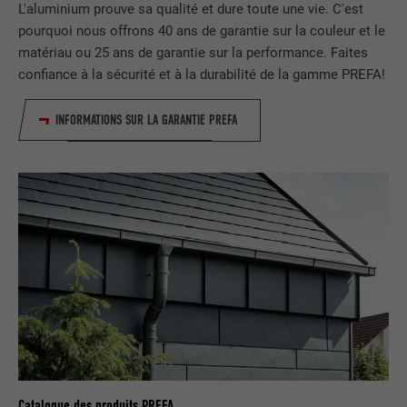
L'aluminium prouve sa qualité et dure toute une vie. C'est
NOM
lissc
pourquoi nous offrons 40 ans de garantie sur la couleur et le
matériau ou 25 ans de garantie sur la performance. Faites
FOURNISSEUR
LinkedIn
confiance à la sécurité et à la durabilité de la gamme PREFA!
EXPIRATION
1 an
INFORMATIONS SUR LA GARANTIE PREFA
Est utilisé pour garantir que le même
UTILITÉ
attribut SameSite est disponible pour
tous les cookies dans ce navigateur
NOM
_fbp
FOURNISSEUR
Facebook
EXPIRATION
3 mois
Est utilisé par Facebook pour afficher
une série de produits publicitaires, par
UTILITÉ
exemple des offres en temps réel
Catalogue des produits PREFA