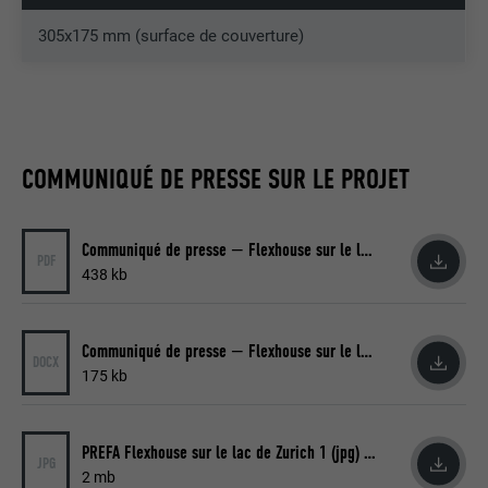
305x175 mm (surface de couverture)
Utilisé par le service de réseau social
UTILITÉ
LinkedIn pour suivre l'utilisation de
services intégrés.
NOM
bscookie
COMMUNIQUÉ DE PRESSE SUR LE PROJET
FOURNISSEUR
LinkedIn
Communiqué de presse — Flexhouse sur le lac de Zurich (pdf)
EXPIRATION
2 ans
PDF
438 kb
Utilisé par le service de réseau social
UTILITÉ
LinkedIn pour suivre l'utilisation de
Communiqué de presse — Flexhouse sur le lac de Zurich (docx)
services intégrés
DOCX
175 kb
NOM
UserMatchHistory
PREFA Flexhouse sur le lac de Zurich 1 (jpg) © PREFA | Croce & Wir
JPG
2 mb
FOURNISSEUR
LinkedIn