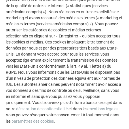
de la qualité de notre site Internet (« statistiques (services
américains compris) »). Nous réalisons en outre des activités de
marketing et avons recours à des médias externes (« marketing et
médias externes (services américains compris) »). Vous pouvez
autoriser les catégories de cookies et médias externes
sélectionnés en cliquant sur « Enregistrer » ou bien accepter tous
les cookies et médias. Ces cookies impliquent le traitement de
données par nous et par des prestataires tiers basés aux États-
Unis. En donnant votre accord pour tous les services, vous
DES PANS DE TOITURE DE TAILLES VARIÉES,
acceptez également explicitement la transmission des données
vers les États-Unis conformément à l'art. 49 al. 1 lettre a) du
EXÉCUTÉS AVEC PRÉCISION
RGPD. Nous vous informons que les États-Unis ne disposent pas
d'un niveau de protection des données équivalent aux normes de
La toiture de cette maison individuelle à Vinje ne couvrait
l'UE. Les autorités américaines peuvent notamment avoir accès à
que 152 mètres carrés – un projet de zinguerie de petite
vos données à des fins de contrôle ou de surveillance, sans vous
envergure pour
l'équipe de Janez Kralj
, spécialisée dans les
en informer et sans que vous puissiez vous y opposer
matériaux PREFA depuis 25 ans. « Les toitures en aluminium,
juridiquement. Vous trouverez plus d'informations à ce sujet dans
notre
déclaration de confidentialité
et dans les
mentions légales
.
légères et faciles à poser, offrent une grande polyvalence »,
Vous pouvez révoquer votre consentement à tout moment dans
explique Kralj. L'entreprise basée à Loka réalise divers
les
paramètres des cookies
.
projets, allant de petites maisons individuelles à des toitures