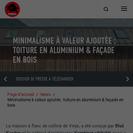
MINIMALISME À VALEUR AJOUTÉE :
TOITURE EN ALUMINIUM & FAÇADE
EN BOIS
DOSSIER DE PRESSE À TÉLÉCHARGER
Page d’accueil
News
Minimalisme à valeur ajoutée : toiture en aluminium & façade en
bois
La maison à flanc de colline de Vinje, a été conçue par
Blaž
Kandus
et le cabinet d'architectes
Kombinat arhitekti
, basé à