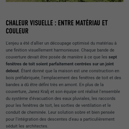
Nous collectons des informations pour améliorer l'expérience
utilisateur sur le site Internet.
Ce cookie enregistre votre session
actuelle en ce qui concerne les
Afficher les informations relatives aux cookies
NOM
_ga
applications PHP et garantit que toutes
CHALEUR VISUELLE : ENTRE MATÉRIAU ET
UTILITÉ
les fonctions de la page qui utilisent le
COULEUR
MARKETING ET MÉDIAS EXTERNES (SERVICES AMÉRICAINS
FOURNISSEUR
Google Universal Analytics
langage de programmation PHP
COMPRIS)
peuvent être affichées correctement.
L'enjeu a été d'allier un découpage optimisé du matériau à
Les cookies « Marketing et médias externes (services
EXPIRATION
2 ans
une finition visuellement harmonieuse. Chaque bande de
américains compris) » sont utilisés par les annonceurs
(prestataires tiers) pour afficher de la publicité personnalisée.
couverture devait être posée de manière à ce que les
sept
Enregistre un identifiant unique utilisé
NOM
cookie_optin
Ils observent pour cela les visiteurs à travers les sites Internet.
fenêtres de toit soient parfaitement centrées sur un joint
pour générer des données statistiques
UTILITÉ
Lorsque ces cookies sont acceptés, l'accès aux contenus des
debout
. Étant donné que la maison est une construction en
sur la manière dont l'utilisateur utilise le
FOURNISSEUR
Sgalinski
plateformes vidéo et de réseaux sociaux ne nécessite plus de
site Internet.
bois préfabriquée, l'emplacement des fenêtres de toit et des
consentement manuel.
bandes a dû être défini très en amont. En plus de la
EXPIRATION
12 mois
couverture, Janez Kralj et son équipe ont réalisé l'ensemble
Afficher les informations relatives aux cookies
NOM
NID
NOM
_gat
Ce cookie est essentiel au
du système d'évacuation des eaux pluviales, les raccords
fonctionnement de l'extension qui gère
pour les fenêtres de toit, les sorties de ventilation et le
FOURNISSEUR
Google
FOURNISSEUR
Google Analytics
le consentement pour les cookies. Il doit
conduit de cheminée. Leur solution sobre et bien pensée
UTILITÉ
être enregistré pour que l'outil sache
pour l'intégration des descentes d'eau a particulièrement
EXPIRATION
6 mois
EXPIRATION
1 jour
quels groupes de cookies ont été
séduit les architectes.