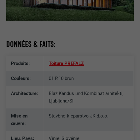
DONNÉES & FAITS:
Produits:
Toiture PREFALZ
Couleurs:
01 P.10 brun
Architecture:
Blaž Kandus und Kombinat arhitekti,
Ljubljana/SI
Mise en
Stavbno kleparstvo JK d.o.o.
œuvre:
Lieu, Pays:
Vinje, Slovénie