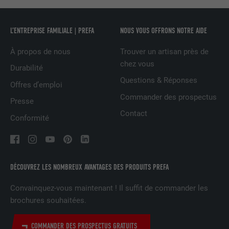
FOURNISSEUR
Facebook
L’ENTREPRISE FAMILIALE | PREFA
NOUS VOUS OFFRONS NOTRE AIDE
EXPIRATION
3 mois
À propos de nous
Trouver un artisan près de
chez vous
Est utilisé par Facebook pour afficher
Durabilité
une série de produits publicitaires, par
Questions & Réponses
UTILITÉ
Offres d’emploi
exemple des offres en temps réel
Commander des prospectus
d'annonceurs tiers.
Presse
Contact
Conformité
NOM
IDE
FOURNISSEUR
doubleclick.net
DÉCOUVREZ LES NOMBREUX AVANTAGES DES PRODUITS PREFA
EXPIRATION
1 an
Convainquez-vous maintenant ! Il suffit de commander les
brochures souhaitées.
Utilisé par Google DoubleClick pour
enregistrer et signaler les actions d'un
utilisateur sur le site Internet après
COMMANDER DES PROSPECTUS GRATUITS