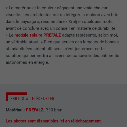
acceptés par l'utilisateur.
Ce cookie comprend un identifiant
Est utilisé par Google Analytics pour
« Le matériau et la couleur dégagent une vraie chaleur
unique via lequel vos paramètres
UTILITÉ
limiter le taux de sollicitation.
visuelle. Les architectes ont su intégrer la maison avec brio
préférés et d'autres informations sont
dans le paysage », résume Janez Kralj en quelques mots,
enregistrés, en particulier la langue que
UTILITÉ
vous préférez, combien de résultats de
avant de conclure avec un conseil en matière de durabilité :
NOM
_gid
recherche doivent être affichés par page
« Le
module solaire PREFALZ
adapté représente, selon moi,
(p. ex. 10 ou 20) et si le filtre Google
un véritable atout. » Bien que seules des largeurs de bandes
FOURNISSEUR
Google Universal Analytics
SafeSearch doit être activé ou non.
standardisées soient utilisées, c'est justement cette
solution qui permettra à l'avenir de concevoir des bâtiments
EXPIRATION
1 jour
autonomes en énergie.
NOM
lang
Enregistre un identifiant unique utilisé
pour générer des données statistiques
FOURNISSEUR
ads.linkedin.com
UTILITÉ
sur la manière dont l'utilisateur utilise le
site Internet.
EXPIRATION
Session
PHOTOS À TÉLÉCHARGER
Enregistre la langue choisie par
UTILITÉ
NOM
_gaexp
Matériau :
PREFALZ
, P.10 brun
l'utilisateur pour un site Internet.
Les photos sont disponibles ici en téléchargement.
FOURNISSEUR
Google Optimize