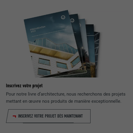
EXPIRATION
1 an
Est utilisé pour garantir que le même
UTILITÉ
attribut SameSite est disponible pour
tous les cookies dans ce navigateur
NOM
_fbp
FOURNISSEUR
Facebook
EXPIRATION
3 mois
Inscrivez votre projet
Est utilisé par Facebook pour afficher
Pour notre livre d’architecture, nous recherchons des projets
une série de produits publicitaires, par
UTILITÉ
mettant en œuvre nos produits de manière exceptionnelle.
exemple des offres en temps réel
d'annonceurs tiers.
INSCRIVEZ VOTRE PROJET DÈS MAINTENANT
NOM
fr