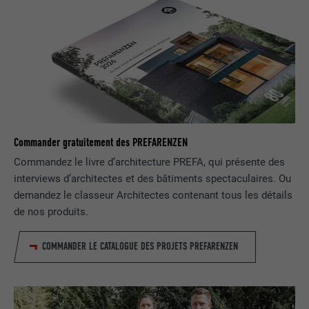
NOM
bscookie
FOURNISSEUR
LinkedIn
EXPIRATION
2 ans
Utilisé par le service de réseau social
Commander gratuitement des PREFARENZEN
UTILITÉ
LinkedIn pour suivre l'utilisation de
Commandez le livre d’architecture PREFA, qui présente des
services intégrés
interviews d’architectes et des bâtiments spectaculaires. Ou
demandez le classeur Architectes contenant tous les détails
NOM
UserMatchHistory
de nos produits.
FOURNISSEUR
LinkedIn
COMMANDER LE CATALOGUE DES PROJETS PREFARENZEN
EXPIRATION
29 jours
Est utilisé pour suivre l'utilisateur sur