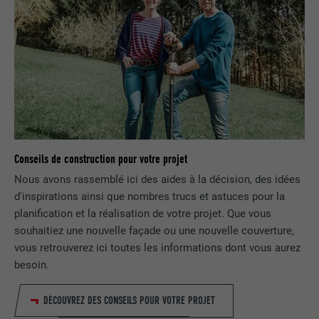
plusieurs sites Internet afin d'afficher de
UTILITÉ
la publicité adaptée aux préférences de
l'utilisateur.
NOM
lidc
FOURNISSEUR
LinkedIn
EXPIRATION
1 jour
Conseils de construction pour votre projet
Nous avons rassemblé ici des aides à la décision, des idées
Utilisé par le service de réseau social
d'inspirations ainsi que nombres trucs et astuces pour la
UTILITÉ
LinkedIn pour suivre l'utilisation de
planification et la réalisation de votre projet. Que vous
services intégrés
souhaitiez une nouvelle façade ou une nouvelle couverture,
vous retrouverez ici toutes les informations dont vous aurez
NOM
lissc
besoin.
FOURNISSEUR
LinkedIn
DÉCOUVREZ DES CONSEILS POUR VOTRE PROJET