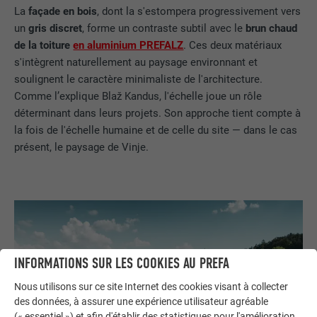
La
façade en bois
, dont la s'estompera progressivement vers
un
gris discret
, forme un contraste subtil avec le
brun chaud
de la toiture
en aluminium PREFALZ
. Ces deux matériaux
s'intègrent naturellement au paysage environnant et
soulignent le caractère minimaliste de l'architecture.
Comme l’explique Blaž Kandus, l'échelle joue un rôle
déterminant dans leurs projets. Son approche tient compte à
la fois de l'échelle humaine et de celle du site — dans le cas
présent, le paysage de Vinje.
INFORMATIONS SUR LES COOKIES AU PREFA
Nous utilisons sur ce site Internet des cookies visant à collecter
des données, à assurer une expérience utilisateur agréable
(« essentiel ») et afin d'établir des statistiques pour l'amélioration