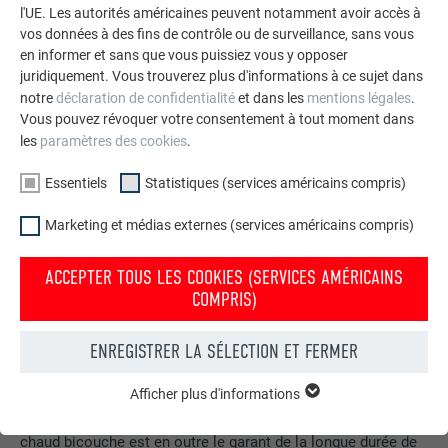
l'UE. Les autorités américaines peuvent notamment avoir accès à
bordures de rives sont également habillées d’éléments
vos données à des fins de contrôle ou de surveillance, sans vous
Prefalz pliés.La disposition irrégulière des bacs et joints
en informer et sans que vous puissiez vous y opposer
creux sur la toiture donne un résultat extrêmement élégant.
juridiquement. Vous trouverez plus d'informations à ce sujet dans
Les constructions hors-combles ont été fournies par un
notre
déclaration de confidentialité
et dans les
mentions légales
.
fabricant de fenêtres et soulevées jusqu’au toit à l’aide d’une
Vous pouvez révoquer votre consentement à tout moment dans
grue. Les six constructions hors-combles inclinées à environ
les
paramètres des cookies
.
80 degrés et également recouvertes de bardeaux de grande
Essentiels
Statistiques (services américains compris)
dimension créent de l’espace et font entrer la lumière.
Prefalz
Marketing et médias externes (services américains compris)
offre une extraordinaire liberté de conception. C’est la
ACCEPTER TOUS LES COOKIES (SERVICES AMÉRICAINS
solution idéale pour la réalisation
COMPRIS)
de toitures et de façades
aussi variées qu’originales. Ces bandes souples en alliage
d’aluminium ont l’avantage d’être très faciles à mettre en
ENREGISTRER LA SÉLECTION ET FERMER
forme tout en possédant une surface et un vernis
extrêmement résistants. Le processus coil coating de
Afficher plus d'informations
ESSENTIELS
qualité supérieure utilisé pour la réalisation du revêtement à
Les cookies du groupe « Essentiels » sont nécessaires aux
chaud bicouche est en outre le garant de la longue durée de
fonctions de base du site Internet. Ils garantissent que le site