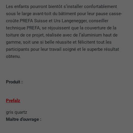
EXPIRATION
12 mois
Les enfants pourront bientôt s’installer confortablement
Afficher les informations relatives aux cookies
NOM
NID
sous le large avant-toit du bâtiment pour leur pause casse-
NOM
_gat
Ce cookie est essentiel au
croûte.PREFA Suisse et Urs Langenegger, conseiller
fonctionnement de l'extension qui gère
FOURNISSEUR
Google
technique PREFA, se réjouissent que la couverture de la
FOURNISSEUR
Google Analytics
le consentement pour les cookies. Il doit
UTILITÉ
toiture de ce projet, réalisée avec de l’aluminium haut de
être enregistré pour que l'outil sache
EXPIRATION
6 mois
gamme, soit une si belle réussite et félicitent tout les
EXPIRATION
1 jour
quels groupes de cookies ont été
participants pour leur travail soigné et le superbe résultat
acceptés par l'utilisateur.
Ce cookie comprend un identifiant
obtenu.
Est utilisé par Google Analytics pour
unique via lequel vos paramètres
UTILITÉ
limiter le taux de sollicitation.
préférés et d'autres informations sont
enregistrés, en particulier la langue que
UTILITÉ
vous préférez, combien de résultats de
Produit :
NOM
_gid
recherche doivent être affichés par page
(p. ex. 10 ou 20) et si le filtre Google
FOURNISSEUR
Google Universal Analytics
SafeSearch doit être activé ou non.
Prefalz
EXPIRATION
1 jour
gris quartz
Maître d’ouvrage :
NOM
lang
Enregistre un identifiant unique utilisé
pour générer des données statistiques
FOURNISSEUR
ads.linkedin.com