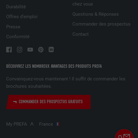
chez vous
Durabilité
FOURNISSEUR
LinkedIn
Questions & Réponses
Offres d’emploi
EXPIRATION
2 ans
Commander des prospectus
Presse
Contact
Utilisé par le service de réseau social
Conformité
UTILITÉ
LinkedIn pour suivre l'utilisation de
services intégrés.
DÉCOUVREZ LES NOMBREUX AVANTAGES DES PRODUITS PREFA
NOM
bscookie
Convainquez-vous maintenant ! Il suffit de commander les
FOURNISSEUR
LinkedIn
brochures souhaitées.
EXPIRATION
2 ans
COMMANDER DES PROSPECTUS GRATUITS
Utilisé par le service de réseau social
UTILITÉ
LinkedIn pour suivre l'utilisation de
My PREFA
France
services intégrés