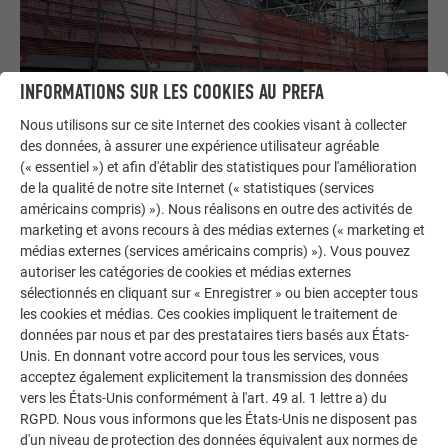
INFORMATIONS SUR LES COOKIES AU PREFA
Nous utilisons sur ce site Internet des cookies visant à collecter
des données, à assurer une expérience utilisateur agréable
(« essentiel ») et afin d'établir des statistiques pour l'amélioration
de la qualité de notre site Internet (« statistiques (services
américains compris) »). Nous réalisons en outre des activités de
marketing et avons recours à des médias externes (« marketing et
L’échafaudage monté autour du toit principal incliné à 37
médias externes (services américains compris) »). Vous pouvez
autoriser les catégories de cookies et médias externes
degrés et des constructions hors-combles est à lui seul un
sélectionnés en cliquant sur « Enregistrer » ou bien accepter tous
petit chef-d’œuvre. Encadrée par Marcel Tomic, l’équipe de
les cookies et médias. Ces cookies impliquent le traitement de
l’entreprise Tecton-Fladag AG travaille avec une grande
données par nous et par des prestataires tiers basés aux États-
circonspection tout en étant très efficace. Le schéma de
Unis. En donnant votre accord pour tous les services, vous
pose a été défini par l’architecte et prévoit que les bandes
acceptez également explicitement la transmission des données
Prefalz soient posées à l’horizontale. Les bardeaux grand
vers les États-Unis conformément à l'art. 49 al. 1 lettre a) du
format sont d’abord pliés à l’atelier, puis les détails réalisés
RGPD. Nous vous informons que les États-Unis ne disposent pas
d'un niveau de protection des données équivalent aux normes de
sur place au moyen d’une plieuse. Les sous-faces et les