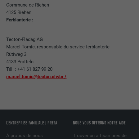
UTILITÉ
sur la manière dont l'utilisateur utilise le
Commune de Riehen
site Internet.
4125 Riehen
EXPIRATION
Session
Ferblanterie :
Enregistre la langue choisie par
UTILITÉ
NOM
_gaexp
l'utilisateur pour un site Internet.
Tecton-Fladag AG
FOURNISSEUR
Google Optimize
Marcel Tomic, responsable du service ferblanterie
Rütiweg 3
NOM
lang
EXPIRATION
90 jours
4133 Pratteln
Tél. : +41 61 827 99 20
FOURNISSEUR
LinkedIn
Est placé afin de tester si le navigateur
marcel.tomic@tecton.ch<br /
UTILITÉ
autorise l'utilisation de cookies. Ne
EXPIRATION
Session
contient aucun élément d'identification.
Utilisé par LinkedIn lorsqu'un site
UTILITÉ
Internet contient une fenêtre « Suivez-
nous » intégrée.
L’ENTREPRISE FAMILIALE | PREFA
NOUS VOUS OFFRONS NOTRE AIDE
NOM
bcookie
À propos de nous
Trouver un artisan près de