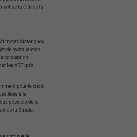
ment de la Cité de la
 bâtiments historiques
et de revitalisation
de conception
 par les ABF qu’à
tamment pour le choix
es liées à la
plus possible de la
ent de la Strada.
our trouver le