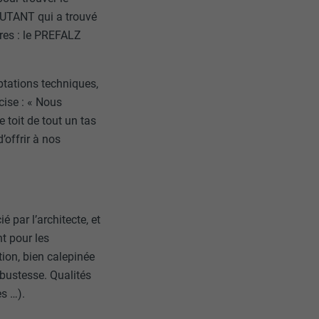
COUTANT qui a trouvé
tères : le PREFALZ
aptations techniques,
ise : « Nous
 toit de tout un tas
’offrir à nos
 par l’architecte, et
t pour les
tion, bien calepinée
obustesse. Qualités
es …).