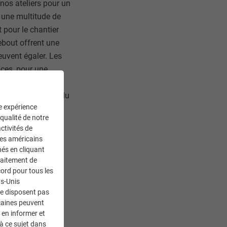
os ateliers pour un
a une multitude de
 pour le chantier
ebout offrent une
uvent égaler. Les
aces, pour une
bler flotter. Enfin
lignes verticales du
ne expérience
 qualité de notre
ctivités de
ces américains
nés en cliquant
2021, le chantier a
traitement de
ord pour tous les
ts-Unis
te au public qui
ne disposent pas
caines peuvent
 en informer et
TANT, le chantier
à ce sujet dans