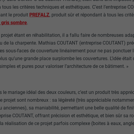
 tous les critères techniques et esthétiques. C’est l’entreprise 
sant le produit
PREFALZ
, produit sûr et répondant à tous les cri
t gris sombre
.
projet étant en réhabilitation, il a fallu faire de nombreuses ad
 de la charpente. Mathias COUTANT (entreprise COUTANT) préc
les sous-faces de couverture linéairement pour ne pas ponctuer le
 plus qu’une grande place surplombe les couvertures. L’idée était d
imples et pures pour valoriser l’architecture de ce bâtiment. »
 le mariage idéal des deux couleurs, c’est un produit très apprécié
e projet sont nombreux : sa légèreté (très appréciable notammen
 anciennes), sa maniabilité, permettant une belle qualité de fini
prise COUTANT, offrant précision et esthétique, et bien sûr sa r
a réalisation de ce projet parfois complexe (boites à eaux, angl