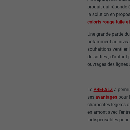
produit qui réponde à
la solution en propo
coloris rouge tuile e
Une grande partie du 
notamment au niveau
souhaitions ventiler 
de sorties ; d’autant
ouvrages des lignes s
Le
PREFALZ
a permis
ses
avantages
pour l
charpentes légères ou
en amont avec l’entre
indispensables pour l