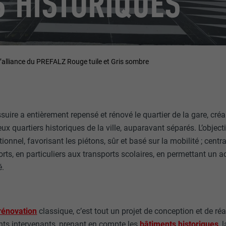
S HISTORIQUES
’alliance du PREFALZ Rouge tuile et Gris sombre
ire a entièrement repensé et rénové le quartier de la gare, cré
ux quartiers historiques de la ville, auparavant séparés. L’objecti
onnel, favorisant les piétons, sûr et basé sur la mobilité ; centra
rts, en particuliers aux transports scolaires, en permettant un ac
é.
rénovation
classique, c’est tout un projet de conception et de réa
ents intervenants, prenant en compte les
bâtiments historiques
, 