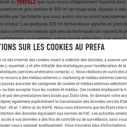
andé du
PREFALZ
que nous avons intégralement façonné dans n
ouverture en gris sombre et 505 m² en rouge tuile. Ajoutez à cel
mandés par l’architecte que nous avons mis au point spécialement
endu unique ! Les quelques 233 ml de bandeaux agrafés en joint-d
se sans commune mesure, que peu de techniques de couverture pe
 parfaitement pour sembler communiquer entre elles. Les sous-f
IONS SUR LES COOKIES AU PREFA
frent une unité qui permet au toit de se détacher du sol et de sem
de la gaine d’ascenseur donnent de l’assise au bâtiment, et les 
r ce site Internet des cookies visant à collecter des données, à assurer u
iment la grandeur. », nous confie Mathias COUTANT.
le (« essentiel ») et afin d'établir des statistiques pour l'amélioration de la
statistiques (services américains compris) »). Nous réalisons en outre des a
ns recours à des médias externes (« marketing et médias externes (servi
 pouvez autoriser les catégories de cookies et médias externes sélection
presque caniculaire que le chantier a pris fin. Le jeudi 22 juillet 
 » ou bien accepter tous les cookies et médias. Ces cookies impliquent le 
ceptionné par les équipes en place et le maître d’ouvrage.
et par des prestataires tiers basés aux États-Unis. En donnant votre acc
cceptez également explicitement la transmission des données vers les Éta
erelle a également été mise en service, elle est désormais ouver
art. 49 al. 1 lettre a) du RGPD. Nous vous informons que les États-Unis 
de ce nouvel aménagement.
rotection des données équivalent aux normes de l'UE. Les autorités améri
accès à vos données à des fins de contrôle ou de surveillance, sans vous
O du Cabinet TRIADE et Mathias COUTANT de l’entreprise COU
issiez vous y opposer juridiquement. Vous trouverez plus d'informations 