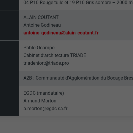
04 P.10 Rouge tuile et 19 P.10 Gris sombre – 2000 m
ou non.
_gid
ALAIN COUTANT
Antoine Godineau
lang
UR
Google Universal Analytics
antoine-godineau@alain-coutant.fr
UR
ads.linkedin.com
1 jour
Pablo Ocampo
Session
Enregistre un identifiant unique utilisé pour générer des don
Cabinet d’architecture TRIADE
statistiques sur la manière dont l'utilisateur utilise le site Inte
triadeniort@triade.pro
Enregistre la langue choisie par l'utilisateur pour un site Inter
A2B : Communauté d’Agglomération du Bocage Bres
_gaexp
lang
EGDC (mandataire)
UR
Google Optimize
UR
LinkedIn
Armand Morton
90 jours
a.morton@egdc-sa.fr
Session
Est placé afin de tester si le navigateur autorise l'utilisation 
Utilisé par LinkedIn lorsqu'un site Internet contient une fenêt
contient aucun élément d'identification.
nous » intégrée.