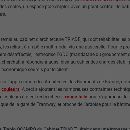
es écoles, un espace pôle emploi, avec un point central : le bâti
iers.
t remis au cabinet d’architecture TRIADE, qui doit réhabiliter les
, les reliant à un pôle multimodal via une passerelle. Pour le proj
iaire désaffectée, l’entreprise EGDC (mandataire du groupement 
), cherchait à répondre à aussi bien au cahier des charges établi
 économique soumis par le client.
is à l’appréciation des Architectes des Bâtiments de France, no
s
couleurs
. A ceci s’ajoutent les nombreuses contraintes techniqu
de couleurs étaient recherchées :
rouge tuile
pour s’approcher le 
rique de la gare de Tramway, et proche de l’ardoise pour le bâtim
cte (Pablo OCAMPO du Cabinet TRIADE), était dans une impasse p