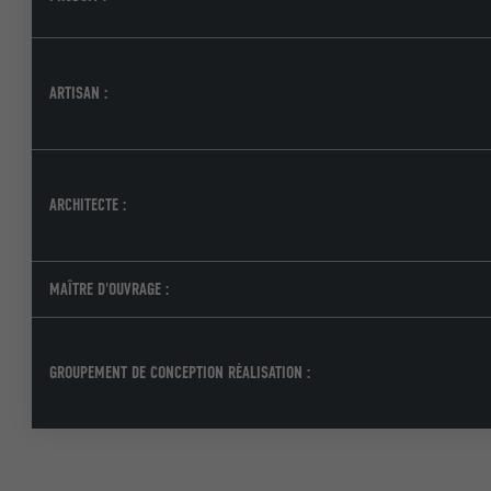
NOM
ARTISAN :
NOM
FOURNISSE
FOURNISSE
EXPIRATION
EXPIRATION
ARCHITECTE :
UTILITÉ
UTILITÉ
MAÎTRE D'OUVRAGE :
NOM
NOM
FOURNISSE
FOURNISSE
GROUPEMENT DE CONCEPTION RÉALISATION :
EXPIRATION
EXPIRATION
UTILITÉ
UTILITÉ