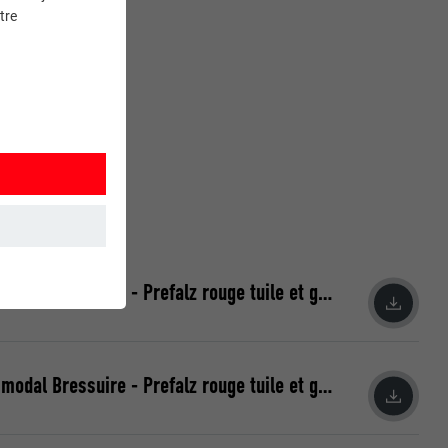
aits du rendu du
tre
Pôle d'échange multimodal Bressuire - Prefalz rouge tuile et gris sombre
et. Ils
Pôle d'échange multimodal Bressuire - Prefalz rouge tuile et gris sombre
mment le site